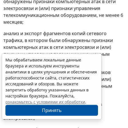
обнаружены признаки компьютерных атак в сети
электросвязи и (или) признаки управления
телекоммуникационным оборудованием, не менее 6
месяцев;
анализ и экспорт фрагментов копий сетевого
трафика, в котором были обнаружены признаки
компьютерных атак в сети электросвязи и (или)
признаки управления телекоммуникационным
Мы обрабатываем локальные данные
оборудованием;
браузера и используем инструменты
уведомление о фактах обнаружения признаков
аналитики в целях улучшения и обеспечения
работоспособности сайта, статистических
компьютерных атак в сети электросвязи и (или)
исследований и обзоров. Вы можете
признаков управления телекоммуникационным
запретить обработку указанных данных в
оборудованием;
настройках браузера. Пожалуйста,
ознакомьтесь с условиями их обработки
.
уведомление о фактах нарушения режимов
Принять
функционирования средства ППКА в сетях
электросвязи;