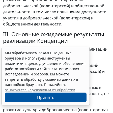
добровольческой (волонтерской) и общественной
деятельности, в том числе повышение доступности
участия в добровольческой (волонтерской) и
общественной деятельности.
III. Основные ожидаемые результаты
реализации Концепции
Основными ожидаемыми результатами реализации
Мы обрабатываем локальные данные
Концепции являются:
браузера и используем инструменты
аналитики в целях улучшения и обеспечения
увеличение количества граждан и организаций,
работоспособности сайта, статистических
участвующих в добровольческой (волонтерской) и
исследований и обзоров. Вы можете
общественной деятельности;
запретить обработку указанных данных в
настройках браузера. Пожалуйста,
увеличение доли молодых людей, вовлеченных в
ознакомьтесь с условиями их обработки
.
добровольческую и общественную деятельность, не
Принять
менее чем до 45 процентов;
развитие культуры добровольчества (волонтерства)