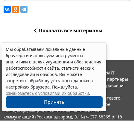
Показать все материалы
Мы обрабатываем локальные данные
браузера и используем инструменты
аналитики в целях улучшения и обеспечения
работоспособности сайта, статистических
© ООО "НПП "ГАРАНТ-СЕРВИС", 2026. Система ГАРАНТ
исследований и обзоров. Вы можете
выпускается с 1990 года. Компания "Гарант" и ее партнеры
запретить обработку указанных данных в
являются участниками Российской ассоциации правовой
настройках браузера. Пожалуйста,
информации ГАРАНТ.
ознакомьтесь с условиями их обработки
.
Портал ГАРАНТ.РУ зарегистрирован в качестве сетевого
Принять
издания Федеральной службой по надзору в сфере
связи,информационных технологий и массовых
коммуникаций (Роскомнадзором), Эл № ФС77-58365 от 18
июня 2014 года.
16+