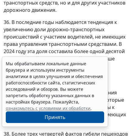
транспортных средств, но и для других участников
дорожного движения.
36. В последние годы наблюдается тенденция к
увеличению доли дорожно-транспортных
происшествий с участием водителей, не имеющих
права управления транспортными средствами. В
2024 году эта доля составила более одной десятой
части в общей структуре аварийности. Свыше
Мы обрабатываем локальные данные
половины таких дорожно-транспортных
браузера и используем инструменты
происшествий приходится на водителей
аналитики в целях улучшения и обеспечения
мототранспортных средств.
работоспособности сайта, статистических
исследований и обзоров. Вы можете
37. Остается актуальной проблема управления
запретить обработку указанных данных в
транспортными средствами водителями, которые
настройках браузера. Пожалуйста,
лишены соответствующего права и склонны к
ознакомьтесь с условиями их обработки
.
совершению более опасных нарушений, имеющих
Принять
тяжелые последствия.
38. Более трех четвертей фактов гибели пешеходов