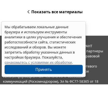
Показать все материалы
Мы обрабатываем локальные данные
браузера и используем инструменты
аналитики в целях улучшения и обеспечения
работоспособности сайта, статистических
© ООО "НПП "ГАРАНТ-СЕРВИС", 2026. Система ГАРАНТ
исследований и обзоров. Вы можете
выпускается с 1990 года. Компания "Гарант" и ее партнеры
запретить обработку указанных данных в
являются участниками Российской ассоциации правовой
настройках браузера. Пожалуйста,
информации ГАРАНТ.
ознакомьтесь с условиями их обработки
.
Портал ГАРАНТ.РУ зарегистрирован в качестве сетевого
Принять
издания Федеральной службой по надзору в сфере
связи,информационных технологий и массовых
коммуникаций (Роскомнадзором), Эл № ФС77-58365 от 18
июня 2014 года.
16+
Контакты
8-800-200-88-88