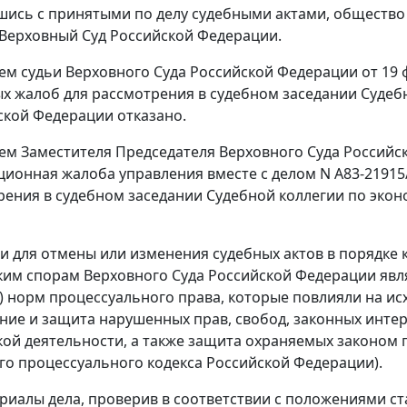
шись с принятыми по делу судебными актами, общество
Верховный Суд Российской Федерации.
м судьи Верховного Суда Российской Федерации от 19 фе
х жалоб для рассмотрения в судебном заседании Судеб
ской Федерации отказано.
м Заместителя Председателя Верховного Суда Российск
сационная жалоба управления вместе с делом N А83-219
рения в судебном заседании Судебной коллегии по эко
 для отмены или изменения судебных актов в порядке 
им спорам Верховного Суда Российской Федерации яв
и) норм процессуального права, которые повлияли на и
ние и защита нарушенных прав, свобод, законных инте
ой деятельности, а также защита охраняемых законом п
о процессуального кодекса Российской Федерации).
риалы дела, проверив в соответствии с положениями с