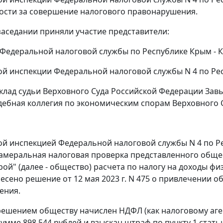
ости за совершение налогового правонарушения.
заседании приняли участие представители:
Федеральной налоговой службы по Республике Крым - Кр
 инспекции Федеральной налоговой службы N 4 по Респ
клад судьи Верховного Суда Российской Федерации Завь
удебная коллегия по экономическим спорам Верховного
 инспекцией Федеральной налоговой службы N 4 по Рес
амеральная налоговая проверка представленного обще
й" (далее - общество) расчета по налогу на доходы физи
есено решение от 12 мая 2023 г. N 475 о привлечении о
ения.
ешением обществу начислен НДФЛ (как налоговому агент
сумме 898 544 рублей и взыскан штраф по пункту 1 стат