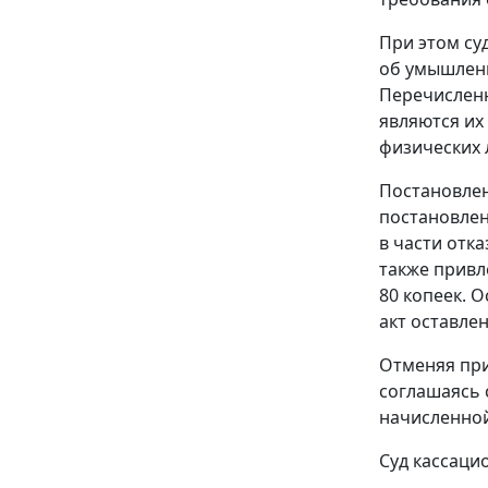
При этом су
об умышленн
Перечисленн
являются их
физических 
Постановлен
постановлен
в части отк
также привл
80 копеек. 
акт оставле
Отменяя при
соглашаясь 
начисленной
Суд кассаци