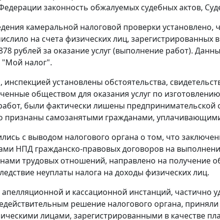
Федерации законность обжалуемых судебных актов, Суд
едения камеральной налоговой проверки установлено, чт
ечислило на счета физических лиц, зарегистрированных 
 878 рублей за оказание услуг (выполнение работ). Да
"Мой налог".
м, инспекцией установлены обстоятельства, свидетельс
ченные обществом для оказания услуг по изготовлению
абот, были фактически лишены предпринимательской с
о признаны самозанятыми гражданами, уплачивающими
ились с выводом налогового органа о том, что заключе
ми НПД гражданско-правовых договоров на выполнение 
нами трудовых отношений, направлено на получение о
ледствие неуплаты налога на доходы физических лиц.
 апелляционной и кассационной инстанций, частично 
едействительным решение налогового органа, приняли 
ическими лицами, зарегистрированными в качестве пл