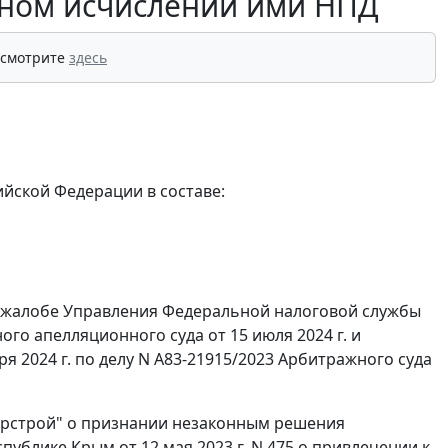
ном исчислении ими НПД
 смотрите
здесь
йской Федерации в составе:
й жалобе Управления Федеральной налоговой службы
го апелляционного суда от 15 июля 2024 г. и
я 2024 г. по делу N А83-21915/2023 Арбитражного суда
орстрой" о признании незаконным решения
блике Крым от 12 мая 2023 г. N 475 о привлечении к