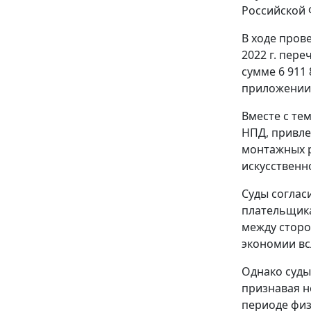
Российской 
В ходе пров
2022 г. пер
сумме 6 911
приложении 
Вместе с те
НПД, привле
монтажных р
искусственн
Суды соглас
плательщика
между сторо
экономии вс
Однако суды
признавая н
периоде физ