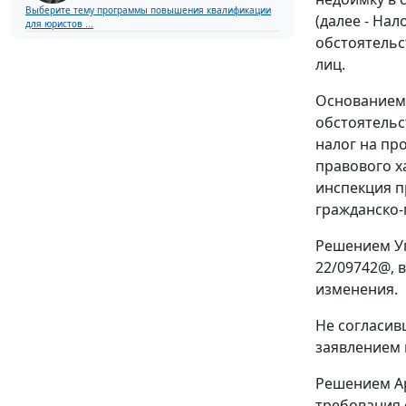
Выберите тему программы повышения квалификации
(далее - На
для юристов ...
обстоятельс
лиц.
Основанием 
обстоятельс
налог на пр
правового х
инспекция п
гражданско-
Решением Уп
22/09742@, 
изменения.
Не согласив
заявлением 
Решением Ар
требования 