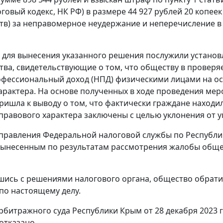
логовый кодекс, НК РФ) в размере 44 927 рублей 20 копе
тв) за неправомерное неудержание и неперечисление в
для вынесения указанного решения послужили устано
тва, свидетельствующие о том, что обществу в прове
офессиональный доход (НПД) физическими лицами на о
арактера. На основе полученных в ходе проведения мер
ришла к выводу о том, что фактически граждане находи
правового характера заключены с целью уклонения от 
равления Федеральной налоговой службы по Республике К
вынесенным по результатам рассмотрения жалобы общес
шись с решениями налогового органа, общество обрати
по настоящему делу.
битражного суда Республики Крым от 28 декабря 2023 
отказано.