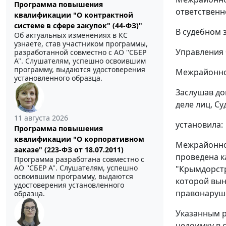
Программа повышения
ответственн
квалификации "О контрактной
системе в сфере закупок" (44-ФЗ)"
В судебном 
Об актуальных изменениях в КС
узнаете, став участником программы,
Управления 
разработанной совместно с АО ''СБЕР
А". Слушателям, успешно освоившим
программу, выдаются удостоверения
Межрайонной
установленного образца.
Заслушав до
деле лиц, С
11 августа 2026
установила:
Программа повышения
квалификации "О корпоративном
Межрайонной
заказе" (223-ФЗ от 18.07.2011)
проведена к
Программа разработана совместно с
АО ''СБЕР А". Слушателям, успешно
"Крымдорстро
освоившим программу, выдаются
которой вын
удостоверения установленного
правонаруш
образца.
Указанным р
недоимку в 