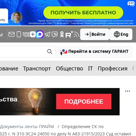
м
Войти
Eng
Перейти в систему ГАРАНТ
ование
Транспорт
Общество
IT
Профессия
П
Документы ленты ПРАЙМ
Определение СК по
25 г. N 310-ЭС24-24050 по делу N А83-21915/2023 Суд оставил