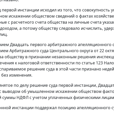
д первой инстанции исходил из того, что совокупность 
ом искажении обществом сведений о фактах хозяйстве
ые с расчетного счета общества на личные счета указ
 доходом, а потому обществу следовало исчислить, уде
лиц.
ием Двадцать первого арбитражного апелляционного суд
ием Арбитражного суда Центрального округа от 22 октя
аза обществу в признании незаконным решения инспекци
ечения к налоговой ответственности по статье 123 Нало
Оспариваемое решение суда в этой части признано неде
н без изменения.
нятое по делу решение суда первой инстанции, Двадц
с выводом об умышленном искажении обществом фактов
 суммы НДФЛ с учетом уплаченных физическими лицам
онной инстанции поддержал позицию апелляционного с