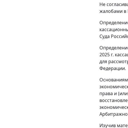
Не согласив
жалобами в 
Определение
кассационны
Суда Россий
Определение
2025 г. кас
для рассмот
Федерации.
Основаниями
экономическ
права и (ил
восстановле
экономическ
Арбитражног
Изучив мате