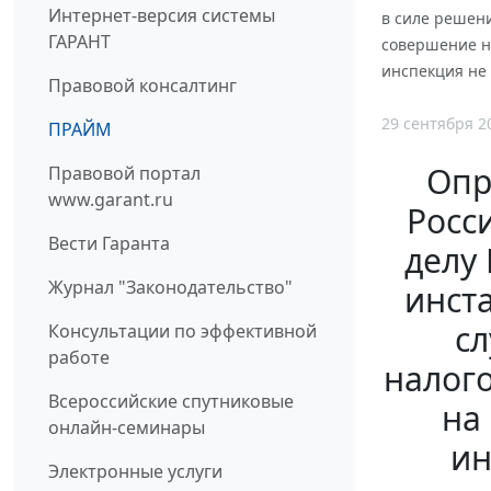
Интернет-версия системы
в силе решен
ГАРАНТ
совершение на
инспекция не
Правовой консалтинг
29 сентября 2
ПРАЙМ
Опр
Правовой портал
www.garant.ru
Росси
Вести Гаранта
делу 
Журнал "Законодательство"
инст
сл
Консультации по эффективной
работе
налого
Всероссийские спутниковые
на
онлайн-семинары
ин
Электронные услуги