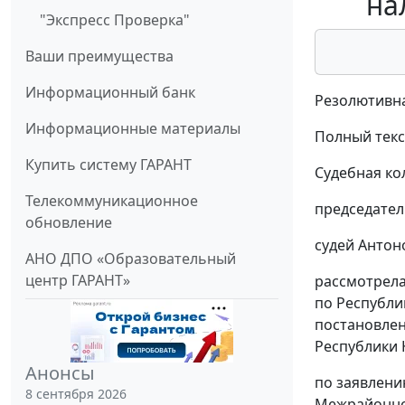
на
"Экспресс Проверка"
Ваши преимущества
Информационный банк
Резолютивна
Информационные материалы
Полный текст
Купить систему ГАРАНТ
Судебная ко
Телекоммуникационное
председател
обновление
судей Антоно
АНО ДПО «Образовательный
центр ГАРАНТ»
рассмотрела
по Республи
постановлен
Республики
Анонсы
по заявлени
8 сентября 2026
Межрайонной