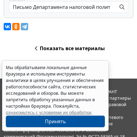
Показать все материалы
Мы обрабатываем локальные данные
браузера и используем инструменты
аналитики в целях улучшения и обеспечения
работоспособности сайта, статистических
© ООО "НПП "ГАРАНТ-СЕРВИС", 2026. Система ГАРАНТ
исследований и обзоров. Вы можете
выпускается с 1990 года. Компания "Гарант" и ее партнеры
запретить обработку указанных данных в
являются участниками Российской ассоциации правовой
настройках браузера. Пожалуйста,
информации ГАРАНТ.
ознакомьтесь с условиями их обработки
.
Портал ГАРАНТ.РУ зарегистрирован в качестве сетевого
Принять
издания Федеральной службой по надзору в сфере
связи,информационных технологий и массовых
коммуникаций (Роскомнадзором), Эл № ФС77-58365 от 18