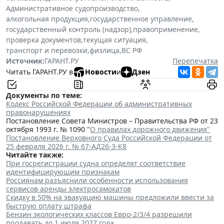
Административное судопроизводство
,
алкогольная продукция
,
государственное управление
,
государственный контроль (надзор)
,
правоприменение
,
проверка документов
,
текущая ситуация
,
транспорт и перевозки
,
физлица
,
ВС РФ
Источник:
ГАРАНТ.РУ
Перепечатка
Читать ГАРАНТ.РУ в
Новости
и
Дзен
Документы по теме:
Кодекс Российской Федерации об административных
правонарушениях
Постановление Совета Министров – Правительства РФ от 23
октября 1993 г. № 1090 "
О правилах дорожного движения"
Постановление Верховного Суда Российской Федерации от
25 февраля 2026 г. № 67-АД26-3-К8
Читайте также:
При госрегистрации судна определят соответствие
идентифицирующим признакам
Россиянам разъяснили особенности использования
сервисов аренды электросамокатов
Скидку в 50% на эвакуацию машины предложили ввести за
быструю оплату штрафа
Бензин экологических классов Евро-2/3/4 разрешили
продавать до 1 июля 2027 года