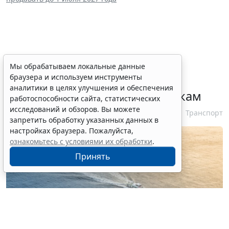
При госрегистрации судна
Мы обрабатываем локальные данные
браузера и используем инструменты
определят соответствие
аналитики в целях улучшения и обеспечения
идентифицирующим признакам
работоспособности сайта, статистических
исследований и обзоров. Вы можете
7 августа 2026 12:34
Транспорт
запретить обработку указанных данных в
настройках браузера. Пожалуйста,
ознакомьтесь с условиями их обработки
.
Принять