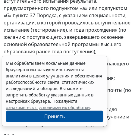
вступительного испытания результата,
предусмотренного подпунктом «а» или подпунктом
«б» пункта 37 Порядка, с указанием специальности,
организации, в которой проводилось вступительное
испытание (тестирование), и года прохождения (по
желанию поступающего, завершившего освоение
основной образовательной программы высшего
образования ранее года поступления);
Мы обрабатываем локальные данные
сведения о наличии или отсутствии у поступающего
браузера и используем инструменты
потребности в предоставлении места для
аналитики в целях улучшения и обеспечения
проживания в общежитии в период обучения;
работоспособности сайта, статистических
исследований и обзоров. Вы можете
почтовый адрес и (или) адрес электронной почты (по
запретить обработку указанных данных в
желанию поступающего);
настройках браузера. Пожалуйста,
ознакомьтесь с условиями их обработки
.
способ возврата документов, необходимых для
Принять
поступления (в случае непоступления на обучение и
в иных случаях, установленных Порядком).