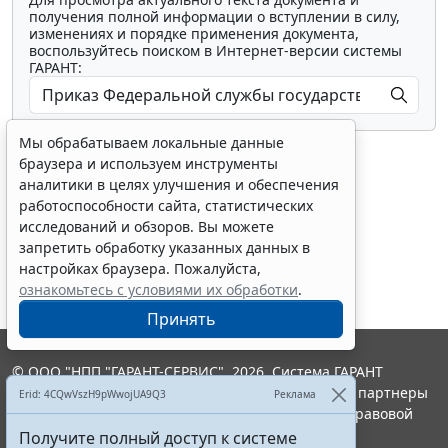
получения полной информации о вступлении в силу,
изменениях и порядке применения документа,
воспользуйтесь поиском в Интернет-версии системы
ГАРАНТ:
Мы обрабатываем локальные данные
браузера и используем инструменты
аналитики в целях улучшения и обеспечения
работоспособности сайта, статистических
исследований и обзоров. Вы можете
Показать все материалы
запретить обработку указанных данных в
настройках браузера. Пожалуйста,
ознакомьтесь с условиями их обработки
.
Принять
© ООО "НПП "ГАРАНТ-СЕРВИС", 2026. Система ГАРАНТ
выпускается с 1990 года. Компания "Гарант" и ее партнеры
Erid: 4CQwVszH9pWwojUA9Q3
Реклама
являются участниками Российской ассоциации правовой
информации ГАРАНТ.
Получите полный доступ к системе