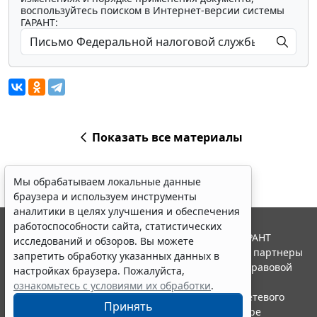
воспользуйтесь поиском в Интернет-версии системы
ГАРАНТ:
Показать все материалы
Мы обрабатываем локальные данные
браузера и используем инструменты
аналитики в целях улучшения и обеспечения
работоспособности сайта, статистических
© ООО "НПП "ГАРАНТ-СЕРВИС", 2026. Система ГАРАНТ
исследований и обзоров. Вы можете
выпускается с 1990 года. Компания "Гарант" и ее партнеры
запретить обработку указанных данных в
являются участниками Российской ассоциации правовой
настройках браузера. Пожалуйста,
информации ГАРАНТ.
ознакомьтесь с условиями их обработки
.
Портал ГАРАНТ.РУ зарегистрирован в качестве сетевого
Принять
издания Федеральной службой по надзору в сфере