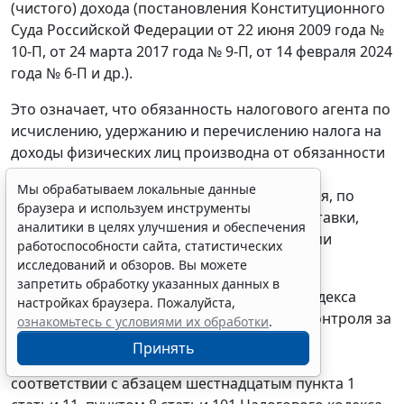
(чистого) дохода (постановления Конституционного
Суда Российской Федерации от 22 июня 2009 года №
10-П, от 24 марта 2017 года № 9-П, от 14 февраля 2024
года № 6-П и др.).
Это означает, что обязанность налогового агента по
исчислению, удержанию и перечислению налога на
доходы физических лиц производна от обязанности
налогоплательщика – получателя дохода,
Мы обрабатываем локальные данные
признаваемого объектом налогообложения, по
браузера и используем инструменты
уплате налога с применением налоговой ставки,
аналитики в целях улучшения и обеспечения
установленной соответствующими нормами
работоспособности сайта, статистических
Налогового кодекса.
исследований и обзоров. Вы можете
запретить обработку указанных данных в
Согласно пункту 2 статьи 87 Налогового кодекса
настройках браузера. Пожалуйста,
налоговые проверки проводятся в целях контроля за
ознакомьтесь с условиями их обработки
.
соблюдением налогоплательщиком
Принять
законодательства о налогах и сборах и в
соответствии с абзацем шестнадцатым пункта 1