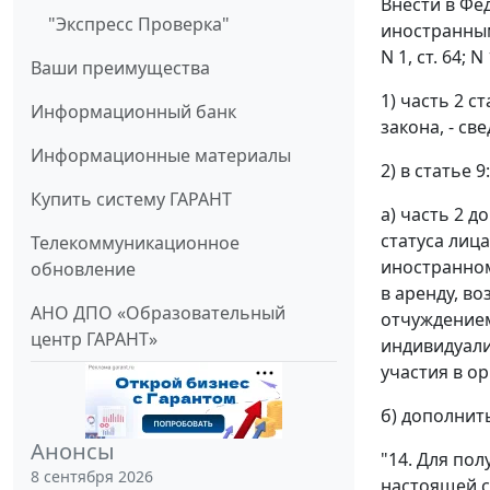
Внести в Фе
"Экспресс Проверка"
иностранным 
N 1, ст. 64; 
Ваши преимущества
1) часть 2 
Информационный банк
закона, - св
Информационные материалы
2) в статье 9:
Купить систему ГАРАНТ
а) часть 2 
статуса лиц
Телекоммуникационное
иностранном
обновление
в аренду, в
АНО ДПО «Образовательный
отчуждением
центр ГАРАНТ»
индивидуализ
участия в ор
б) дополнит
Анонсы
"14. Для по
8 сентября 2026
настоящей с