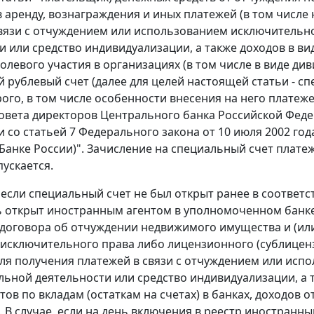
 в аренду, вознаграждения и иных платежей (в том числе
связи с отчуждением или использованием исключительно
и или средство индивидуализации, а также доходов в вид
долевого участия в организациях (в том числе в виде д
 рублевый счет (далее для целей настоящей статьи - с
ого, в том числе особенности внесения на него платежей
овета директоров Центрального банка Российской Фед
и со статьей 7 Федерального закона от 10 июля 2002 го
Банке России)". Зачисление на специальный счет плат
пускается.
е, если специальный счет не был открыт ранее в соответ
 открыт иностранным агентом в уполномоченном банке 
договора об отчуждении недвижимого имущества и (или) 
исключительного права либо лицензионного (сублицен
ля получения платежей в связи с отчуждением или исп
льной деятельности или средство индивидуализации, а 
ов по вкладам (остаткам на счетах) в банках, доходов о
. В случае, если на день включения в реестр иностранн