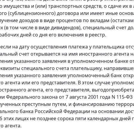
 имущества и (или) транспортных средств, о сдаче их в
го (сублицензионного) договора или имеет иные основа
учение доходов в виде процентов по вкладам (остаткам н
х (в том числе в виде дивидендов), специальный счет 
рабочих дней со дня его включения в реестр.
е, если на дату осуществления платежа у плательщика о
иальный счет открывается на имя иностранного агента н
ления указанного заявления в уполномоченном банке о
квизиты специального счета плательщику, направившем
ления указанного заявления уполномоченный банк откр
о агента или его представителя. В этом случае уполн
ностранного агента, его представителя, выгодоприобрет
и Федерального закона от 7 августа 2001 года N 115-Ф
лученных преступным путем, и финансированию террори
ального банка Российской Федерации на основании дос
об этих лицах не позднее сорока пяти календарных дней
о агента.