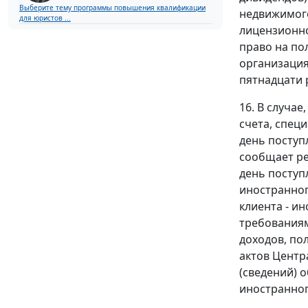
Выберите тему программы повышения квалификации
недвижимого
для юристов ...
лицензионно
право на пол
организация
пятнадцати 
16. В случа
счета, спец
день поступ
сообщает ре
день поступ
иностранног
клиента - и
требованиям
доходов, по
актов Центр
(сведений) 
иностранног