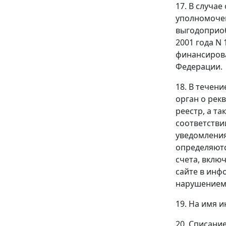
17. В случа
уполномочен
выгодоприоб
2001 года N
финансирова
Федерации.
18. В течен
орган о рек
реестр, а т
соответстви
уведомления
определяютс
счета, вклю
сайте в инф
нарушением 
19. На имя 
20. Списани