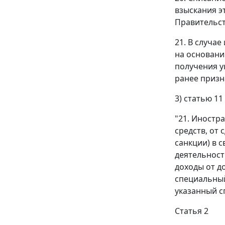
взыскания э
Правительст
21. В случа
на основани
получения у
ранее призн
3) статью 1
"21. Иностр
средств, от
санкции) в 
деятельност
доходы от д
специальный
указанный с
Статья 2