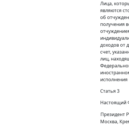
Лица, котор
являются ст
об отчужден
получения в
отчуждением
индивидуали
доходов от 
счет, указа
лиц, находя
Федеральног
иностранном
исполнения 
Статья 3
Настоящий Ф
Президент 
Москва, Кре