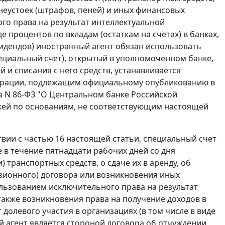
 неустоек (штрафов, пеней) и иных финансовых
го права на результат интеллектуальной
е процентов по вкладам (остаткам на счетах) в банках,
ивидендов) иностранный агент обязан использовать
пециальный счет), открытый в уполномоченном банке,
 и списания с него средств, устанавливается
ерации, подлежащим официальному опубликованию в
да N 86-ФЗ "О Центральном банке Российской
ежей по основаниям, не соответствующим настоящей
ствии с частью 16 настоящей статьи, специальный счет
в течение пятнадцати рабочих дней со дня
транспортных средств, о сдаче их в аренду, об
зионного) договора или возникновения иных
ользованием исключительного права на результат
также возникновения права на получение доходов в
т долевого участия в организациях (в том числе в виде
ый агент является стороной договора об отчуждении