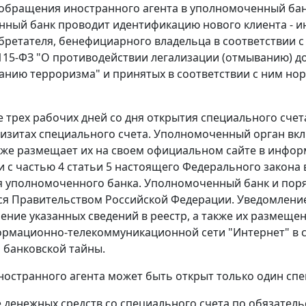
е обращения иностранного агента в уполномоченный бан
ный банк проводит идентификацию нового клиента - ино
ретателя, бенефициарного владельца в соответствии с 
 115-ФЗ "О противодействии легализации (отмыванию) д
нию терроризма" и принятых в соответствии с ним но
ие трех рабочих дней со дня открытия специального с
визитах специального счета. Уполномоченный орган вкл
акже размещает их на своем официальном сайте в инфо
и с частью 4 статьи 5 настоящего Федерального закона 
 уполномоченного банка. Уполномоченный банк и поря
я Правительством Российской Федерации. Уведомление
чение указанных сведений в реестр, а также их разме
ормационно-телекоммуникационной сети "Интернет" в с
банковской тайны.
иностранного агента может быть открыт только один сп
е денежных средств со специального счета по обязатель