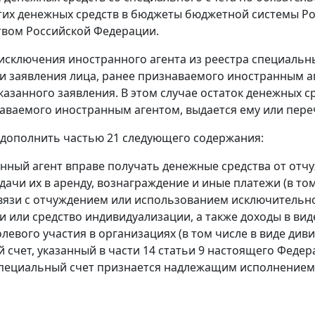
тих денежных средств в бюджеты бюджетной системы Ро
вом Российской Федерации.
е исключения иностранного агента из реестра специал
и заявления лица, ранее признаваемого иностранным аг
казанного заявления. В этом случае остаток денежных с
аваемого иностранным агентом, выдается ему или перечи
1 дополнить частью 21 следующего содержания:
анный агент вправе получать денежные средства от от
 сдачи их в аренду, вознаграждение и иные платежи (в т
связи с отчуждением или использованием исключительно
и или средство индивидуализации, а также доходы в виде
олевого участия в организациях (в том числе в виде див
 счет, указанный в части 14 статьи 9 настоящего Федер
пециальный счет признается надлежащим исполнением о