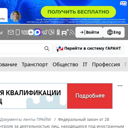
м
Войти
Eng
Перейти в систему ГАРАНТ
ование
Транспорт
Общество
IT
Профессия
П
Документы ленты ПРАЙМ
Федеральный закон от 28
онтроле за деятельностью лиц, находящихся под иностранным