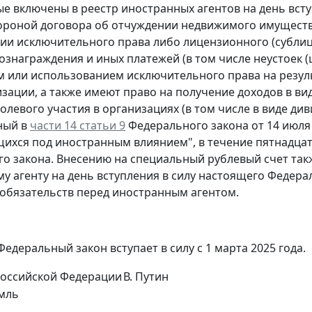
ые включены в реестр иностранных агентов на день вст
ороной договора об отчуждении недвижимого имущества и
ии исключительного права либо лицензионного (сублиц
ознаграждения и иных платежей (в том числе неустоек (
 или использованием исключительного права на резуль
зации, а также имеют право на получение доходов в виде
долевого участия в организациях (в том числе в виде д
нный в
части 14 статьи 9
Федерального закона от 14 июля 
щихся под иностранным влиянием", в течение пятнадцат
о закона. Внесению на специальный рублевый счет так
у агенту на день вступления в силу настоящего Федерал
обязательств перед иностранным агентом.
едеральный закон вступает в силу с 1 марта 2025 года.
Российской Федерации
В. Путин
мль