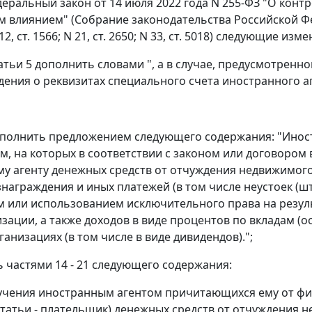
деральный закон от 14 июля 2022 года N 255-ФЗ "О конт
влиянием" (Собрание законодательства Российской Федерац
N 12, ст. 1566; N 21, ст. 2650; N 33, ст. 5018) следующие изм
статьи 5 дополнить словами ", а в случае, предусмотрен
едения о реквизитах специального счета иностранного а
дополнить предложением следующего содержания: "Инос
ам, на которых в соответствии с законом или договоро
у агенту денежных средств от отчуждения недвижимого 
ознаграждения и иных платежей (в том числе неустоек (ш
 или использованием исключительного права на резуль
ации, а также доходов в виде процентов по вкладам (ос
ганизациях (в том числе в виде дивидендов).";
ь частями 14 - 21 следующего содержания:
лучения иностранным агентом причитающихся ему от физ
татьи - плательщик) денежных средств от отчуждения н