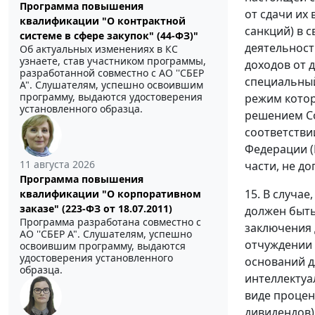
Программа повышения
от сдачи их
квалификации "О контрактной
санкций) в 
системе в сфере закупок" (44-ФЗ)"
деятельност
Об актуальных изменениях в КС
узнаете, став участником программы,
доходов от 
разработанной совместно с АО ''СБЕР
специальный
А". Слушателям, успешно освоившим
программу, выдаются удостоверения
режим котор
установленного образца.
решением С
соответстви
Федерации (
11 августа 2026
части, не до
Программа повышения
15. В случа
квалификации "О корпоративном
заказе" (223-ФЗ от 18.07.2011)
должен быть
Программа разработана совместно с
заключения 
АО ''СБЕР А". Слушателям, успешно
отчуждении 
освоившим программу, выдаются
удостоверения установленного
оснований д
образца.
интеллектуа
виде процент
дивидендов)