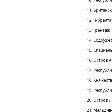
10. Республи
11. Британс
12. Гибралта
13. Гренада;
14. Содруже
15. Специал
16. Остров 
17. Республ
18. Княжест
19. Республ
20. Остров 
21. Мальдив