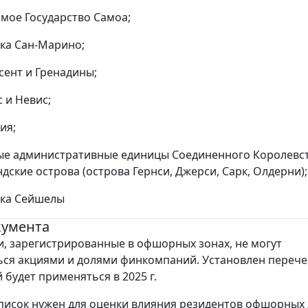
имое Государство Самоа;
ика Сан-Марино;
сент и Гренадины;
с и Невис;
ия;
ые административные единицы Соединенного Королевст
дские острова (острова Гернси, Джерси, Сарк, Олдерни);
ика Сейшелы
кумента
, зарегистрированные в офшорных зонах, не могут
ся акциями и долями финкомпаний. Установлен перече
 будет применяться в 2025 г.
список нужен для оценки влияния резидентов офшорных 