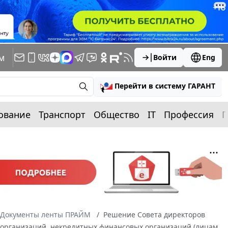
м
Войти
Eng
Перейти в систему ГАРАНТ
ование
Транспорт
Общество
IT
Профессия
П
Документы ленты ПРАЙМ
Решение Совета директоров
ых организаций, некредитных финансовых организаций (лицам,