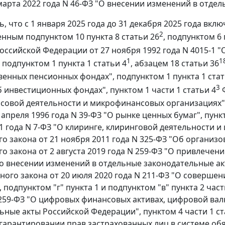
 марта 2022 года N 46-ФЗ "О внесении изменений в отд
ь, что c 1 января 2025 года до 31 декабря 2025 года в
2
нным подпунктом 10 пункта 8 статьи 26
, подпунктом 6 
оссийской Федерации от 27 ноября 1992 года N 4015-1 "
1
1
 подпунктом 1 пункта 1 статьи 4
, абзацем 18 статьи 36
венных пенсионных фондах", подпунктом 1 пункта 1 стат
3
б инвестиционных фондах", пунктом 1 части 1 статьи 4
Ф
овой деятельности и микрофинансовых организациях", 
 апреля 1996 года N 39-ФЗ "О рынке ценных бумаг", пунк
1 года N 7-ФЗ "О клиринге, клиринговой деятельности и 
о закона от 21 ноября 2011 года N 325-ФЗ "Об организов
о закона от 2 августа 2019 года N 259-ФЗ "О привлече
о внесении изменений в отдельные законодательные акт
ного закона от 20 июля 2020 года N 211-ФЗ "О соверш
подпунктом "г" пункта 1 и подпунктом "в" пункта 2 час
 259-ФЗ "О цифровых финансовых активах, цифровой вал
ьные акты Российской Федерации", пунктом 4 части 1 ст
 гарантировании прав застрахованных лиц в системе об