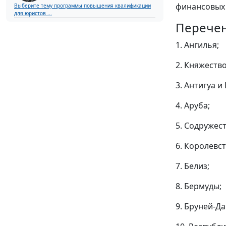
финансовых 
Выберите тему программы повышения квалификации
для юристов ...
Перече
1. Ангилья;
2. Княжеств
3. Антигуа и
4. Аруба;
5. Содружес
6. Королевс
7. Белиз;
8. Бермуды;
9. Бруней-Д