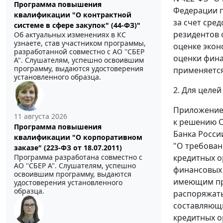
Программа повышения
Федерации п
квалификации "О контрактной
за счет сре
системе в сфере закупок" (44-ФЗ)"
резидентов 
Об актуальных изменениях в КС
узнаете, став участником программы,
оценке экон
разработанной совместно с АО ''СБЕР
оценки фина
А". Слушателям, успешно освоившим
программу, выдаются удостоверения
применяется
установленного образца.
2. Для целе
Приложени
11 августа 2026
к решению С
Программа повышения
Банка России
квалификации "О корпоративном
"О требован
заказе" (223-ФЗ от 18.07.2011)
Программа разработана совместно с
кредитных о
АО ''СБЕР А". Слушателям, успешно
финансовых 
освоившим программу, выдаются
имеющим пр
удостоверения установленного
образца.
распоряжать
составляющ
кредитных о