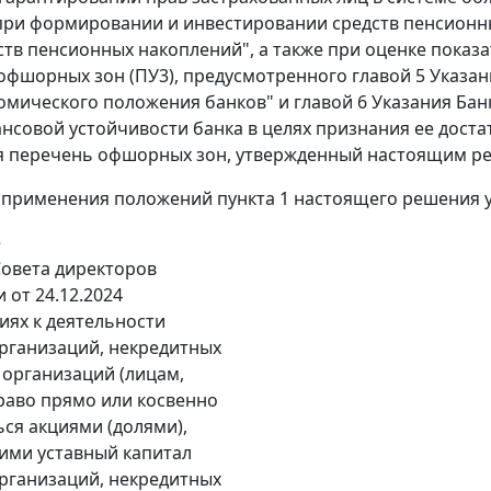
ри формировании и инвестировании средств пенсионны
дств пенсионных накоплений", а также при оценке пока
офшорных зон (ПУ3), предусмотренного главой 5 Указани
омического положения банков" и главой 6 Указания Банк
нсовой устойчивости банка в целях признания ее достат
 перечень офшорных зон, утвержденный настоящим ре
й применения положений пункта 1 настоящего решения
е
овета директоров
 от 24.12.2024
иях к деятельности
рганизаций, некредитных
организаций (лицам,
аво прямо или косвенно
ся акциями (долями),
ими уставный капитал
рганизаций, некредитных