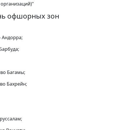
организаций)"
нь офшорных зон
о Андорра;
 Барбуда;
тво Багамы;
тво Бахрейн;
аруссалам;