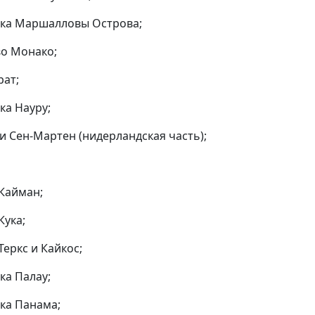
ика Маршалловы Острова;
во Монако;
рат;
ка Науру;
 и Сен-Мартен (нидерландская часть);
 Кайман;
Кука;
Теркс и Кайкос;
ка Палау;
ика Панама;