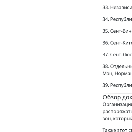
33. Независ
34. Республ
35. Сент-Вин
36. Сент-Кит
37. Сент-Люс
38. Отдельн
Мэн, Норман
39. Республ
Обзор до
Организации
распоряжать
зон, который
Также этот 