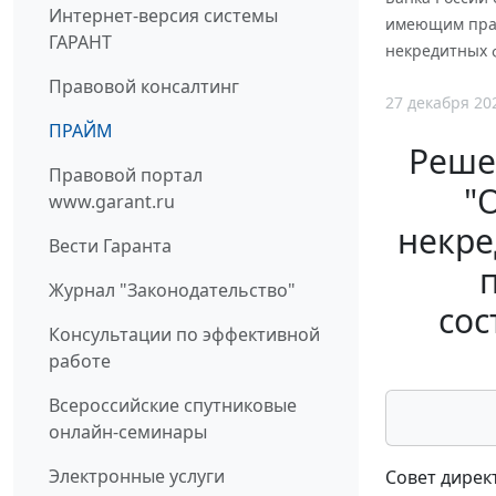
Интернет-версия системы
имеющим прав
ГАРАНТ
некредитных 
Правовой консалтинг
27 декабря 20
ПРАЙМ
Решен
Правовой портал
"
www.garant.ru
некре
Вести Гаранта
Журнал "Законодательство"
сос
Консультации по эффективной
работе
Всероссийские спутниковые
онлайн-семинары
Электронные услуги
Совет дирек