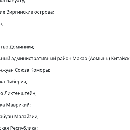
ка Вануату;
кие Виргинские острова;
р;
ство Доминики;
ьный административный район Макао (Аомынь) Китайск
Анжуан Союза Коморы;
ика Либерия;
во Лихтенштейн;
ика Маврикий;
Лабуан Малайзии;
ская Республика;