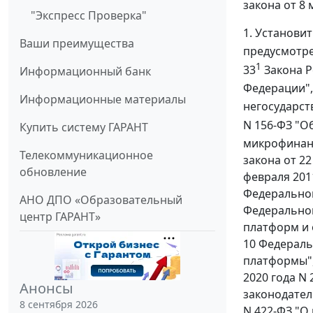
закона от 8
"Экспресс Проверка"
1. Установит
Ваши преимущества
предусмотре
1
33
Закона Р
Информационный банк
Федерации",
Информационные материалы
негосударст
N 156-ФЗ "О
Купить систему ГАРАНТ
микрофинанс
Телекоммуникационное
закона от 22
обновление
февраля 201
Федеральног
АНО ДПО «Образовательный
Федеральног
центр ГАРАНТ»
платформ и 
10 Федераль
платформы", 
2020 года N
Анонсы
законодател
8 сентября 2026
N 422-ФЗ "О