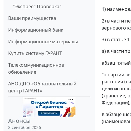
"Экспресс Проверка"
1) наименов
Ваши преимущества
2) в части 
зернового к
Информационный банк
3) в статье 1
Информационные материалы
а) в части т
Купить систему ГАРАНТ
абзац пятый
Телекоммуникационное
обновление
"о партии з
растения (н
АНО ДПО «Образовательный
цели исполь
центр ГАРАНТ»
(хранение, 
Федерации);
в абзаце ше
Анонсы
(наименован
8 сентября 2026