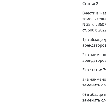
Статья 2
Внести в Фе
земель сель
N 35, ст. 3607
ст. 5067; 202
1) в абзаце
арендаторов
2) в наимен
арендаторов
3) в статье 7:
а) в наимен
заменить сл
б) в абзаце
заменить сл