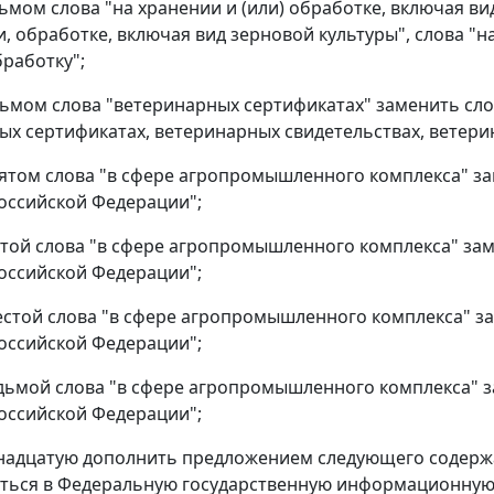
дьмом слова "на хранении и (или) обработке, включая в
и, обработке, включая вид зерновой культуры", слова "н
бработку";
сьмом слова "ветеринарных сертификатах" заменить с
ых сертификатах, ветеринарных свидетельствах, ветери
сятом слова "в сфере агропромышленного комплекса" за
оссийской Федерации";
пятой слова "в сфере агропромышленного комплекса" за
оссийской Федерации";
шестой слова "в сфере агропромышленного комплекса" з
оссийской Федерации";
седьмой слова "в сфере агропромышленного комплекса" 
оссийской Федерации";
инадцатую дополнить предложением следующего содержа
ться в Федеральную государственную информационную 