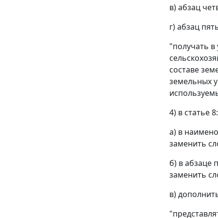
в) абзац че
г) абзац пя
"получать в
сельскохозя
составе зем
земельных у
используемы
4) в статье 8:
а) в наимен
заменить сл
б) в абзаце
заменить сл
в) дополнит
"представля