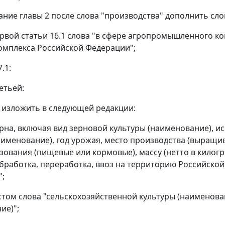
ание главы 2 после слова "производства" дополнить сл
первой статьи 16.1 слова "в сфере агропромышленного к
омплекса Российской Федерации";
7.1:
ретьей:
 изложить в следующей редакции:
ерна, включая вид зерновой культуры (наименование), 
аименование), год урожая, место производства (выращи
зования (пищевые или кормовые), массу (нетто в килог
обработка, переработка, ввоз на территорию Российско
";
стом слова "сельскохозяйственной культуры (наименова
ие)";