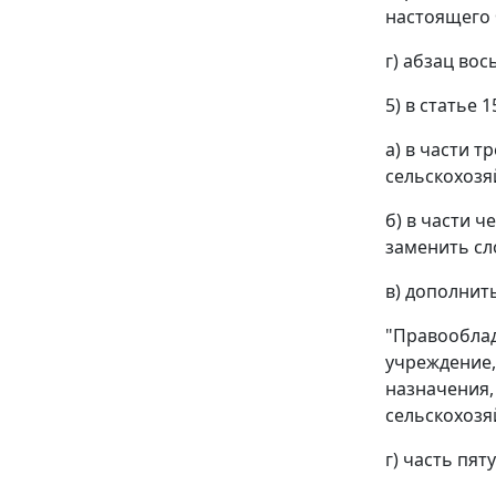
настоящего 
г) абзац во
5) в статье 1
а) в части 
сельскохозя
б) в части 
заменить сл
в) дополнит
"Правооблад
учреждение,
назначения,
сельскохозя
г) часть пя