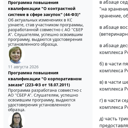
в абзаце се
Программа повышения
"на хранени
квалификации "О контрактной
системе в сфере закупок" (44-ФЗ)"
хранение, о
Об актуальных изменениях в КС
узнаете, став участником программы,
в абзаце во
разработанной совместно с АО ''СБЕР
(ветеринарн
А". Слушателям, успешно освоившим
программу, выдаются удостоверения
установленного образца.
в абзаце де
комплекса Р
б) в части 
11 августа 2026
комплекса Р
Программа повышения
квалификации "О корпоративном
в) в части 
заказе" (223-ФЗ от 18.07.2011)
комплекса Р
Программа разработана совместно с
АО ''СБЕР А". Слушателям, успешно
г) в части 
освоившим программу, выдаются
удостоверения установленного
комплекса Р
образца.
д) часть тр
предоставля