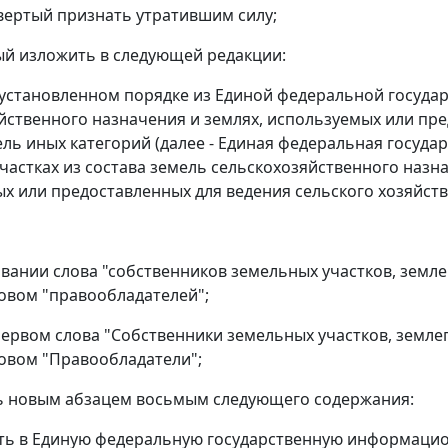
твертый признать утратившим силу;
тый изложить в следующей редакции:
 установленном порядке из Единой федеральной госуд
йственного назначения и землях, используемых или пре
ель иных категорий (далее - Единая федеральная госу
частках из состава земель сельскохозяйственного назна
х или предоставленных для ведения сельского хозяйств
овании слова "собственников земельных участков, земл
овом "правообладателей";
 первом слова "Собственники земельных участков, земл
овом "Правообладатели";
ь новым абзацем восьмым следующего содержания:
ть в Единую федеральную государственную информаци