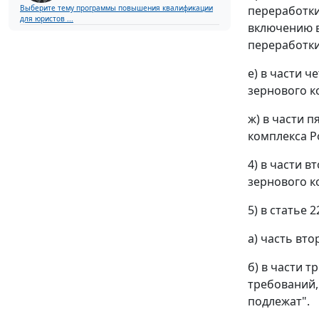
переработки
Выберите тему программы повышения квалификации
для юристов ...
включению в
переработки
е) в части 
зернового к
ж) в части 
комплекса Р
4) в части 
зернового к
5) в статье 2
а) часть вт
б) в части 
требований,
подлежат".