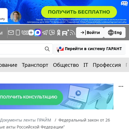
м
Войти
Eng
Перейти в систему ГАРАНТ
ование
Транспорт
Общество
IT
Профессия
П
Документы ленты ПРАЙМ
Федеральный закон от 26
ные акты Российской Федерации”