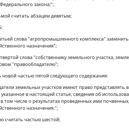
Федерального закона;";
сьмой считать абзацем девятым;
5:
третьей слова "агропромышленного комплекса" заменит
йственного назначения";
четвертой слова "собственнику земельного участка, зем
овом "правообладателю";
ь новой частью пятой следующего содержания:
атели земельных участков имеют право представлять 
 указанное в настоящей статье, сведения об использов
 в том числе о результатах проведенных ими почвенных
йственного назначения.";
тую считать частью шестой;