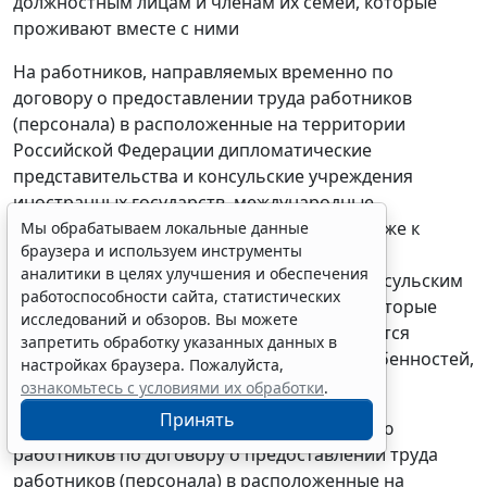
должностным лицам и членам их семей, которые
проживают вместе с ними
На работников, направляемых временно по
договору о предоставлении труда работников
(персонала) в расположенные на территории
Российской Федерации дипломатические
представительства и консульские учреждения
иностранных государств, международные
организации и их представительства, а также к
Мы обрабатываем локальные данные
браузера и используем инструменты
пребывающим на территории Российской
аналитики в целях улучшения и обеспечения
Федерации дипломатическим агентам, консульским
работоспособности сайта, статистических
должностным лицам и членам их семей, которые
исследований и обзоров. Вы можете
проживают вместе с ними, распространяются
запретить обработку указанных данных в
положения настоящей главы с учетом особенностей,
настройках браузера. Пожалуйста,
предусмотренных настоящей статьей.
ознакомьтесь с условиями их обработки
.
Принять
Деятельность по временному направлению
работников по договору о предоставлении труда
работников (персонала) в расположенные на