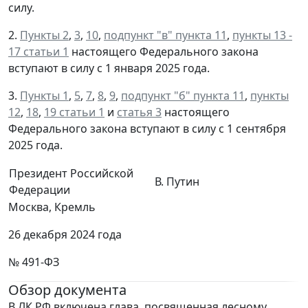
силу.
2.
Пункты 2
,
3
,
10
,
подпункт "в" пункта 11
,
пункты 13 -
17 статьи 1
настоящего Федерального закона
вступают в силу с 1 января 2025 года.
3.
Пункты 1
,
5
,
7
,
8
,
9
,
подпункт "б" пункта 11
,
пункты
12
,
18
,
19 статьи 1
и
статья 3
настоящего
Федерального закона вступают в силу с 1 сентября
2025 года.
Президент Российской
В. Путин
Федерации
Москва, Кремль
26 декабря 2024 года
№ 491-ФЗ
Обзор документа
В ЛК РФ включена глава, посвященная лесному