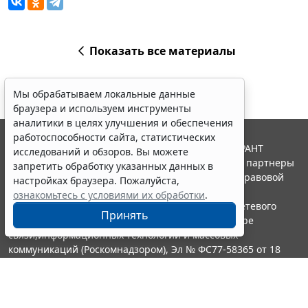
Показать все материалы
Мы обрабатываем локальные данные
браузера и используем инструменты
аналитики в целях улучшения и обеспечения
работоспособности сайта, статистических
© ООО "НПП "ГАРАНТ-СЕРВИС", 2026. Система ГАРАНТ
исследований и обзоров. Вы можете
выпускается с 1990 года. Компания "Гарант" и ее партнеры
запретить обработку указанных данных в
являются участниками Российской ассоциации правовой
настройках браузера. Пожалуйста,
информации ГАРАНТ.
ознакомьтесь с условиями их обработки
.
Портал ГАРАНТ.РУ зарегистрирован в качестве сетевого
Принять
издания Федеральной службой по надзору в сфере
связи,информационных технологий и массовых
коммуникаций (Роскомнадзором), Эл № ФС77-58365 от 18
июня 2014 года.
16+