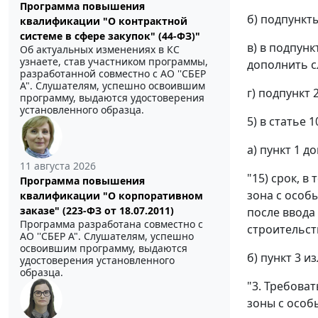
Программа повышения
б) подпункт
квалификации "О контрактной
системе в сфере закупок" (44-ФЗ)"
в) в подпун
Об актуальных изменениях в КС
узнаете, став участником программы,
дополнить с
разработанной совместно с АО ''СБЕР
А". Слушателям, успешно освоившим
г) подпункт
программу, выдаются удостоверения
установленного образца.
5) в статье 1
а) пункт 1 
11 августа 2026
"15) срок, 
Программа повышения
зона с особ
квалификации "О корпоративном
заказе" (223-ФЗ от 18.07.2011)
после ввода
Программа разработана совместно с
строительст
АО ''СБЕР А". Слушателям, успешно
освоившим программу, выдаются
б) пункт 3 
удостоверения установленного
образца.
"3. Требова
зоны с особ