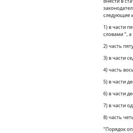
Внести в ст
законодательс
следующие 
1) в части 
словами ", а
2) часть пя
3) в части 
4) часть во
5) в части 
6) в части 
7) в части 
8) часть че
"Порядок оп