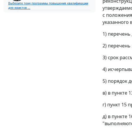
реконструкц
Выберите тему программы повышения квалификации
утверждаем
для юристов ...
с положения
указанного в
1) перечень
2) перечень
3) срок рас
4) исчерпыв
5) порядок 
в) в пункте 
г) пункт 15 
д) в пункте
"выполняютс