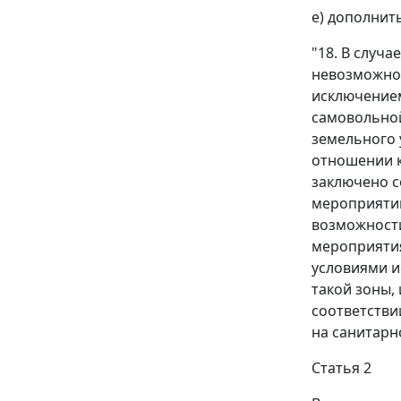
е) дополнит
"18. В случ
невозможнос
исключением
самовольной
земельного 
отношении к
заключено с
мероприятий
возможности
мероприятия
условиями и
такой зоны,
соответстви
на санитарн
Статья 2