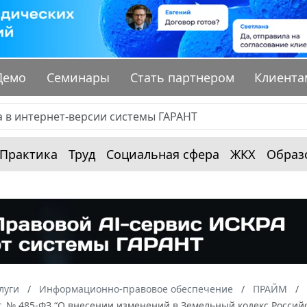
Демо
Семинары
Стать партнером
Клиента
Практика
Труд
Социальная сфера
ЖКХ
Образ
луги
Информационно-правовое обеспечение
ПРАЙМ
г. № 485-ФЗ “О внесении изменений в Земельный кодекс Росси