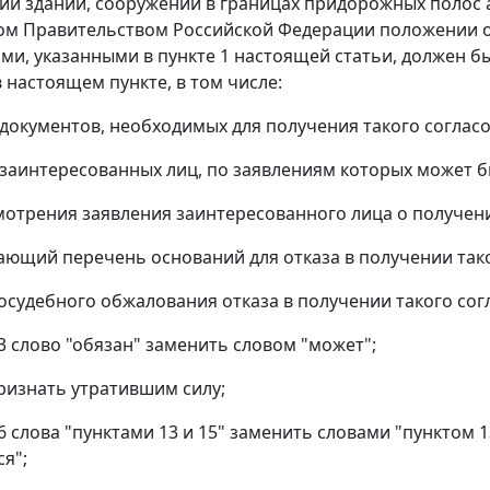
ии зданий, сооружений в границах придорожных полос
ом Правительством Российской Федерации положении о
ми, указанными в пункте 1 настоящей статьи, должен б
 настоящем пункте, в том числе:
 документов, необходимых для получения такого соглас
 заинтересованных лиц, по заявлениям которых может б
смотрения заявления заинтересованного лица о получени
ающий перечень оснований для отказа в получении тако
досудебного обжалования отказа в получении такого сог
13 слово "обязан" заменить словом "может";
признать утратившим силу;
 16 слова "пунктами 13 и 15" заменить словами "пунктом
я";