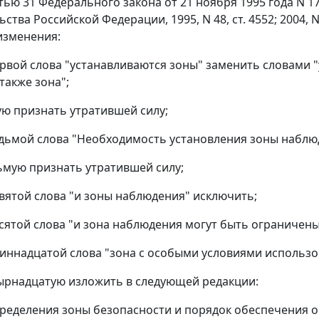
атью 31 Федерального закона от 21 ноября 1995 года N 
тва Российской Федерации, 1995, N 48, ст. 4552; 2004, N 35,
изменения:
первой слова "устанавливаются зоны" заменить словами "
 также зона";
тую признать утратившей силу;
седьмой слова "Необходимость установления зоны наблю
сьмую признать утратившей силу;
девятой слова "и зоны наблюдения" исключить;
десятой слова "и зона наблюдения могут быть ограничен
одиннадцатой слова "зона с особыми условиями использо
тырнадцатую изложить в следующей редакции:
ределения зоны безопасности и порядок обеспечения 