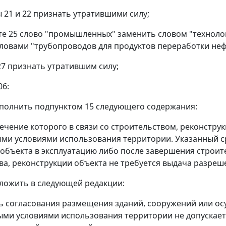
ы 21 и 22 признать утратившими силу;
кте 25 слово "промышленных" заменить словом "техноло
ловами "трубопроводов для продуктов переработки нефт
 27 признать утратившим силу;
06:
дополнить подпунктом 15 следующего содержания:
в течение которого в связи со строительством, реконст
ыми условиями использования территории. Указанный с
 объекта в эксплуатацию либо после завершения строите
ва, реконструкции объекта не требуется выдача разреше
изложить в следующей редакции:
ть согласования размещения зданий, сооружений или ос
ыми условиями использования территории не допускаетс