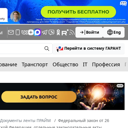
м
Войти
Eng
Перейти в систему ГАРАНТ
ование
Транспорт
Общество
IT
Профессия
П
Документы ленты ПРАЙМ
Федеральный закон от 26
йской Федерации, отдельные законодательные акты