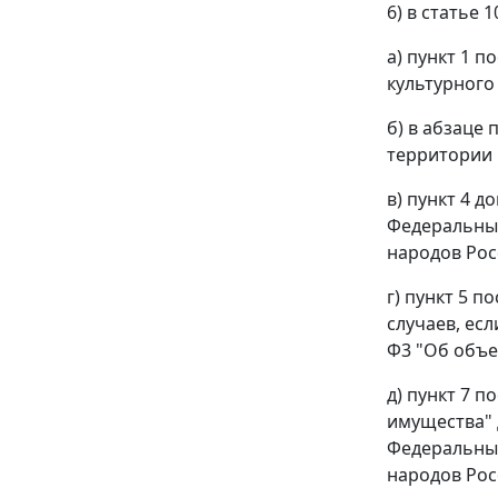
6) в статье 1
а) пункт 1 
культурного
б) в абзаце
территории 
в) пункт 4 
Федеральным
народов Рос
г) пункт 5 
случаев, ес
Ф3 "Об объе
д) пункт 7 
имущества" 
Федеральным
народов Рос