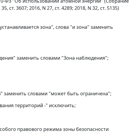
170-ФЗ "Об использовании атомной энергии" (Собрание
 ст. 3607; 2016, N 27, ст. 4289; 2018, N 32, ст. 5135)
устанавливается зона", слова "и зона" заменить
дения" заменить словами "Зона наблюдения";
ы" заменить словами "может быть ограничена";
вания территорий -" исключить;
особого правового режима зоны безопасности