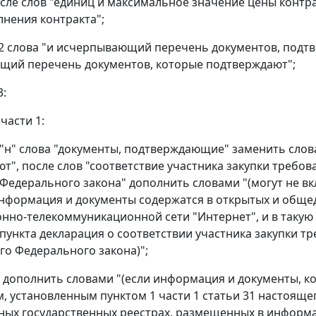
после слов "единиц и максимальное значение цены контр
лнения контракта";
 12 слова "и исчерпывающий перечень документов, под
щий перечень документов, которые подтверждают";
3:
 части 1:
 "н" слова "документы, подтверждающие" заменить сло
т", после слов "соответствие участника закупки требов
Федерального закона" дополнить словами "(могут не вклю
нформация и документы содержатся в открытых и обще
но-телекоммуникационной сети "Интернет", и в такую 
пункта декларация о соответствии участника закупки тр
го Федерального закона)";
" дополнить словами "(если информация и документы, к
, установленным пунктом 1 части 1 статьи 31 настояще
ых государственных реестрах, размещенных в информа