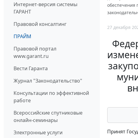
Интернет-версия системы
обеспечения 
ГАРАНТ
законодатель
Правовой консалтинг
27 декабря 20
ПРАЙМ
Федер
Правовой портал
измене
www.garant.ru
закупо
Вести Гаранта
муни
Журнал "Законодательство"
вн
Консультации по эффективной
работе
Всероссийские спутниковые
онлайн-семинары
Принят Госу
Электронные услуги