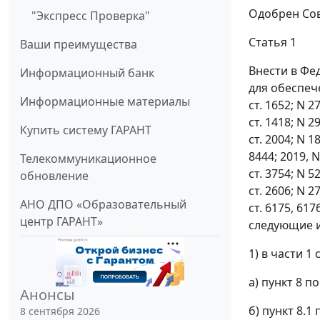
Одобрен Сов
"Экспресс Проверка"
Статья 1
Ваши преимущества
Внести в Фед
Информационный банк
для обеспеч
Информационные материалы
ст. 1652; N 27
ст. 1418; N 29
Купить систему ГАРАНТ
ст. 2004; N 18
8444; 2019, N 
Телекоммуникационное
ст. 3754; N 52
обновление
ст. 2606; N 27
АНО ДПО «Образовательный
ст. 6175, 6176
центр ГАРАНТ»
следующие 
1) в части 1 
а) пункт 8 
Анонсы
б) пункт 8.
8 сентября 2026