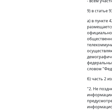
- всем учас
9) в статье 9
а) в пункте
размещается
официальной
общественны
телекоммуни
осуществля
демографиче
федеральным
словом "Фед
б) часть 2 
"2. Не позд
информации 
предусмотрен
информацион