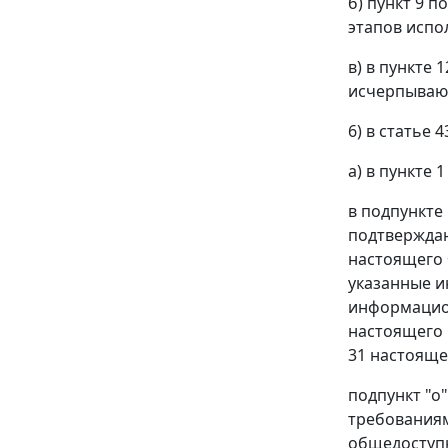
б) пункт 9 
этапов испо
в) в пункте
исчерпываю
6) в статье 4
а) в пункте 1
в подпункте
подтверждаю
настоящего 
указанные и
информацион
настоящего 
31 настояще
подпункт "о
требованиям
общедоступн