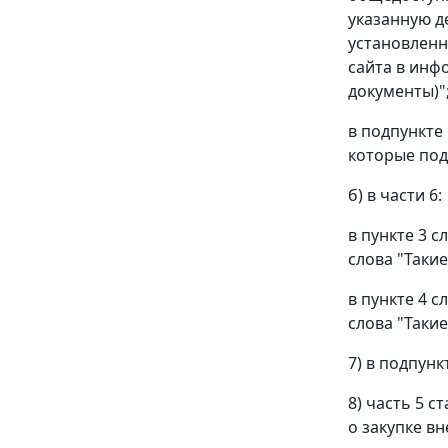
указанную д
установленн
сайта в инф
документы)"
в подпункте
которые под
б) в части 6:
в пункте 3 
слова "Таки
в пункте 4 
слова "Таки
7) в подпунк
8) часть 5 с
о закупке в