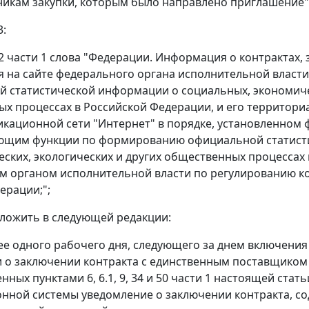
тникам закупки, которым было направлено приглашение"
3:
 42 части 1 слова "Федерации. Информация о контрактах
 на сайте федерального органа исполнительной влас
 статистической информации о социальных, экономичес
х процессах в Российской Федерации, и его территор
кационной сети "Интернет" в порядке, установленном
ющим функции по формированию официальной статисти
ских, экологических и других общественных процессах 
 органом исполнительной власти по регулированию кон
ерации;";
изложить в следующей редакции:
нее одного рабочего дня, следующего за днем включения
о заключении контракта с единственным поставщиком (
ных пунктами 6, 6.1, 9, 34 и 50 части 1 настоящей ста
ной системы уведомление о заключении контракта, со