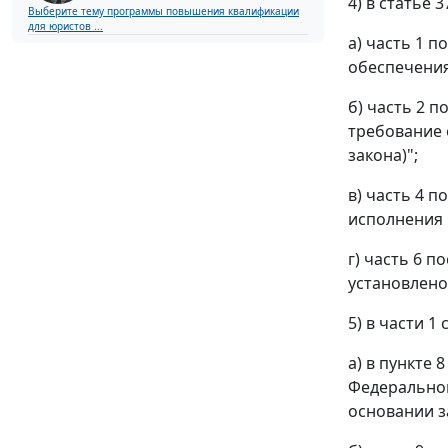
4) в статье 3
Выберите тему программы повышения квалификации
для юристов ...
а) часть 1 
обеспечения
б) часть 2 
требование 
закона)";
в) часть 4 
исполнения 
г) часть 6 
установлено
5) в части 1 
а) в пункте 
Федеральног
основании з