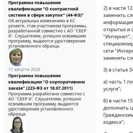
Программа повышения
2) в части 
квалификации "О контрактной
заменить сл
системе в сфере закупок" (44-ФЗ)"
Об актуальных изменениях в КС
информация 
узнаете, став участником программы,
открытых и 
разработанной совместно с АО ''СБЕР
А". Слушателям, успешно освоившим
"Интернет",
программу, выдаются удостоверения
специализир
установленного образца.
сети "Интер
заменить сл
3) в статье 3
11 августа 2026
Программа повышения
а) часть 1 п
квалификации "О корпоративном
заказе" (223-ФЗ от 18.07.2011)
услуги";
Программа разработана совместно с
АО ''СБЕР А". Слушателям, успешно
б) в части 1
освоившим программу, выдаются
дополнить ц
удостоверения установленного
образца.
Гражданским
кодекса";