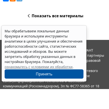
Показать все материалы
Мы обрабатываем локальные данные
браузера и используем инструменты
аналитики в целях улучшения и обеспечения
работоспособности сайта, статистических
© ООО "НПП "ГАРАНТ-СЕРВИС", 2026. Система ГАРАНТ
исследований и обзоров. Вы можете
выпускается с 1990 года. Компания "Гарант" и ее партнеры
запретить обработку указанных данных в
являются участниками Российской ассоциации правовой
настройках браузера. Пожалуйста,
информации ГАРАНТ.
ознакомьтесь с условиями их обработки
.
Портал ГАРАНТ.РУ зарегистрирован в качестве сетевого
Принять
издания Федеральной службой по надзору в сфере
связи,информационных технологий и массовых
коммуникаций (Роскомнадзором), Эл № ФС77-58365 от 18
июня 2014 года.
16+
Контакты
8-800-200-88-88