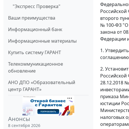
Федеральног
"Экспресс Проверка"
Российской 
Ваши преимущества
второго пун
№ 100-ФЗ "О
Информационный банк
закона от 0
Федерации и
Информационные материалы
1. Утвердит
Купить систему ГАРАНТ
соглашению 
Телекоммуникационное
2. Установи
обновление
Российской 
АНО ДПО «Образовательный
28.12.2018 
центр ГАРАНТ»
инвесторами
приказа Мин
юстиции Рос
Министерств
налоговых о
Анонсы
операторами
8 сентября 2026