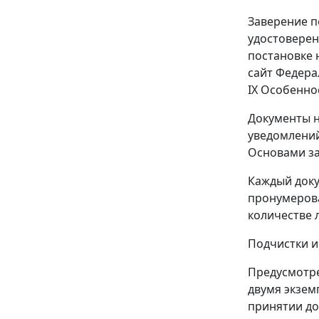
Заверение п
удостоверен
постановке 
сайт Федера
IX Особенно
Документы н
уведомлений
Основами за
Каждый доку
пронумерова
количестве 
Подчистки и
Предусмотре
двумя экзем
принятии до