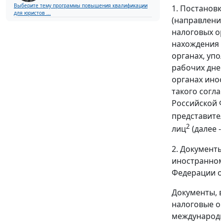
Выберите тему программы повышения квалификации
1. Постанов
для юристов ...
(направлени
налоговых о
нахождения 
органах, уп
рабочих дне
органах ино
такого согл
Российской 
представите
2
лиц
(далее 
2. Документ
иностранном
Федерации о 
Документы, 
налоговые о
международ