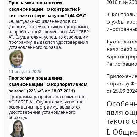
2018 г. № 2
Программа повышения
квалификации "О контрактной
3. Контроль
системе в сфере закупок" (44-ФЗ)"
службы, коо
Об актуальных изменениях в КС
узнаете, став участником программы,
иностранных
разработанной совместно с АО ''СБЕР
А". Слушателям, успешно освоившим
Руководите
программу, выдаются удостоверения
установленного образца.
налоговой 
Зарегистрир
Регистраци
11 августа 2026
Приложени
Программа повышения
к приказу Ф
квалификации "О корпоративном
от 25.09.202
заказе" (223-ФЗ от 18.07.2011)
Программа разработана совместно с
Особенн
АО ''СБЕР А". Слушателям, успешно
освоившим программу, выдаются
являющи
удостоверения установленного
образца.
такого 
I. Общи