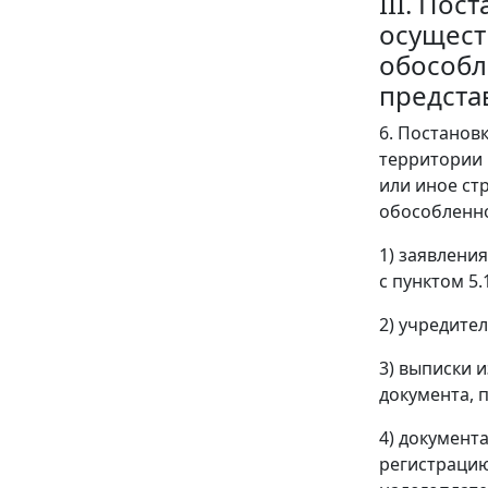
III. Пос
осущест
обособл
предста
6. Постанов
территории 
или иное ст
обособленно
1) заявлени
с пунктом 5.
2) учредите
3) выписки 
документа, 
4) документ
регистрацию