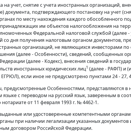
ка на учет, снятие с учета иностранных организаций, вн
е) документа, подтверждающего постановку на учет (сня
рганах по месту нахождения каждого обособленного по
принадлежащих им объектов налогообложения на терр
олномоченных Федеральной налоговой службой (далее -
й со дня получения налоговым органом документов, пр
странных организаций, не являющихся инвесторами по
ашения (далее - Особенности), сведений, сообщенных ор
Федерации (далее - Кодекс), внесения сведений в госуд
1
льств иностранных юридических лиц
(далее - РАФП) и
- ЕГРЮЛ), если иное не предусмотрено пунктами 24 - 27, 48
ы, предусмотренные Особенностями, представляются в н
 языке с переводом на русский язык, заверенным в соо
нотариате от 11 февраля 1993 г. № 4462-1.
выданные или удостоверенные компетентными органами
рганы при наличии легализации указанных документов и
ным договором Российской Федерации.