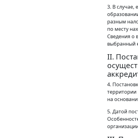
3. В случае
образовании
разным нало
по месту на
Сведения о 
выбранный е
II. Пос
осущест
аккреди
4. Постанов
территории 
на основани
5. Датой по
Особенносте
организации