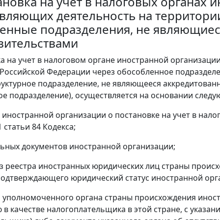
тановка на учет в налоговых органах
вляющих деятельность на территори
енные подразделения, не являющие
вительствами
ка на учет в налоговом органе иностранной организаци
Российской Федерации через обособленное подразделени
руктурное подразделение, не являющееся аккредитован
е подразделение), осуществляется на основании следу
я иностранной организации о постановке на учет в нало
1 статьи 84 Кодекса;
льных документов иностранной организации;
из реестра иностранных юридических лиц страны проис
подтверждающего юридический статус иностранной орг
а уполномоченного органа страны происхождения инос
 в качестве налогоплательщика в этой стране, с указан