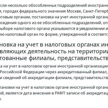
, если несколько обособленных подразделений иностра
, городах федерального значения Москве, Санкт-Петер
говым органам, постановка на учет иностранной орган
хождения одного из ее обособленных подразделений, о
выборе налогового органа указываются в уведомлении 
ю налоговый орган по форме, утвержденной в соответств
тановка на учет в налоговых органах 
вляющих деятельность на территори
тованные филиалы, представительст
ка на учет в налоговом органе иностранной организаци
Российской Федерации через аккредитованный филиал, 
и сведений об аккредитации филиала, представительст
становки на учет в налоговом органе иностранной орга
й, является дата внесения в РАФП записи об аккредита
.