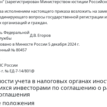
93н" (зарегистрирован Министерством юстиции Российск
 за исполнением настоящего приказа возложить на зам
рдинирующего вопросы государственной регистрации и у
 организаций и граждан.
ль Федеральной
Д.В. Егоров
службы
овано в Минюсте России 5 декабря 2024 г.
онный № 80457
е
НС России
4 г. № ЕД-7-14/801@
ости учета в налоговых органах инос
хся инвесторами по соглашению о р
соглашения
е положения