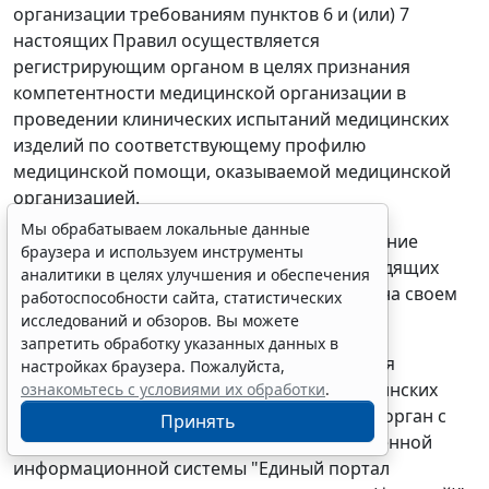
организации требованиям пунктов 6 и (или) 7
настоящих Правил осуществляется
регистрирующим органом в целях признания
компетентности медицинской организации в
проведении клинических испытаний медицинских
изделий по соответствующему профилю
медицинской помощи, оказываемой медицинской
организацией.
Мы обрабатываем локальные данные
Регистрирующий орган осуществляет ведение
браузера и используем инструменты
перечня медицинских организаций, проводящих
аналитики в целях улучшения и обеспечения
клинические испытания, и размещает его на своем
работоспособности сайта, статистических
официальном сайте в сети "Интернет".
исследований и обзоров. Вы можете
запретить обработку указанных данных в
9. Медицинская организация, планирующая
настройках браузера. Пожалуйста,
проводить клинические испытания медицинских
ознакомьтесь с условиями их обработки
.
изделий, представляет в регистрирующий орган с
Принять
использованием федеральной государственной
информационной системы "Единый портал