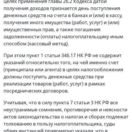
целях применения
главы 26.2
Кодекса датой
получения доходов признается день поступления
денежных средств на счета в банках и (или) в кассу,
получения иного имущества (работ, услуг) и (или)
имущественных прав, а также погашения
задолженности (оплаты) налогоплательщику иным
способом (кассовый метод).
При этом
пункт 1 статьи 346.17
НК РФ не содержит
указаний относительно того, на чей именно счет
(принципала или агента) в целях налогообложения
должны поступить денежные средства при
реализации товаров (работ, услуг) в рамках
посреднических договоров.
Учитывая, что в силу
пункта 7 статьи 3
НК РФ все
неустранимые сомнения, противоречия и неясности
актов законодательства о налогах и сборах подлежат
толкованию в пользу налогоплательщика, суды
обеих инстанций правомерно указали, что в