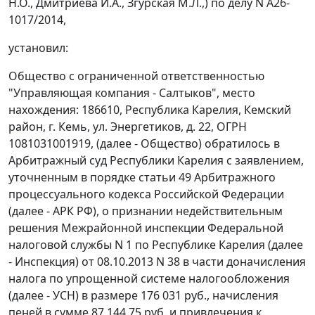
Н.О., Дмитриева И.А., Згурская М.Л.,) по делу N А26-
1017/2014,
установил:
Общество с ограниченной ответственностью
"Управляющая компания - Салтыков", место
нахождения: 186610, Республика Карелия, Кемский
район, г. Кемь, ул. Энергетиков, д. 22, ОГРН
1081031001919, (далее - Общество) обратилось в
Арбитражный суд Республики Карелия с заявлением,
уточненным в порядке
статьи 49
Арбитражного
процессуального кодекса Российской Федерации
(далее - АРК РФ), о признании недействительным
решения Межрайонной инспекции Федеральной
налоговой службы N 1 по Республике Карелия (далее
- Инспекция) от 08.10.2013 N 38 в части доначисления
налога по упрощенной системе налогообложения
(далее - УСН) в размере 176 031 руб., начисления
пеней в сумме 87 144,75 руб. и привлечения к