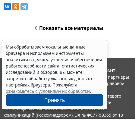
Показать все материалы
Мы обрабатываем локальные данные
браузера и используем инструменты
аналитики в целях улучшения и обеспечения
работоспособности сайта, статистических
© ООО "НПП "ГАРАНТ-СЕРВИС", 2026. Система ГАРАНТ
исследований и обзоров. Вы можете
выпускается с 1990 года. Компания "Гарант" и ее партнеры
запретить обработку указанных данных в
являются участниками Российской ассоциации правовой
настройках браузера. Пожалуйста,
информации ГАРАНТ.
ознакомьтесь с условиями их обработки
.
Портал ГАРАНТ.РУ зарегистрирован в качестве сетевого
Принять
издания Федеральной службой по надзору в сфере
связи,информационных технологий и массовых
коммуникаций (Роскомнадзором), Эл № ФС77-58365 от 18
июня 2014 года.
16+