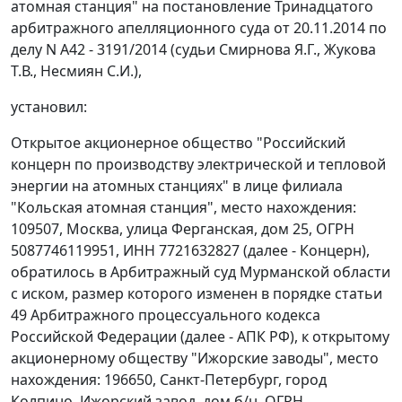
атомная станция" на постановление Тринадцатого
арбитражного апелляционного суда от 20.11.2014 по
делу N А42 - 3191/2014 (судьи Смирнова Я.Г., Жукова
Т.В., Несмиян С.И.),
установил:
Открытое акционерное общество "Российский
концерн по производству электрической и тепловой
энергии на атомных станциях" в лице филиала
"Кольская атомная станция", место нахождения:
109507, Москва, улица Ферганская, дом 25, ОГРН
5087746119951, ИНН 7721632827 (далее - Концерн),
обратилось в Арбитражный суд Мурманской области
с иском, размер которого изменен в порядке статьи
49 Арбитражного процессуального кодекса
Российской Федерации (далее - АПК РФ), к открытому
акционерному обществу "Ижорские заводы", место
нахождения: 196650, Санкт-Петербург, город
Колпино, Ижорский завод, дом б/н, ОГРН