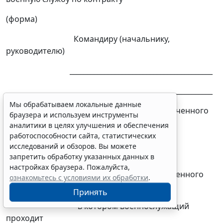
(форма)
Командиру (начальнику,
руководителю)
_________________________________________
_________________________________________
Мы обрабатываем локальные данные
(наименование уполномоченного
браузера и используем инструменты
органа
аналитики в целях улучшения и обеспечения
работоспособности сайта, статистических
федерального органа
исследований и обзоров. Вы можете
исполнительной власти
запретить обработку указанных данных в
настройках браузера. Пожалуйста,
(федерального государственного
ознакомьтесь с условиями их обработки
.
органа),
Принять
в котором военнослужащий
проходит