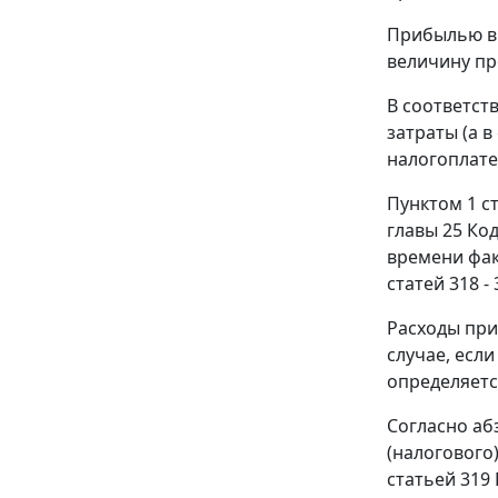
Прибылью в
величину пр
В соответст
затраты (а 
налогоплат
Пунктом 1 с
главы 25
Код
времени фак
статей 318 - 
Расходы при
случае, есл
определяетс
Согласно
аб
(налогового
статьей 319