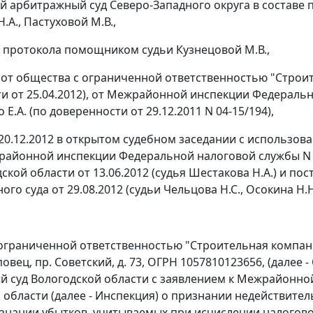
 арбитражный суд Северо-Западного округа в составе п
А., Пастуховой М.В.,
 протокола помощником судьи Кузнецовой М.В.,
 от общества с ограниченной ответственностью "Строит
и от 25.04.2012), от Межрайонной инспекции Федеральн
Е.А. (по доверенности от 29.12.2011 N 04-15/194),
20.12.2012 в открытом судебном заседании с использо
айонной инспекции Федеральной налоговой службы N 
ской области от 13.06.2012 (судья Шестакова Н.А.) и
пос
го суда от 29.08.2012 (судьи Чельцова Н.С., Осокина Н.Н
ограниченной ответственностью "Строительная компания
еповец, пр. Советский, д. 73, ОГРН 1057810123656, (дале
 суд Вологодской области с заявлением к Межрайонно
 области (далее - Инспекция) о признании недействитель
изнании убытков, учитываемых при исчислении налогово