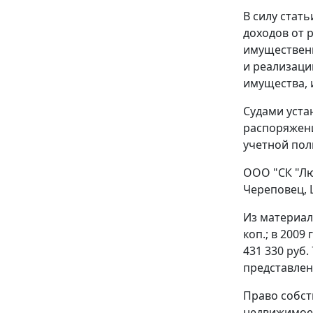
В силу
стать
доходов от 
имущественн
и реализаци
имущества, 
Судами уста
распоряжения
учетной пол
ООО "СК "Лю
Череповец, 
Из материало
коп.; в 2009
431 330 руб
представлен
Право собст
недвижимое и