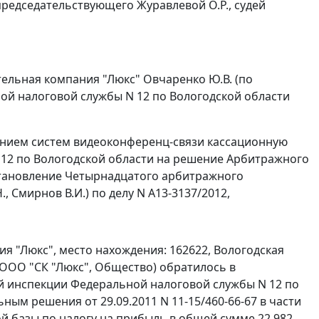
редседательствующего Журавлевой О.Р., судей
ельная компания "Люкс" Овчаренко Ю.В. (по
ой налоговой службы N 12 по Вологодской области
ванием систем видеоконференц-связи кассационную
12 по Вологодской области на
решение
Арбитражного
тановление
Четырнадцатого арбитражного
., Смирнов В.И.) по делу N А13-3137/2012,
 "Люкс", место нахождения: 162622, Вологодская
е - ООО "СК "Люкс", Общество) обратилось в
й инспекции Федеральной налоговой службы N 12 по
ным решения от 29.09.2011 N 11-15/460-66-67 в части
й базы по налогу на прибыль в общей сумме 22 982