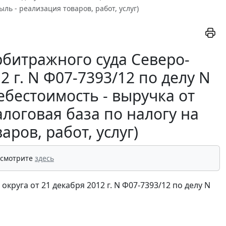
ль - реализация товаров, работ, услуг)
битражного суда Северо-
2 г. N Ф07-7393/12 по делу N
ебестоимость - выручка от
логовая база по налогу на
ров, работ, услуг)
 смотрите
здесь
руга от 21 декабря 2012 г. N Ф07-7393/12 по делу N