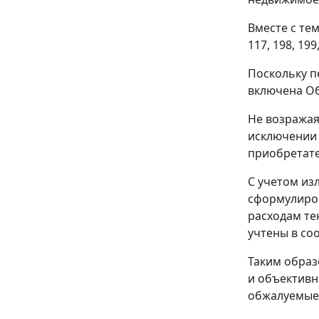
Вместе с тем
117, 198, 199
Поскольку п
включена Об
Не возражая
исключении 
приобретате
С учетом из
сформулиро
расходам те
учтены в со
Таким образ
и объективн
обжалуемые 