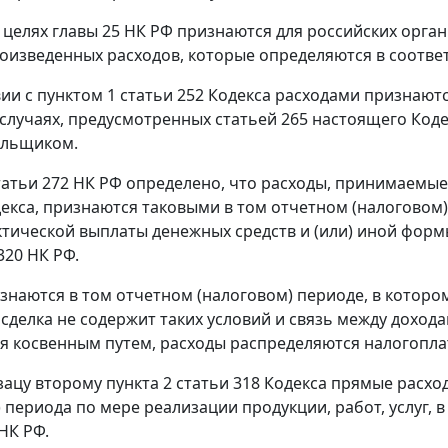
 целях
главы 25
НК РФ признаются для российских орга
оизведенных расходов, которые определяются в соответ
вии с
пунктом 1 статьи 252
Кодекса расходами признают
в случаях, предусмотренных
статьей 265
настоящего Кодек
ельщиком.
татьи 272
НК РФ определено, что расходы, принимаемые
екса, признаются таковыми в том отчетном (налоговом) 
тической выплаты денежных средств и (или) иной форм
320
НК РФ.
знаются в том отчетном (налоговом) периоде, в котором
и сделка не содержит таких условий и связь между дохо
я косвенным путем, расходы распределяются налогопл
зацу второму пункта 2 статьи 318
Кодекса прямые расход
) периода по мере реализации продукции, работ, услуг, 
НК РФ.