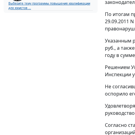
законодател
Выберите тему программы повышения квалификации
для юристов ...
По итогам п
29.09.2011 
правонаруш
Указанным р
руб., а так
году в сумме 
Решением Уп
Инспекции у
Не согласив
оспорило ег
Удовлетворя
руководств
Согласно
ст
организаций