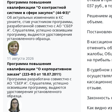
Программа повышения
037 руб., в т
квалификации "О контрактной
системе в сфере закупок" (44-ФЗ)"
Решением ар
Об актуальных изменениях в КС
объеме.
узнаете, став участником программы,
разработанной совместно с АО ''СБЕР
А". Слушателям, успешно освоившим
Постановле
программу, выдаются удостоверения
установленного образца.
В кассацион
отменить об
жалобы, Общ
11 августа 2026
на прибыль 
Программа повышения
квалификации "О корпоративном
В судебном 
заказе" (223-ФЗ от 18.07.2011)
осуществлял
Программа разработана совместно с
кассационно
АО ''СБЕР А". Слушателям, успешно
отзыве.
освоившим программу, выдаются
удостоверения установленного
образца.
Законность 
Как видно и