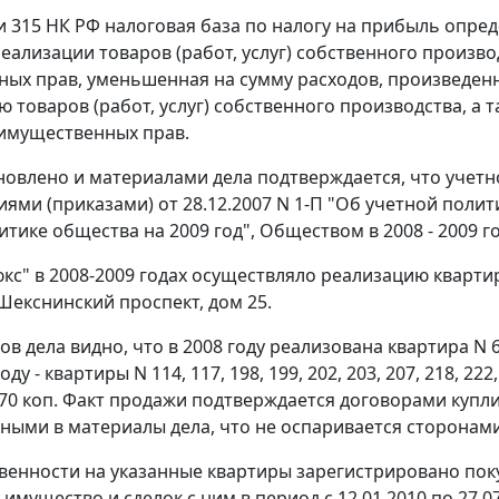
и 315
НК РФ налоговая база по налогу на прибыль опреде
реализации товаров (работ, услуг) собственного произво
ых прав, уменьшенная на сумму расходов, произведенн
ю товаров (работ, услуг) собственного производства, а
имущественных прав.
новлено и материалами дела подтверждается, что учет
ми (приказами) от 28.12.2007 N 1-П "Об учетной политик
итике общества на 2009 год", Обществом в 2008 - 2009 
кс" в 2008-2009 годах осуществляло реализацию кварти
Шекснинский проспект, дом 25.
в дела видно, что в 2008 году реализована квартира N 6
 году - квартиры N 114, 117, 198, 199, 202, 203, 207, 218,
. 70 коп. Факт продажи подтверждается договорами купл
ными в материалы дела, что не оспаривается сторонами
венности на указанные квартиры зарегистрировано пок
мущество и сделок с ним в период с 12.01.2010 по 27.07