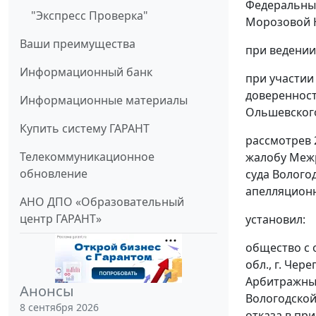
Федеральный
"Экспресс Проверка"
Морозовой Н.
Ваши преимущества
при ведении
Информационный банк
при участии
доверенност
Информационные материалы
Ольшевского 
Купить систему ГАРАНТ
рассмотрев 
Телекоммуникационное
жалобу Межр
обновление
суда Вологод
апелляционно
АНО ДПО «Образовательный
центр ГАРАНТ»
установил:
общество с 
обл., г. Чер
Арбитражный
Анонсы
Вологодской
8 сентября 2026
отказа в пр