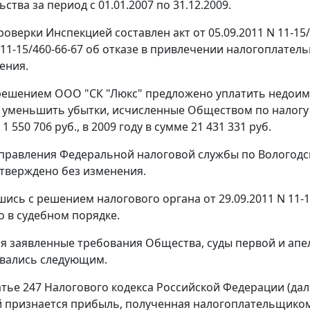
ьства
за период с 01.01.2007 по 31.12.2009.
роверки Инспекцией составлен акт от 05.09.2011 N 11-1
N 11-15/460-66-67 об отказе в привлечении налогоплате
ения.
ешением ООО "СК "Люкс" предложено уплатить недоимку
же уменьшить убытки, исчисленные Обществом по налогу н
1 550 706 руб., в 2009 году в сумме 21 431 331 руб.
равления Федеральной налоговой службы по Вологодско
тверждено без изменения.
шись с решением налогового органа от 29.09.2011 N 11-
о в судебном порядке.
я заявленные требования Общества, суды первой и ап
овались следующим.
атье 247
Налогового кодекса Российской Федерации (дал
 признается прибыль, полученная налогоплательщико