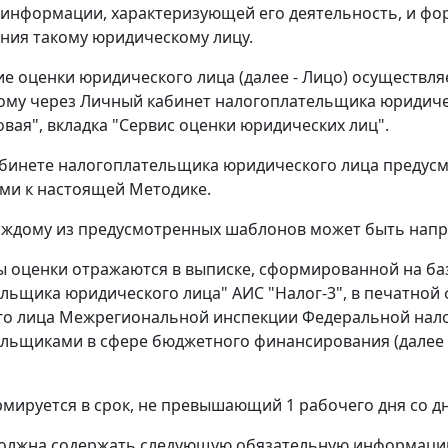
 информации, характеризующей его деятельность, и фо
ния такому юридическому лицу.
ие оценки юридического лица (далее - Лицо) осуществля
му через Личный кабинет налогоплательщика юридическ
овая", вкладка "Сервис оценки юридических лиц".
бинете налогоплательщика юридического лица предусм
ми к настоящей Методике.
аждому из предусмотренных шаблонов может быть направ
ты оценки отражаются в выписке, сформированной на ба
льщика юридического лица" АИС "Налог-3", в печатной
о лица Межрегиональной инспекции Федеральной налог
льщиками в сфере бюджетного финансирования (далее 
мируется в срок, не превышающий 1 рабочего дня со дн
должна содержать следующую обязательную информаци