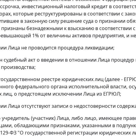
ассрочка, инвестиционный налоговый кредит в соответс
борах, которые реструктурированы в соответствии с за
упившее в законную силу решение суда о признании обя
 признаны безнадежными к взысканию в соответствии с
превышающей 1% от величины активов предприятия, и не 
нии Лица не проводится процедура ликвидации;
ен судебный акт о введении в отношении Лица процедур
 производства;
 государственном реестре юридических лиц (далее - ЕГР
ного федерального органа исполнительной власти, о
 лиц, о предстоящем исключении Лица из ЕГРЮЛ;
нии Лица отсутствуют записи о недостоверности содерж
о учредитель (участник) Лица, либо лицо, имеющее прав
цами, обладающими признаками, указанными в подпункте
N 129-ФЗ "О государственной регистрации юридических 