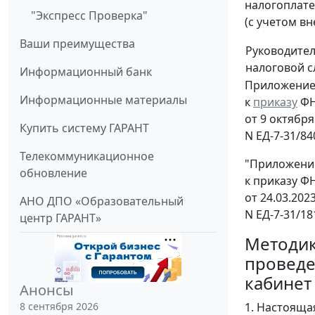
налогоплате
"Экспресс Проверка"
(с учетом в
Ваши преимущества
Руководите
налоговой 
Информационный банк
Приложени
Информационные материалы
к
приказу
ФН
от 9 октября 
Купить систему ГАРАНТ
N ЕД-7-31/8
Телекоммуникационное
"Приложени
обновление
к приказу Ф
от 24.03.202
АНО ДПО «Образовательный
N ЕД-7-31/1
центр ГАРАНТ»
Методи
проведе
кабинет
Анонсы
8 сентября 2026
1. Настояща