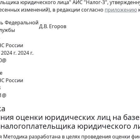
льщика юридического лица" АИС "Налог-3", утвержденну
несенных изменений), в редакции согласно
приложению
к
ль Федеральной
Д.В. Егоров
службы
е
С России
2024 г. 2024 г.
40@
е
НС России
3
81@
ка
ния оценки юридических лиц на базе
 налогоплательщика юридического ли
я Методика разработана в целях проведения оценки фи