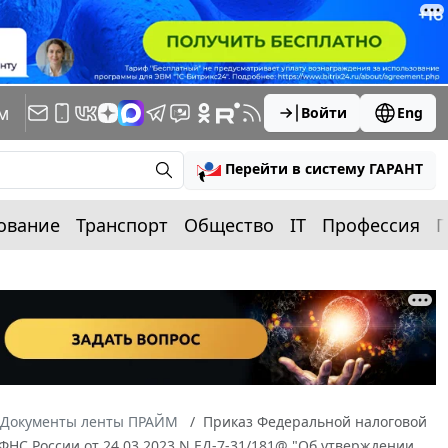
м
Войти
Eng
Перейти в систему ГАРАНТ
ование
Транспорт
Общество
IT
Профессия
П
Документы ленты ПРАЙМ
Приказ Федеральной налоговой
 ФНС России от 24.03.2023 N ЕД-7-31/181@ "Об утверждении