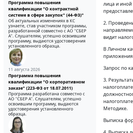
Программа повышения
лица и иной
квалификации "О контрактной
предоставле
системе в сфере закупок" (44-ФЗ)"
Об актуальных изменениях в КС
2. Проведен
узнаете, став участником программы,
направляемо
разработанной совместно с АО ''СБЕР
А". Слушателям, успешно освоившим
видит налог
программу, выдаются удостоверения
установленного образца.
В Личном ка
приложения
Запрос по к
11 августа 2026
Программа повышения
3. Результа
квалификации "О корпоративном
налогоплате
заказе" (223-ФЗ от 18.07.2011)
Программа разработана совместно с
должностног
АО ''СБЕР А". Слушателям, успешно
налогоплате
освоившим программу, выдаются
Методике.
удостоверения установленного
образца.
Выписка фор
4. Выписка 