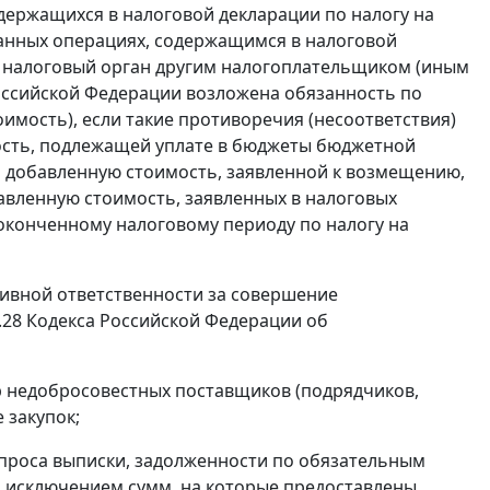
держащихся в налоговой декларации по налогу на
занных операциях, содержащимся в налоговой
в налоговый орган другим налогоплательщиком (иным
 Российской Федерации возложена обязанность по
имость), если такие противоречия (несоответствия)
ость, подлежащей уплате в бюджеты бюджетной
а добавленную стоимость, заявленной к возмещению,
авленную стоимость, заявленных в налоговых
оконченному налоговому периоду по налогу на
тивной ответственности за совершение
28 Кодекса Российской Федерации об
тр недобросовестных поставщиков (подрядчиков,
 закупок;
запроса выписки, задолженности по обязательным
 исключением сумм, на которые предоставлены