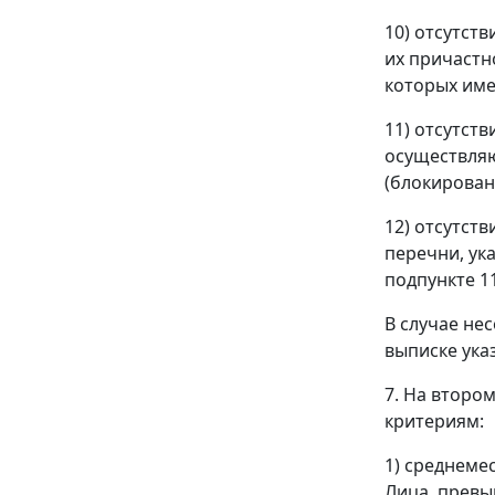
10) отсутст
их причастн
которых име
11) отсутст
осуществля
(блокирован
12) отсутст
перечни, ук
подпункте 1
В случае не
выписке ука
7. На второ
критериям:
1) среднеме
Лица, превы