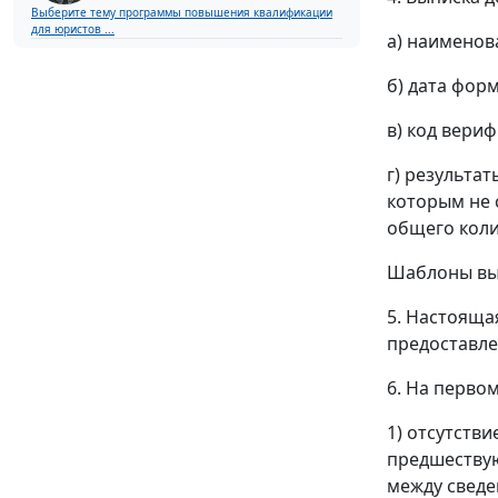
Выберите тему программы повышения квалификации
для юристов ...
а) наименов
б) дата фор
в) код вери
г) результат
которым не 
общего коли
Шаблоны вып
5. Настояща
предоставле
6. На перво
1) отсутств
предшествую
между сведе