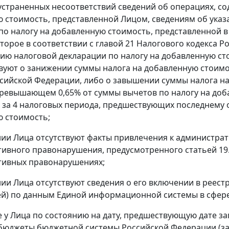
устраненных несоответствий сведений об операциях, со
 стоимость, представленной Лицом, сведениям об ука
по налогу на добавленную стоимость, представленной 
оторое в соответствии с главой 21 Налогового кодекса
ию налоговой декларации по налогу на добавленную сто
вуют о занижении суммы налога на добавленную стоим
сийской Федерации, либо о завышении суммы налога н
превышающем 0,65% от суммы вычетов по налогу на доб
 за 4 налоговых периода, предшествующих последнему 
 стоимость;
нии Лица отсутствуют факты привлечения к администра
ивного правонарушения, предусмотренного статьей 19.
тивных правонарушениях;
нии Лица отсутствуют сведения о его включении в реес
й) по данным Единой информационной системы в сфере
ие у Лица по состоянию на дату, предшествующую дате 
бюджеты бюджетной системы Российской Федерации (за