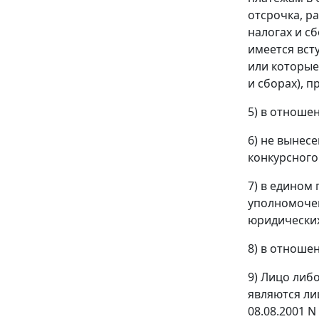
отсрочка, р
налогах и с
имеется вст
или которые
и сборах), 
5) в отноше
6) не вынес
конкурсного
7) в едином
уполномочен
юридических
8) в отноше
9) Лицо либ
являются ли
08.08.2001 