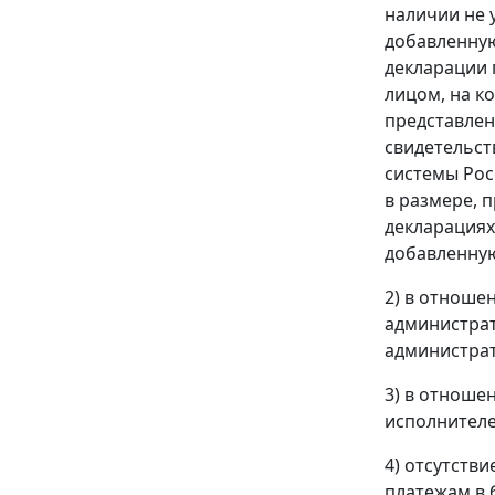
наличии не 
добавленную
декларации 
лицом, на к
представлен
свидетельст
системы Рос
в размере, 
декларациях
добавленную
2) в отноше
администрат
администра
3) в отноше
исполнителе
4) отсутств
платежам в 