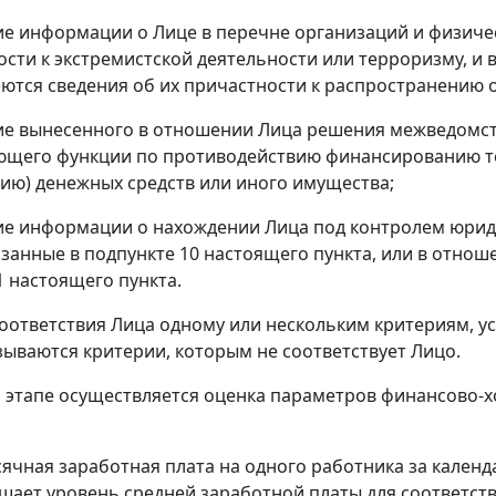
вие информации о Лице в перечне организаций и физиче
ости к экстремистской деятельности или терроризму, и 
ются сведения об их причастности к распространению 
вие вынесенного в отношении Лица решения межведомс
ющего функции по противодействию финансированию т
ию) денежных средств или иного имущества;
вие информации о нахождении Лица под контролем юрид
азанные в подпункте 10 настоящего пункта, или в отнош
1 настоящего пункта.
соответствия Лица одному или нескольким критериям,
зываются критерии, которым не соответствует Лицо.
м этапе осуществляется оценка параметров финансово-
сячная заработная плата на одного работника за кален
шает уровень средней заработной платы для соответст