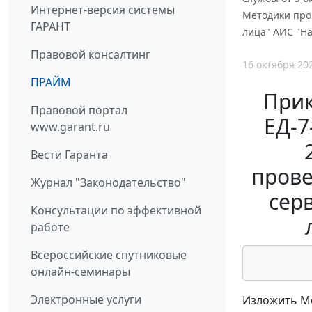
Интернет-версия системы
Методики про
ГАРАНТ
лица" АИС "На
Правовой консалтинг
16 октября 20
ПРАЙМ
Прик
Правовой портал
ЕД-7
www.garant.ru
Вести Гаранта
прове
Журнал "Законодательство"
сер
Консультации по эффективной
работе
Всероссийские спутниковые
онлайн-семинары
Электронные услуги
Изложить Ме