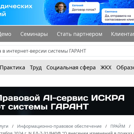
Демо
Семинары
Стать партнером
Клиента
Практика
Труд
Социальная сфера
ЖКХ
Образ
луги
Информационно-правовое обеспечение
ПРАЙМ
ктября 2024 г. N ЕД-7-31/840@ “О внесении изменений в приказ