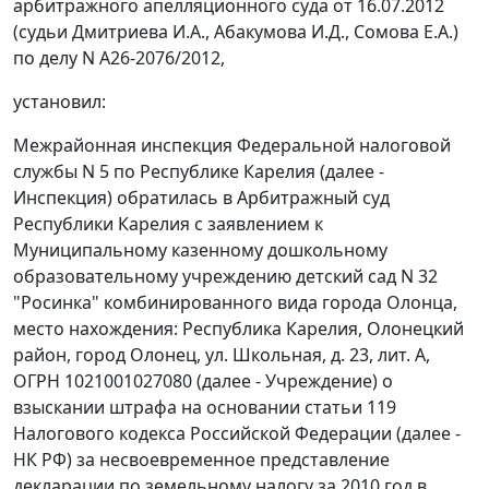
арбитражного апелляционного суда от 16.07.2012
(судьи Дмитриева И.А., Абакумова И.Д., Сомова Е.А.)
по делу N А26-2076/2012,
установил:
Межрайонная инспекция Федеральной налоговой
службы N 5 по Республике Карелия (далее -
Инспекция) обратилась в Арбитражный суд
Республики Карелия с заявлением к
Муниципальному казенному дошкольному
образовательному учреждению детский сад N 32
"Росинка" комбинированного вида города Олонца,
место нахождения: Республика Карелия, Олонецкий
район, город Олонец, ул. Школьная, д. 23, лит. А,
ОГРН 1021001027080 (далее - Учреждение) о
взыскании штрафа на основании
статьи 119
Налогового кодекса Российской Федерации (далее -
НК РФ) за несвоевременное представление
декларации по земельному налогу за 2010 год в