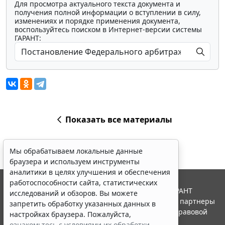
Для просмотра актуального текста документа и
получения полной информации о вступлении в силу,
изменениях и порядке применения документа,
воспользуйтесь поиском в Интернет-версии системы
ГАРАНТ:
Показать все материалы
Мы обрабатываем локальные данные
браузера и используем инструменты
аналитики в целях улучшения и обеспечения
работоспособности сайта, статистических
© ООО "НПП "ГАРАНТ-СЕРВИС", 2026. Система ГАРАНТ
исследований и обзоров. Вы можете
выпускается с 1990 года. Компания "Гарант" и ее партнеры
запретить обработку указанных данных в
являются участниками Российской ассоциации правовой
настройках браузера. Пожалуйста,
информации ГАРАНТ.
ознакомьтесь с условиями их обработки
.