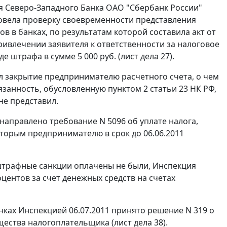
я Северо-Западного Банка ОАО "Сбербанк России"
 провела проверку своевременности представления
 в банках, по результатам которой составила акт от
 привлечении заявителя к ответственности за налоговое
е штрафа в сумме 5 000 руб. (лист дела 27).
ел закрытие предпринимателю расчетного счета, о чем
язанность, обусловленную
пунктом 2 статьи 23
НК РФ,
не представил.
 направлено требование N 5096 об уплате налога,
которым предпринимателю в срок до 06.06.2011
штрафные санкции оплачены не были, Инспекция
центов за счет денежных средств на счетах
анках Инспекцией 06.07.2011 принято решение N 319 о
щества налогоплательщика (лист дела 38).