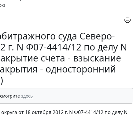
ок)
битражного суда Северо-
2 г. N Ф07-4414/12 по делу N
акрытие счета - взыскание
 закрытия - односторонний
)
 смотрите
здесь
руга от 18 октября 2012 г. N Ф07-4414/12 по делу N