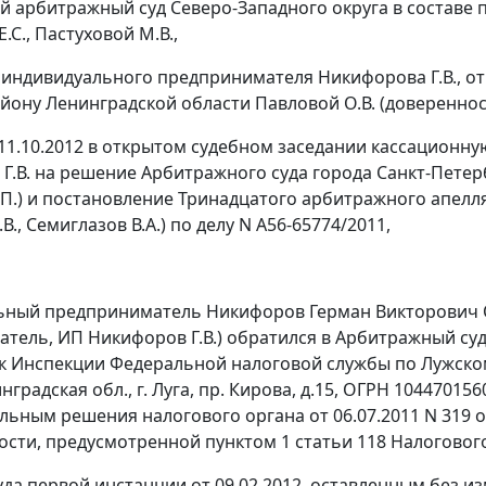
 арбитражный суд Северо-Западного округа в составе 
.С., Пастуховой М.В.,
 индивидуального предпринимателя Никифорова Г.В., о
йону Ленинградской области Павловой О.В. (доверенность
11.10.2012 в открытом судебном заседании кассационн
Г.В. на решение Арбитражного суда города Санкт-Петерб
П.) и
постановление
Тринадцатого арбитражного апелляци
В., Семиглазов В.А.) по делу N А56-65774/2011,
ный предприниматель Никифоров Герман Викторович О
тель, ИП Никифоров Г.В.) обратился в Арбитражный суд
к Инспекции Федеральной налоговой службы по Лужском
нградская обл., г. Луга, пр. Кирова, д.15, ОГРН 10447015
льным решения налогового органа от 06.07.2011 N 319
ости, предусмотренной
пунктом 1 статьи 118
Налогового
да первой инстанции от 09.02.2012, оставленным без 