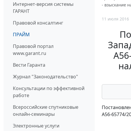
Интернет-версия системы
- взыскание н
ГАРАНТ
11 июля 2016
Правовой консалтинг
По
ПРАЙМ
Запад
Правовой портал
А56
www.garant.ru
на
Вести Гаранта
Журнал "Законодательство"
Консультации по эффективной
работе
Всероссийские спутниковые
Постановлен
онлайн-семинары
А56-65774/2
Электронные услуги