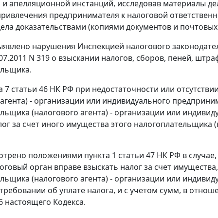
 и апелляционной инстанций, исследовав материалы де
ривлечения предпринимателя к налоговой ответственн
ела доказательствами (копиями документов и почтовых 
выявлено нарушения Инспекцией
налогового законодате
07.2011 N 319 о взыскании налогов, сборов, пеней, штр
ельщика.
а 7 статьи 46
НК РФ при недостаточности или отсутстви
 агента) - организации или индивидуального предприни
льщика (налогового агента) - организации или индивид
лог за счет иного имущества этого налогоплательщика (
мотрено положениями
пункта 1 статьи 47
НК РФ в случае
логовый орган вправе взыскать налог за счет имущества,
льщика (налогового агента) - организации или индивид
 требовании об уплате налога, и с учетом сумм, в отно
46 настоящего Кодекса.