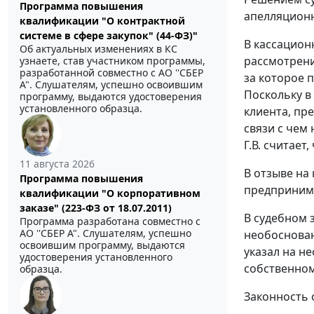
Программа повышения
апелляционн
квалификации "О контрактной
системе в сфере закупок" (44-ФЗ)"
В кассацион
Об актуальных изменениях в КС
рассмотрени
узнаете, став участником программы,
разработанной совместно с АО ''СБЕР
за которое 
А". Слушателям, успешно освоившим
Поскольку в
программу, выдаются удостоверения
установленного образца.
клиента, пр
связи с чем
Г.В. считает
11 августа 2026
В отзыве на
Программа повышения
предприним
квалификации "О корпоративном
заказе" (223-ФЗ от 18.07.2011)
В судебном 
Программа разработана совместно с
АО ''СБЕР А". Слушателям, успешно
необоснован
освоившим программу, выдаются
указал на н
удостоверения установленного
собственном
образца.
Законность 