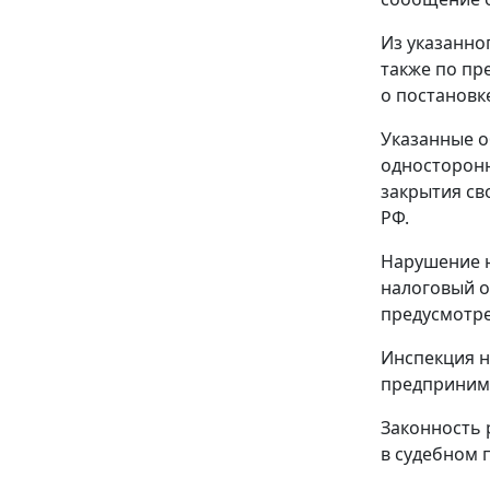
Из указанно
также по пр
о постановке
Указанные о
односторонн
закрытия св
РФ.
Нарушение 
налоговый о
предусмотр
Инспекция н
предпринима
Законность 
в судебном 