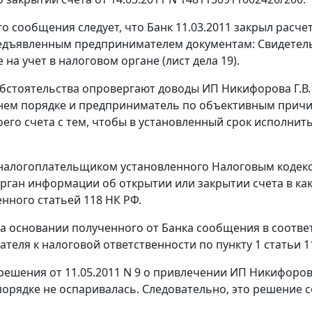
го сообщения следует, что Банк 11.03.2011 закрыл расче
едъявленным предпринимателем документам: Свидетельс
 на учет в налоговом органе (лист дела 19).
бстоятельства опровергают доводы ИП Никифорова Г.В. 
ем порядке и предприниматель по объективным причин
оего счета с тем, чтобы в установленный срок исполни
налогоплательщиком установленного
Налоговым кодек
рган информации об открытии или закрытии счета в ка
енного
статьей 118
НК РФ.
а основании полученного от Банка сообщения в соответ
теля к налоговой ответственности по
пункту 1 статьи 1
решения от 11.05.2011 N 9 о привлечении ИП Никифоров
порядке не оспаривалась. Следовательно, это решение с