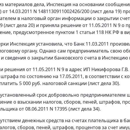
 из материалов дела, Инспекция на основании сообщени
к) от 14.03.2011 N 1481130911002426/200 (лист дела 19)
телем в налоговый орган информации о закрытии счетов
 9 (лист дела 20) и приняла решение от 11.05.2011 N 9 о
ение, предусмотренное
пунктом 1 статьи 118
НК РФ в вид
ерки Инспекция установила, что Банк 11.03.2011 произв
оговому органу. Однако сам предприниматель свою об
 и сведения о закрытии банковского счета в Инспекцию 
и решения от 11.05.2011 N 9 в адрес ИП Никифорова Г.В.
, штрафа по состоянию на 17.05.2011, в соответствии с 
латить 5 000 руб. налоговой санкции (лист дела 30).
 установленный срок добровольно предпринимателем 
ение о взыскании налогов, сборов, пеней, штрафов, про
ьщика от 08.06.2011 N 17395 (лист дела 34).
тсутствием денежных средств на счетах плательщика в б
алогов, сборов, пеней, штрафов, процентов за счет иму