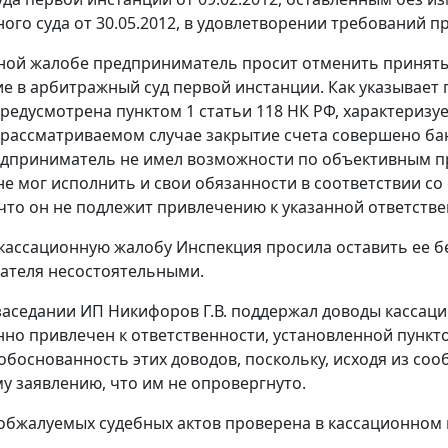
ого суда от 30.05.2012, в удовлетворении требований 
ной жалобе предприниматель просит отменить принятые
е в арбитражный суд первой инстанции. Как указывает
предусмотрена
пунктом 1 статьи 118
НК РФ, характеризу
 рассматриваемом случае закрытие счета совершено ба
едприниматель не имел возможности по объективным пр
 не мог исполнить и свои обязанности в соответствии со
, что он не подлежит привлечению к указанной ответстве
 кассационную жалобу Инспекция просила оставить ее б
ателя несостоятельными.
заседании ИП Никифоров Г.В. поддержал доводы кассаци
но привлечен к ответственности, установленной
пункто
еобоснованность этих доводов, поскольку, исходя из со
у заявлению, что им не опровергнуто.
обжалуемых судебных актов проверена в кассационном 