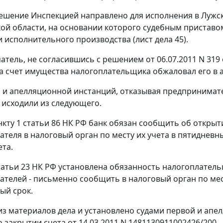
ешение Инспекцией направлено для исполнения в Лужс
ой области, на основании которого судебным приставо
 исполнительного производства (лист дела 45).
тель, не согласившись с решением от 06.07.2011 N 319 
а счет имущества налогоплательщика обжаловал его в 
 и апелляционной инстанций, отказывая предпринимат
исходили из следующего.
нкту 1 статьи 86
НК РФ банк обязан сообщить об открыти
теля в налоговый орган по месту их учета в пятидневн
ета.
татьи 23
НК РФ установлена обязанность налогоплатель
телей - письменно сообщить в налоговый орган по мест
ый срок.
 из материалов дела и установлено судами первой и ап
 закрытии счета от 14.03.2011 N 1481130911002426/200.