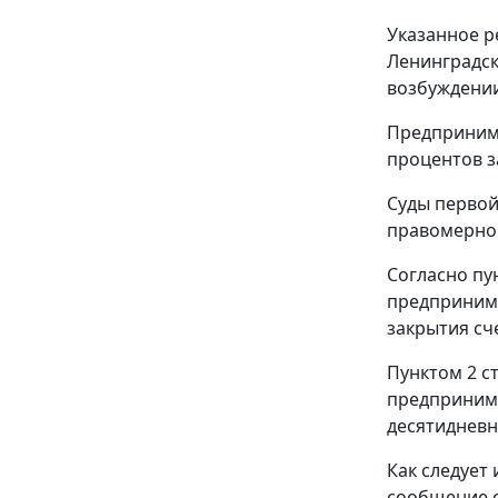
Указанное р
Ленинградск
возбуждении
Предпринима
процентов з
Суды первой
правомерно 
Согласно
пу
предпринима
закрытия сч
Пунктом 2 с
предпринима
десятидневн
Как следует
сообщение о