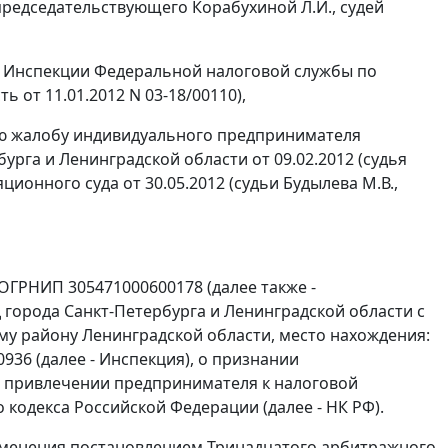
председательствующего Корабухиной Л.И., судей
т Инспекции Федеральной налоговой службы по
 от 11.01.2012 N 03-18/00110),
ую жалобу индивидуального предпринимателя
урга и Ленинградской области от 09.02.2012 (судья
онного суда от 30.05.2012 (судьи Будылева М.В.,
ГРНИП 305471000600178 (далее также -
 города Санкт-Петербурга и Ленинградской области с
у району Ленинградской области, место нахождения:
60936 (далее - Инспекция), о признании
 о привлечении предпринимателя к налоговой
 кодекса Российской Федерации (далее - НК РФ).
изменения
постановлением
Тринадцатого арбитражного