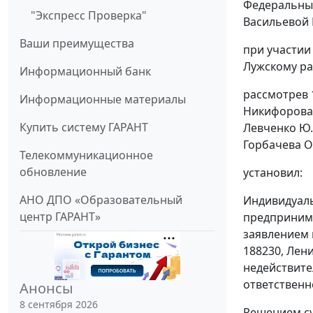
Федеральный
"Экспресс Проверка"
Васильевой Е
Ваши преимущества
при участии
Лужскому ра
Информационный банк
рассмотрев 
Информационные материалы
Никифорова 
Купить систему ГАРАНТ
Левченко Ю.
Горбачева О.
Телекоммуникационное
обновление
установил:
АНО ДПО «Образовательный
Индивидуаль
центр ГАРАНТ»
предпринима
заявлением 
188230, Лени
недействите
ответственн
Анонсы
8 сентября 2026
Решением су