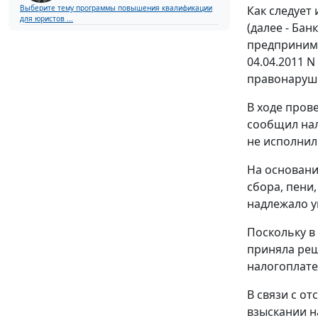
Как следует
Выберите тему программы повышения квалификации
для юристов ...
(далее - Бан
предпринима
04.04.2011 N
правонаруш
В ходе пров
сообщил нал
не исполнил
На основани
сбора, пени
надлежало уп
Поскольку в
приняла реш
налогоплател
В связи с о
взыскании н