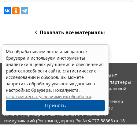
Показать все материалы
Мы обрабатываем локальные данные
браузера и используем инструменты
аналитики в целях улучшения и обеспечения
работоспособности сайта, статистических
© ООО "НПП "ГАРАНТ-СЕРВИС", 2026. Система ГАРАНТ
исследований и обзоров. Вы можете
выпускается с 1990 года. Компания "Гарант" и ее партнеры
запретить обработку указанных данных в
являются участниками Российской ассоциации правовой
настройках браузера. Пожалуйста,
информации ГАРАНТ.
ознакомьтесь с условиями их обработки
.
Портал ГАРАНТ.РУ зарегистрирован в качестве сетевого
Принять
издания Федеральной службой по надзору в сфере
связи,информационных технологий и массовых
коммуникаций (Роскомнадзором), Эл № ФС77-58365 от 18
июня 2014 года.