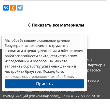
Показать все материалы
Мы обрабатываем локальные данные
браузера и используем инструменты
аналитики в целях улучшения и обеспечения
работоспособности сайта, статистических
© ООО "НПП "ГАРАНТ-СЕРВИС", 2026. Система ГАРАНТ
исследований и обзоров. Вы можете
выпускается с 1990 года. Компания "Гарант" и ее партнеры
запретить обработку указанных данных в
являются участниками Российской ассоциации правовой
настройках браузера. Пожалуйста,
информации ГАРАНТ.
ознакомьтесь с условиями их обработки
.
Портал ГАРАНТ.РУ зарегистрирован в качестве сетевого
Принять
издания Федеральной службой по надзору в сфере
связи,информационных технологий и массовых
коммуникаций (Роскомнадзором), Эл № ФС77-58365 от 18
июня 2014 года.
16+