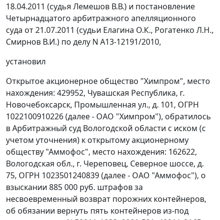
18.04.2011 (судья Лемешов В.В.) и
постановление
Четырнадцатого арбитражного апелляционного
суда от 21.07.2011 (судьи Елагина О.К., Рогатенко Л.Н.,
Смирнов В.И.) по делу N А13-12191/2010,
установил
Открытое акционерное общество "Химпром", место
нахождения: 429952, Чувашская Республика, г.
Новочебоксарск, Промышленная ул., д. 101, ОГРН
1022100910226 (далее - ОАО "Химпром"), обратилось
в Арбитражный суд Вологодской области с иском (с
учетом уточнения) к открытому акционерному
обществу "Аммофос", место нахождения: 162622,
Вологодская обл., г. Череповец, Северное шоссе, д.
75, ОГРН 1023501240839 (далее - ОАО "Аммофос"), о
взыскании 885 000 руб. штрафов за
несвоевременный возврат порожних контейнеров,
об обязании вернуть пять контейнеров из-под