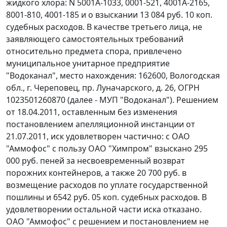
жидкого хлора: N 5001А-1033, 0001-521, 4001А-2165,
8001-810, 4001-185 и о взыскании 13 084 руб. 10 коп.
судебных расходов. В качестве третьего лица, не
заявляющего самостоятельных требований
относительно предмета спора, привлечено
муниципальное унитарное предприятие
"Водоканал", место нахождения: 162600, Вологодская
обл., г. Череповец, пр. Луначарского, д. 26, ОГРН
1023501260870 (далее - МУП "Водоканал"). Решением
от 18.04.2011, оставленным без изменения
постановлением
апелляционной инстанции от
21.07.2011, иск удовлетворен частично: с ОАО
"Аммофос" с пользу ОАО "Химпром" взыскано 295
000 руб. пеней за несвоевременный возврат
порожних контейнеров, а также 20 700 руб. в
возмещение расходов по уплате государственной
пошлины и 6542 руб. 05 коп. судебных расходов. В
удовлетворении остальной части иска отказано.
ОАО "Аммофос" с решением и постановлением не