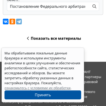
Показать все материалы
Мы обрабатываем локальные данные
браузера и используем инструменты
аналитики в целях улучшения и обеспечения
работоспособности сайта, статистических
© ООО "НПП "ГАРАНТ-СЕРВИС", 2026. Система ГАРАНТ
исследований и обзоров. Вы можете
выпускается с 1990 года. Компания "Гарант" и ее партнеры
запретить обработку указанных данных в
являются участниками Российской ассоциации правовой
настройках браузера. Пожалуйста,
информации ГАРАНТ.
ознакомьтесь с условиями их обработки
.
Портал ГАРАНТ.РУ зарегистрирован в качестве сетевого
Принять
издания Федеральной службой по надзору в сфере
связи,информационных технологий и массовых