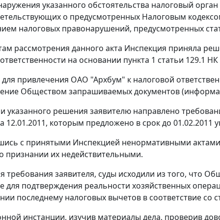
наружения указанного обстоятельства налоговый орган с
детельствующих о предусмотренных Налоговым кодекс
ением налоговых правонарушений, предусмотренных
ста
там рассмотрения данного акта Инспекция приняла решен
 ответственности на основании
пункта 1 статьи 129.1
НК 
для привлечения ОАО "Архбум" к налоговой ответствен
ление Обществом запрашиваемых документов (информа
и указанного решения заявителю направлено требование
 12.01.2011, которым предложено в срок до 01.02.2011 у
шись с принятыми Инспекцией ненормативными актами,
о признании их недействительными.
я требования заявителя, суды исходили из того, что О
 для подтверждения реальности хозяйственных операц
нии последнему налоговых вычетов в соответствие со
с
онной инстанции, изучив материалы дела, проверив до