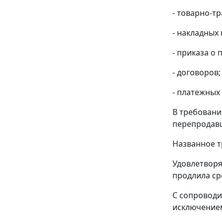
- товарно-т
- накладных 
- приказа о
- договоров;
- платежных
В требовани
перепродавц
Названное т
Удовлетворяя
продлила ср
С сопроводи
исключение