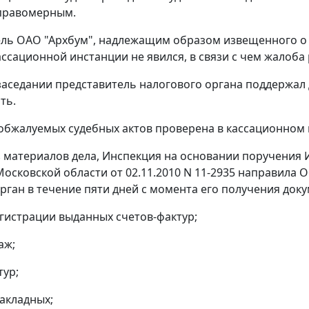
еправомерным.
ль ОАО "Архбум", надлежащим образом извещенного о в
ассационной инстанции не явился, в связи с чем жалоба 
заседании представитель налогового органа поддержал 
ть.
обжалуемых судебных актов проверена в кассационном 
з материалов дела, Инспекция на основании поручения
Московской области от 02.11.2010 N 11-2935 направила 
рган в течение пяти дней с момента его получения док
егистрации выданных
счетов-фактур
;
аж
;
тур
;
накладных;