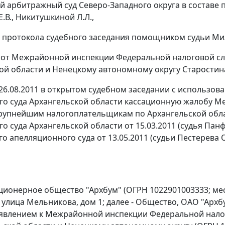
 арбитражный суд Северо-Западного округа в составе п
.В., Никитушкиной Л.Л.,
 протокола судебного заседания помощником судьи М
и от Межрайонной инспекции Федеральной налоговой с
ой области и Ненецкому автономному округу Старостина В
26.08.2011 в открытом судебном заседании с использо
о суда Архангельской области кассационную жалобу 
рупнейшим налогоплательщикам по Архангельской обла
о суда Архангельской области от 15.03.2011 (судья Пан
 апелляционного суда от 13.05.2011 (судьи Пестерева О.Ю
ционерное общество "Архбум" (ОГРН 1022901003333; мес
 улица Мельникова, дом 1; далее - Общество, ОАО "Арх
аявлением к Межрайонной инспекции Федеральной нал