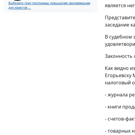
Выберите тему программы повышения квалификации
является н
для юристов ...
Представите
заседание к
В судебном 
удовлетвори
Законность 
Как видно и
Егорьевску 
налоговый о
- журнала р
-
книги прод
-
счетов-фак
- товарных 