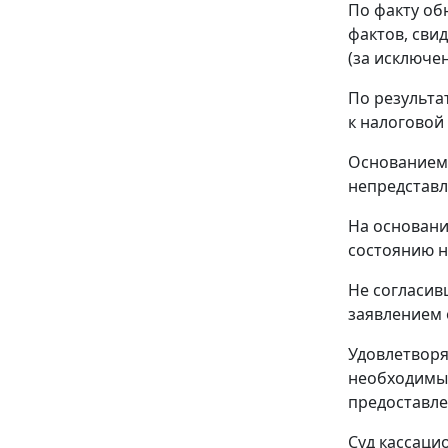
По факту об
фактов, сви
(за исключ
По результа
к налоговой
Основанием 
непредстав
На основани
состоянию на
Не согласив
заявлением 
Удовлетворя
необходимые
предоставле
Суд кассаци