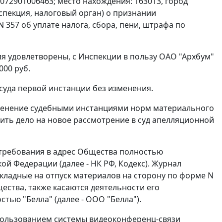
072901006463; место нахождения: 163013, город
нспекция, налоговый орган) о признании
 357 об уплате налога, сбора, пени, штрафа по
ля удовлетворены, с Инспекции в пользу ОАО "Архбум"
000 руб.
 суда первой инстанции без изменения.
именение судебными инстанциями норм материального
ить дело на новое рассмотрение в суд апелляционной
требования в адрес Общества полностью
ой Федерации (далее - НК РФ, Кодекс). Журнал
кладные на отпуск материалов на сторону по
форме N
ества, также касаются деятельности его
тью "Белла" (далее - ООО "Белла").
спользованием системы видеоконференц-связи