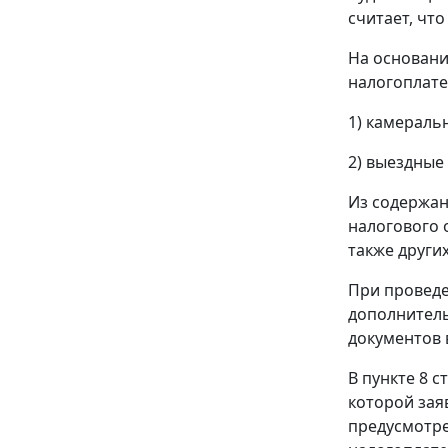
считает, чт
На основан
налогоплате
1) камераль
2) выездные
Из содержа
налогового 
также други
При проведе
дополнитель
документов 
В
пункте 8 с
которой зая
предусмотре