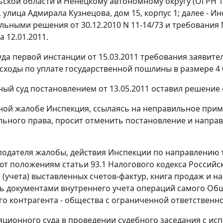
ьской области и Ненецкому автономному округу (ОГРН 1
 улица Адмирала Кузнецова, дом 15, корпус 1; далее - И
льными решения от 30.12.2010 N 11-14/73 и требования N
 12.01.2011.
да первой инстанции от 15.03.2011 требования заявите
сходы по уплате государственной пошлины в размере 4 
ный суд
постановлением
от 13.05.2011 оставил решение
ной жалобе Инспекция, ссылаясь на неправильное пр
льного права, просит отменить
постановление
и направ
одателя жалобы, действия Инспекции по направлению 
уют положениям
статьи 93.1
Налогового кодекса Российск
 (учета) выставленных
счетов-фактур
,
книга продаж
и на
сь документами внутреннего учета операций самого Общ
о контрагента - общества с ограниченной ответственнос
яционного суда в проведении судебного заседания с и