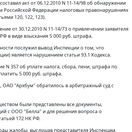
оставил акт от 06.12.2010 N 11-14/98 об обнаружении
ом Российской Федерации налоговых правонарушениях
тьями 120
,
122
,
123
).
ие от 30.12.2010 N 11-14/73 о привлечении заявителя
РФ в виде взыскания 5 000 руб. штрафа.
ности послужил вывод Инспекции о том, что
ции) является нарушением
статьи 93.1
Кодекса.
 N 357 об уплате налога, сбора, пени, штрафа по
платить 5 000 руб. штрафа.
 ОАО "Архбум" обратилось в арбитражный суд с
бществом были представлены все документы,
ий с ООО "Белла" и для решения вопроса о
татьей 172
НК РФ.
воды жалобы, выслушав представителя Инспекции,