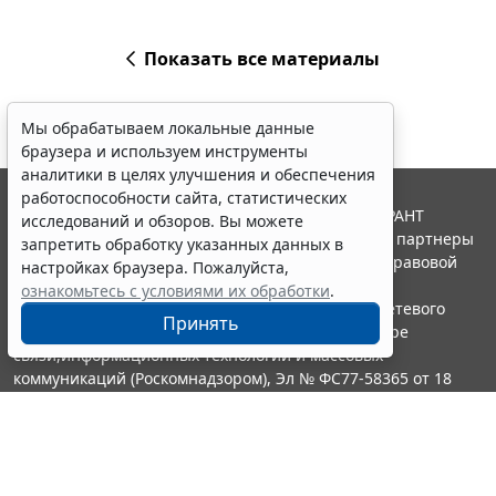
Показать все материалы
Мы обрабатываем локальные данные
браузера и используем инструменты
аналитики в целях улучшения и обеспечения
работоспособности сайта, статистических
© ООО "НПП "ГАРАНТ-СЕРВИС", 2026. Система ГАРАНТ
исследований и обзоров. Вы можете
выпускается с 1990 года. Компания "Гарант" и ее партнеры
запретить обработку указанных данных в
являются участниками Российской ассоциации правовой
настройках браузера. Пожалуйста,
информации ГАРАНТ.
ознакомьтесь с условиями их обработки
.
Портал ГАРАНТ.РУ зарегистрирован в качестве сетевого
Принять
издания Федеральной службой по надзору в сфере
связи,информационных технологий и массовых
коммуникаций (Роскомнадзором), Эл № ФС77-58365 от 18
июня 2014 года.
16+
Контакты
8-800-200-88-88