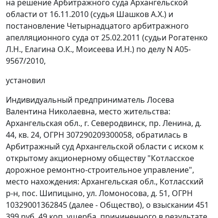
на решение Арбитражного суда Архангельской
области от 16.11.2010 (судья Шашков А.Х.) и
постановление Четырнадцатого арбитражного
апелляционного суда от 25.02.2011 (судьи Рогатенко
Л.Н., Елагина О.К., Моисеева И.Н.) по делу N А05-
9567/2010,
установил
Индивидуальный предприниматель Лосева
Валентина Николаевна, место жительства:
Архангельская обл., г. Северодвинск, пр. Ленина, д.
44, кв. 24, ОГРН 307290209300058, обратилась в
Арбитражный суд Архангельской области с иском к
открытому акционерному обществу "Котласское
дорожное ремонтно-строительное управление",
место нахождения: Архангельская обл., Котласский
р-н, пос. Шипицыно, ул. Ломоносова, д. 51, ОГРН
10329001362845 (далее - Общество), о взыскании 451
399 руб. 49 коп. ущерба, причиненного в результате