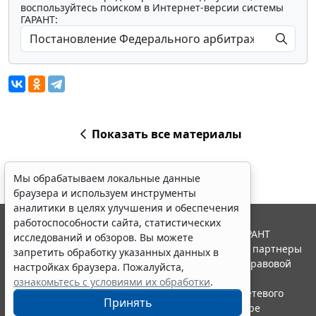
воспользуйтесь поиском в Интернет-версии системы
ГАРАНТ:
Показать все материалы
Мы обрабатываем локальные данные
браузера и используем инструменты
аналитики в целях улучшения и обеспечения
работоспособности сайта, статистических
© ООО "НПП "ГАРАНТ-СЕРВИС", 2026. Система ГАРАНТ
исследований и обзоров. Вы можете
выпускается с 1990 года. Компания "Гарант" и ее партнеры
запретить обработку указанных данных в
являются участниками Российской ассоциации правовой
настройках браузера. Пожалуйста,
информации ГАРАНТ.
ознакомьтесь с условиями их обработки
.
Портал ГАРАНТ.РУ зарегистрирован в качестве сетевого
Принять
издания Федеральной службой по надзору в сфере