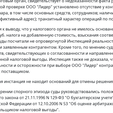
оговый орган, свидетельствует о недоказанности факта
ой проверке ООО "Лидер" установлено отсутствие у ко
вара, в том числе основных средств, сотрудников; нал
 фиктивный адрес); транзитный характер операций по п
 к выводу, что у налогового органа не имелось основан
 руб. налога на добавленную стоимость, взыскания соо
уды посчитали не опровергнутой Инспекцией реальнос
 заявленным контрагентом. Кроме того, по мнению суд
тв, свидетельствующих о согласованности и направлен
ной налоговой выгоды. Инспекция также не доказала, 
ности и осторожности при выборе ООО "Лидер" контраг
 поставщиком.
я инстанция не находит оснований для отмены решения 
рении спорного эпизода суды руководствовались пол
о закона от 21.11.1996 N 129-ФЗ "О бухгалтерском учете
ской Федерации от 12.10.2006 N 53 "Об оценке арбитр
льщиком налоговой выгоды".