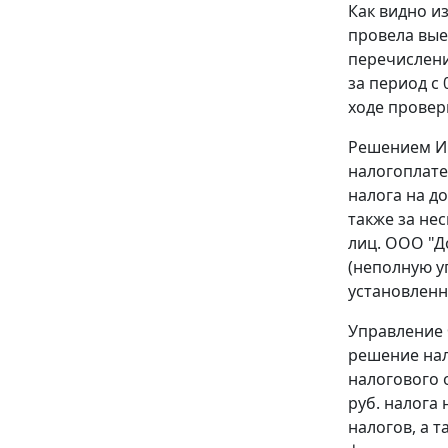
Как видно и
провела вые
перечислени
за период с 
ходе провер
Решением Ин
налогоплате
налога на до
также за не
лиц. ООО "Д
(неполную уп
установленн
Управление 
решение нал
налогового 
руб. налога 
налогов, а 