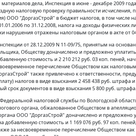
з материалов дела, Инспекция в июне - декабре 2009 го
здную налоговую проверку правильности исчисления, п
я) ООО "ДоргазСтрой" в бюджет налогов, в том числе н
01.01.2006 по 31.12.2008, налога на доходы физических ли
ки нарушения отражены налоговым органом в акте от 04.
спекции от 28.12.2009 N 11-09/75, принятым на основан
льщика, Обществу доначислено и предложено уплатить 10
бавленную стоимость и 2 210 212 руб. 03 коп. пеней, на
своевременное перечисление Обществом как налоговым
оргазСтрой" также привлечено к ответственности, пре
лату) налогов в виде взыскания 2 458 438 руб. штрафа 
ый срок документов в виде взыскания 5 800 руб. штрафа
Федеральной налоговой службы по Вологодской области
огового органа, обжалованное Обществом в апелляци
органа ООО "ДоргазСтрой" доначислено и предложено упл
на добавленную стоимость и 1 169 076 руб. 97 коп. пене
также за несвоевременное перечисление Обществом как