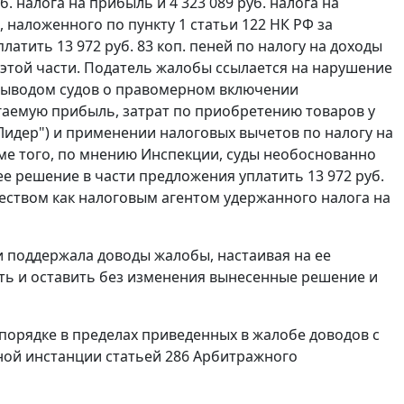
 налога на прибыль и 4 323 089 руб. налога на
, наложенного по
пункту 1 статьи 122
НК РФ за
латить 13 972 руб. 83 коп. пеней по налогу на доходы
 этой части. Податель жалобы ссылается на нарушение
 выводом судов о правомерном включении
аемую прибыль, затрат по приобретению товаров у
Лидер") и применении налоговых вычетов по налогу на
ме того, по мнению Инспекции, суды необоснованно
 решение в части предложения уплатить 13 972 руб.
еством как налоговым агентом удержанного налога на
и поддержала доводы жалобы, настаивая на ее
ть и оставить без изменения вынесенные решение и
порядке в пределах приведенных в жалобе доводов с
нной инстанции
статьей 286
Арбитражного