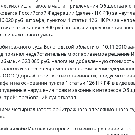
ческих лиц, а также в части привлечения Общества к о
кодекса Российской Федерации (далее - НК РФ) за неупла
16 020 руб. штрафа,
пунктом 1 статьи 126
НК РФ за непр
в виде взыскания 5 800 руб. штрафа и предложения вне
го и налогового учета.
битражного суда Вологодской области от 10.11.2010 
уд признал недействительным оспариваемое решение Инс
ибыль, 4 323 089 руб. налога на добавленную стоимость 
 налогов и за несвоевременное перечисление удержанног
 ООО "ДоргазСтрой" к ответственности, предусмотрен
рафа и на основании
пункта 1 статьи 126
НК РФ в виде вз
опущенные нарушения прав и законных интересов Обще
Строй" требований суд отказал.
нием
Четырнадцатого арбитражного апелляционного суда 
ия.
ной жалобе Инспекция просит отменить решение и пост