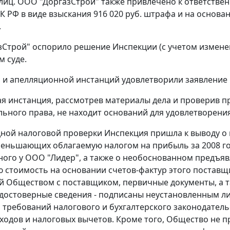
лиц. ООО "ДоргазСтрой" также привлечено к ответствен
К РФ в виде взыскания 916 020 руб. штрафа и на основа
.
Строй" оспорило решение Инспекции (с учетом измен
 суде.
 и апелляционной инстанций удовлетворили заявление
я инстанция, рассмотрев материалы дела и проверив 
льного права, не находит оснований для удовлетворени
дной налоговой проверки Инспекция пришла к выводу 
еньшающих облагаемую налогом на прибыль за 2008 год б
ого у ООО "Лидер", а также о необоснованном предъявлен
ю стоимость на основании
счетов-фактур
этого поставщи
 Обществом с поставщиком, первичные документы, а т
достоверные сведения - подписаны неустановленным ли
требований налогового и бухгалтерского законодатель
ходов и налоговых вычетов. Кроме того, Общество не п