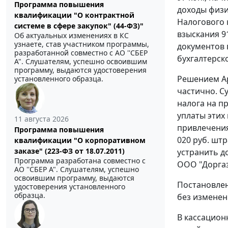
Программа повышения
доходы физи
квалификации "О контрактной
Налогового 
системе в сфере закупок" (44-ФЗ)"
взыскания 9
Об актуальных изменениях в КС
узнаете, став участником программы,
документов 
разработанной совместно с АО ''СБЕР
бухгалтерско
А". Слушателям, успешно освоившим
программу, выдаются удостоверения
Решением Ар
установленного образца.
частично. С
налога на пр
уплаты этих
11 августа 2026
привлечения
Программа повышения
020 руб. шт
квалификации "О корпоративном
заказе" (223-ФЗ от 18.07.2011)
устранить д
Программа разработана совместно с
ООО "Доргаз
АО ''СБЕР А". Слушателям, успешно
освоившим программу, выдаются
Постановле
удостоверения установленного
образца.
без изменен
В кассацион