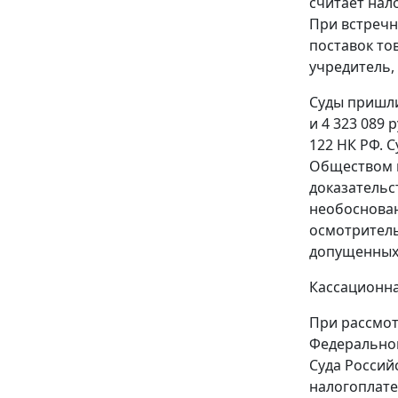
считает нал
При встречн
поставок то
учредитель,
Суды пришли
и 4 323 089
122
НК РФ. С
Обществом и
доказательс
необоснован
осмотритель
допущенных
Кассационна
При рассмот
Федеральног
Суда Россий
налогоплате