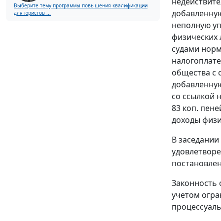
недействите
Выберите тему программы повышения квалификации
добавленную
для юристов ...
неполную упл
физических 
судами норм
налогоплате
общества с 
добавленну
со ссылкой 
83 коп. пен
доходы физи
В заседании
удовлетворе
постановлен
Законность 
учетом огра
процессуаль