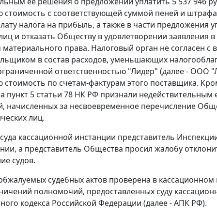
льным ее решения о предложении уплатить 5 537 946 руб.
 стоимость с соответствующей суммой пеней и штрафа
ату налога на прибыль, а также в части предложения уп
лиц и отказать Обществу в удовлетворении заявления в
 материального права. Налоговый орган не согласен с
льщиком в состав расходов, уменьшающих налогооблаг
ограниченной ответственностью "Лидер" (далее - ООО "
ю стоимость по
счетам-фактурам
этого поставщика. Кро
на
пункт 5 статьи 78
НК РФ признали недействительным ее
ей, начисленных за несвоевременное перечисление Общ
ческих лиц.
 суда кассационной инстанции представитель Инспекци
нии, а представитель Общества просил жалобу отклони
ие судов.
обжалуемых судебных актов проверена в кассационном 
ничений полномочий, предоставленных суду кассацио
ного кодекса Российской Федерации (далее - АПК РФ).