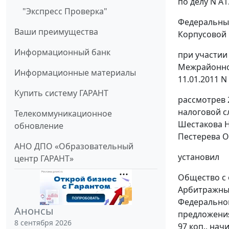
по делу N А1
"Экспресс Проверка"
Федеральный
Ваши преимущества
Корпусовой О
Информационный банк
при участии
Межрайонной
Информационные материалы
11.01.2011 N 
Купить систему ГАРАНТ
рассмотрев 
налоговой с
Телекоммуникационное
Шестакова Н
обновление
Пестерева О.
АНО ДПО «Образовательный
установил
центр ГАРАНТ»
Общество с 
Арбитражный
Федеральной 
Анонсы
предложения 
8 сентября 2026
97 коп., на