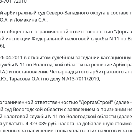
3-7011/2010
 арбитражный суд Северо-Западного округа в составе п
.А. и Ломакина С.А.,
 от общества с ограниченной ответственностью "ДоргазСт
 инспекции Федеральной налоговой службы N 11 по Вол
6),
26.04.2011 в открытом судебном заседании кассацион
лужбы N 11 по Вологодской области на решение Арбитраж
.А.) и
постановление
Четырнадцатого арбитражного апелл
Ю., Тарасова О.А.) по делу N А13-7011/2010,
ограниченной ответственностью "ДоргазСтрой" (далее 
 суд Вологодской области с заявлением о признании
налоговой службы N 11 по Вологодской области (далее - 
уплатить 4 323 089 руб. налога на добавленную стоимост
численных за нарушение срока уплаты этих налогов и за