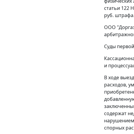
физических 
статьи 122
Н
руб. штрафа
ООО "Доргаз
арбитражном
Суды первой
Кассационна
и процессуа
В ходе выез
расходов, ум
приобретенн
добавленну
заключенный
содержат не
нарушением 
спорных рас