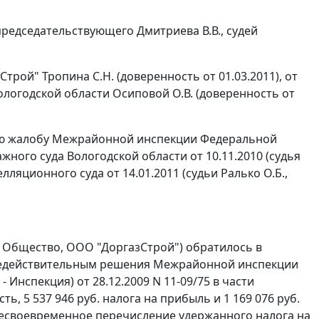
редседательствующего Дмитриева В.В., судей
рой" Тропина С.Н. (доверенность от 01.03.2011), от
огодской области Осиповой О.В. (доверенность от
ную жалобу Межрайонной инспекции Федеральной
ного суда Вологодской области от 10.11.2010 (судья
яционного суда от 14.01.2011 (судьи Ралько О.Б.,
- Общество, ООО "ДоргазСтрой") обратилось в
 недействительным решения Межрайонной инспекции
Инспекция) от 28.12.2009 N 11-09/75 в части
ь, 5 537 946 руб. налога на прибыль и 1 169 076 руб.
 несвоевременное перечисление удержанного налога на