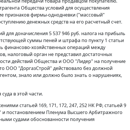
 реальной передачи товара продавцом покупателю.
нтрагента Общества условий для осуществления
ичие признаков фирмы-однодневки ("массовый"
оступлению денежных средств на его расчетный счет.
ий для доначисления 5 537 946 руб. налога на прибыль
тветствующей суммы пеней и штрафа по
пункту 1 статьи
ть финансово-хозяйственных операций между
ов, налоговый орган не представил достаточных
ности действий Общества и ООО "Лидер" на получение
что ООО "ДоргазСтрой" действовало без должной
ентом, знало или должно было знать о нарушениях,
суда в этой части.
ожениями
статьей 169
,
171
,
172
,
247
,
252
НК РФ,
статьей 9
" и
постановлением
Пленума Высшего Арбитражного
ажными судами обоснованности получения