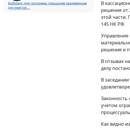
В кассацион
Выберите тему программы повышения квалификации
для юристов ...
решения от 
этой части.
145
НК РФ.
Управление 
материально
решения и п
В отзывах н
делу постан
В заседании
удовлетворе
Законность 
учетом огра
процессуаль
Как видно и