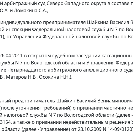
 арбитражный суд Северо-Западного округа в составе п
.А. и Ломакина С.А.,
 индивидуального предпринимателя Шайкина Василия Ве
 инспекции Федеральной налоговой службы N 7 по Воло
N 1), от Управления Федеральной налоговой службы по В
26.04.2011 в открытом судебном заседании кассацион
лужбы N 7 по Вологодской области и Управления Федер
ние
Четырнадцатого арбитражного апелляционного суда от
., Матеров Н.В., Осокина Н.Н.),
ный предприниматель Шайкин Василий Вениаминович о
(после уточнения требований) о признании частично
 налоговой службы N 7 по Вологодской области (далее - 
N 3154, а также о признании недействительным решени
области (далее - Управление) от 23.10.2009 N 14-09/0120