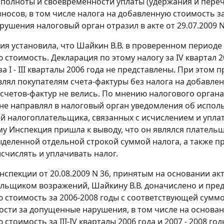
 полноты и своевременности уплаты (удержания и пере
носов, в том числе налога на добавленную стоимость за 
рушения налоговый орган отразил в акте от 29.07.2009 N
ция установила, что Шайкин В.В. в проверенном периоде 
 стоимость. Декларация по этому налогу за IV квартал 
а I - III кварталы 2006 года не представлены. При этом
авлял покупателям
счета-фактуры
без налога на добавле
счетов-фактур не велись. По мнению налогового органа
 не направлял в налоговый орган уведомления об испо
й налогоплательщика, связанных с исчислением и уплат
му Инспекция пришла к выводу, что он являлся плательщ
ыделенной отдельной строкой суммой налога, а также п
исчислять и уплачивать налог.
спекции от 20.08.2009 N 36, принятым на основании ак
льщиком возражений, Шайкину В.В. доначислено и предло
 стоимость за 2006-2008 годы с соответствующей сумм
ости за допущенные нарушения, в том числе на основа
стоимость за III-IV кварталы 2006 года и 2007 - 2008 год