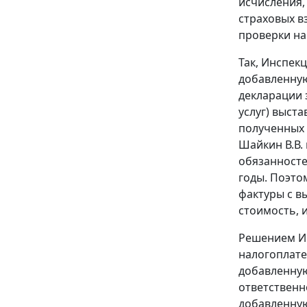
исчисления,
страховых вз
проверки на
Так, Инспек
добавленную
декларации з
услуг) выст
полученных 
Шайкин В.В.
обязанносте
годы. Поэто
фактуры с в
стоимость, 
Решением Ин
налогоплате
добавленную
ответственн
добавленную 