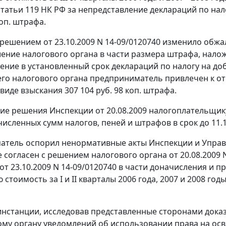
статьи 119
НК РФ за непредставление деклараций по нал
коп. штрафа.
решением от 23.10.2009 N 14-09/0120740 изменило об
ение налогового органа в части размера штрафа, нало
ение в установленный срок деклараций по налогу на д
о налогового органа предприниматель привлечен к отв
 виде взыскания 307 104 руб. 98 коп. штрафа.
ие решения Инспекции от 20.08.2009 налогоплательщику
численных сумм налогов, пеней и штрафов в срок до 11.1
тель оспорил ненормативные акты Инспекции и Управле
 согласен с решением налогового органа от 20.08.2009 
т 23.10.2009 N 14-09/0120740 в части доначисления и пр
 стоимость за I и II кварталы 2006 года, 2007 и 2008 г
инстанции, исследовав представленные сторонами дока
вому органу уведомлений об использовании права на ос