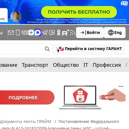
м
Войти
Eng
Перейти в систему ГАРАНТ
ование
Транспорт
Общество
IT
Профессия
П
Документы ленты ПРАЙМ
Постановление Федерального
о делу N А13-16182/2009 (ключевые темы: НДС - штраф -