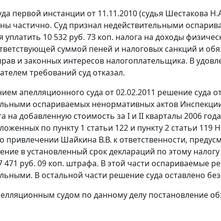
да первой инстанции от 11.11.2010 (судья Шестакова Н
ны частично. Суд признал недействительными оспарив
уплатить 10 532 руб. 73 коп. налога на доходы физическ
ответствующей суммой пеней и налоговых санкций и об
рав и законных интересов налогоплательщика. В удовл
телем требований суд отказал.
ием апелляционного суда от 02.02.2011 решение суда от
льными оспариваемых ненормативных актов Инспекции 
га на добавленную стоимость за I и II кварталы 2006 го
аложенных по
пункту 1 статьи 122
и
пункту 2 статьи 119
Н
 о привлечении Шайкина В.В. к ответственности, предус
ние в установленный срок деклараций по этому налогу за 
7 471 руб. 09 коп. штрафа. В этой части оспариваемые
льными. В остальной части решение суда оставлено без
елляционным судом по данному делу постановление об