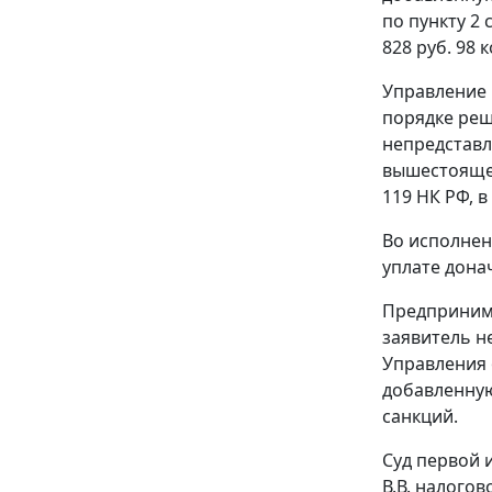
по
пункту 2 
828 руб. 98 
Управление 
порядке реш
непредставл
вышестоящег
119 НК РФ, в
Во исполнен
уплате дона
Предпринима
заявитель не
Управления о
добавленную
санкций.
Суд первой 
В.В. налого