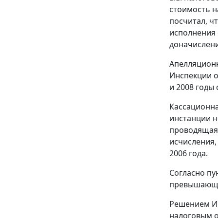
стоимость на
посчитал, ч
исполнения 
доначислени
Апелляционн
Инспекции о 
и 2008 годы
Кассационна
инстанции н
проводящая 
исчисления,
2006 года.
Согласно
пу
превышающий
Решением Инс
налоговым о