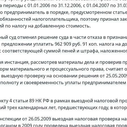
 периоды с 01.01.2006 по 31.12.2006, с 01.04.2007 по 31.03
то предприниматель в порядке, предусмотренном
стать
обязанностей налогоплательщика, поэтому признал за
й по налогу на добавленную стоимость.
ый суд отменил решение суда в части отказа в призн
предложении уплатить 962 909 руб. 91 коп. налога на до
 с соответствующей суммой пеней и штрафа, наложенно
я инстанция, рассмотрев материалы дела и проверив 
орм материального и процессуального права, считает 
выездную проверку на основании решения от 25.05.200
 полноту и своевременность уплаты предпринимателем н
нкту 4 статьи 89
НК РФ в рамках выездной налоговой про
 трех календарных лет, предшествующих году, в кото
пекции от 26.05.2009 выездная налоговая проверка назн
рганом в 2009 году проведена выездная налоговая пров