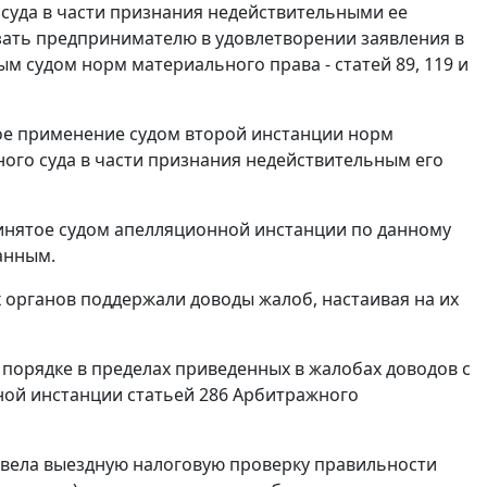
суда в части признания недействительными ее
казать предпринимателю в удовлетворении заявления в
ым судом норм материального права -
статей 89
,
119
и
ое применение судом второй инстанции норм
ого суда в части признания недействительным его
ринятое судом апелляционной инстанции по данному
анным.
 органов поддержали доводы жалоб, настаивая на их
порядке в пределах приведенных в жалобах доводов с
нной инстанции
статьей 286
Арбитражного
ровела выездную налоговую проверку правильности