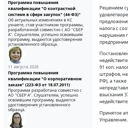
Программа повышения
Решением су
квалификации "О контрактной
удовлетворе
системе в сфере закупок" (44-ФЗ)"
Об актуальных изменениях в КС
предложения 
узнаете, став участником программы,
налога с со
разработанной совместно с АО ''СБЕР
А". Слушателям, успешно освоившим
нарушения п
программу, выдаются удостоверения
предпринима
установленного образца.
Постановлен
недействите
11 августа 2026
91 коп. нало
Программа повышения
штрафов, н
квалификации "О корпоративном
РФ), а также
заказе" (223-ФЗ от 18.07.2011)
непредставле
Программа разработана совместно с
взыскания 3
АО ''СБЕР А". Слушателям, успешно
освоившим программу, выдаются
недействите
удостоверения установленного
образца.
Принятое ап
Управление.