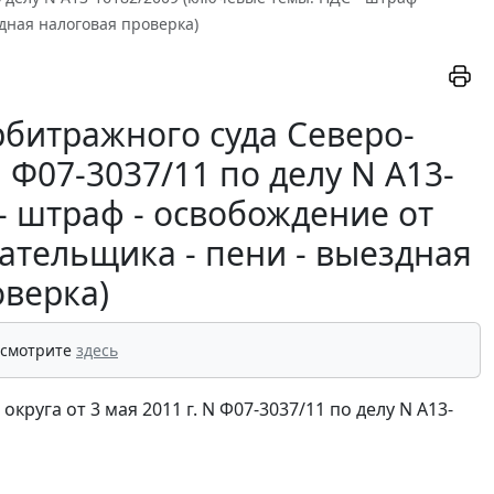
дная налоговая проверка)
битражного суда Северо-
N Ф07-3037/11 по делу N А13-
- штраф - освобождение от
ательщика - пени - выездная
оверка)
 смотрите
здесь
уга от 3 мая 2011 г. N Ф07-3037/11 по делу N А13-