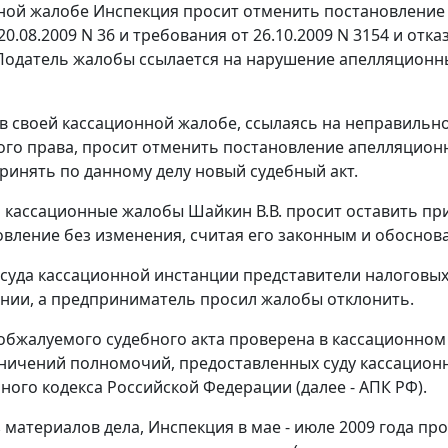
ной жалобе Инспекция просит отменить постановление 
20.08.2009 N 36 и требования от 26.10.2009 N 3154 и от
 Податель жалобы ссылается на нарушение апелляционн
в своей кассационной жалобе, ссылаясь на неправильн
го права, просит отменить постановление апелляционн
ринять по данному делу новый судебный акт.
а кассационные жалобы Шайкин В.В. просит оставить п
овление без изменения, считая его законным и обоснов
 суда кассационной инстанции представители налоговых
нии, а предприниматель просил жалобы отклонить.
обжалуемого судебного акта проверена в кассационном 
ничений полномочий, предоставленных суду кассацио
ного кодекса Российской Федерации (далее - АПК РФ).
з материалов дела, Инспекция в мае - июле 2009 года п