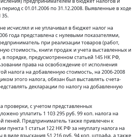
числения) предпринимателем в бюджет налогов и
период с 01.01.2006 по 31.12.2008. Выявленные в ходе
 35.
не исчислял и не уплачивал в бюджет налог на
2006 года представлена с нулевыми показателями,
 предприниматель при реализации товаров (работ,
нную стоимость,
книги продаж
и учета выставленных и
, в порядке, предусмотренном
статьей 145
НК РФ,
льзовании права на освобождение от исполнения
ой налога на добавленную стоимость, на 2006-2008
иком этого налога, обязан был выставлять счета-
редставлять декларации по налогу на добавленную
та проверки, с учетом представленных
жено уплатить 1 103 295 руб. 99 коп. налога на
ой пеней. Предприниматель также привлечен к
нии
пункта 1 статьи 122
НК РФ за неуплату налога на
ы в виде взыскания 51 216 руб. 94 коп. штрафа, а также