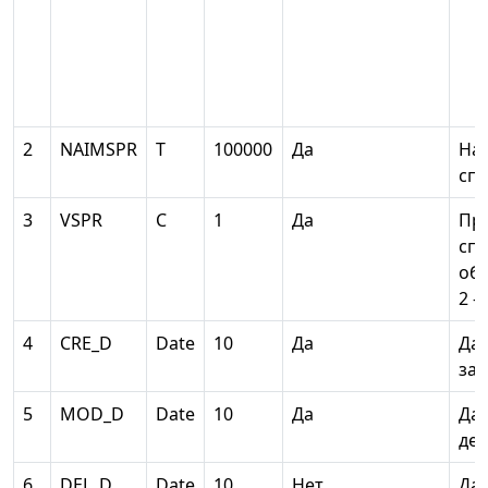
2
NAIMSPR
Т
100000
Да
На
сп
3
VSPR
С
1
Да
Пр
спр
об
2 -
4
CRE_D
Date
10
Да
Да
за
5
MOD_D
Date
10
Да
Дат
дей
6
DEL_D
Date
10
Нет
Да