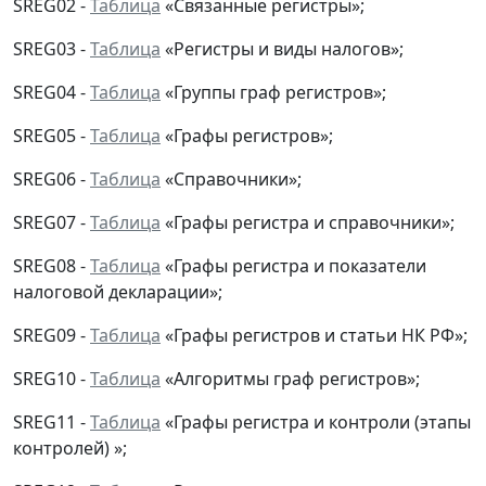
SREG02 -
Таблица
«Связанные регистры»;
SREG03 -
Таблица
«Регистры и виды налогов»;
SREG04 -
Таблица
«Группы граф регистров»;
SREG05 -
Таблица
«Графы регистров»;
SREG06 -
Таблица
«Справочники»;
SREG07 -
Таблица
«Графы регистра и справочники»;
SREG08 -
Таблица
«Графы регистра и показатели
налоговой декларации»;
SREG09 -
Таблица
«Графы регистров и статьи НК РФ»;
SREG10 -
Таблица
«Алгоритмы граф регистров»;
SREG11 -
Таблица
«Графы регистра и контроли (этапы
контролей) »;