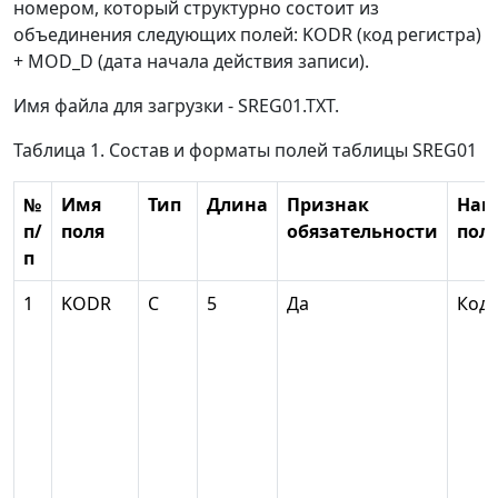
номером, который структурно состоит из
объединения следующих полей: KODR (код регистра)
+ MOD_D (дата начала действия записи).
Имя файла для загрузки - SREG01.TXT.
Таблица 1. Состав и форматы полей таблицы SREG01
№
Имя
Тип
Длина
Признак
Наи
п/
поля
обязательности
пол
п
1
KODR
С
5
Да
Код 