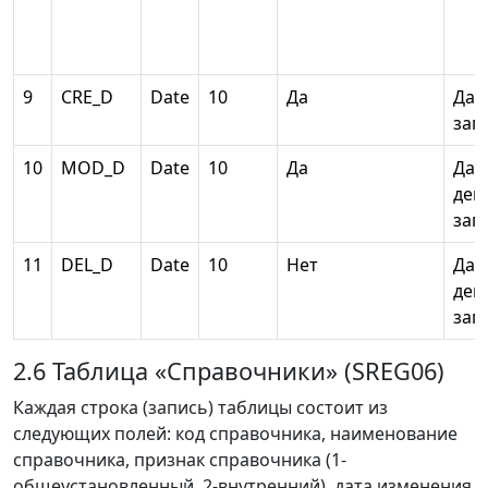
9
CRE_D
Date
10
Да
Дат
зап
10
MOD_D
Date
10
Да
Дат
дей
зап
11
DEL_D
Date
10
Нет
Дат
дей
зап
2.6 Таблица «Справочники» (SREG06)
Каждая строка (запись) таблицы состоит из
следующих полей: код справочника, наименование
справочника, признак справочника (1-
общеустановленный, 2-внутренний), дата изменения