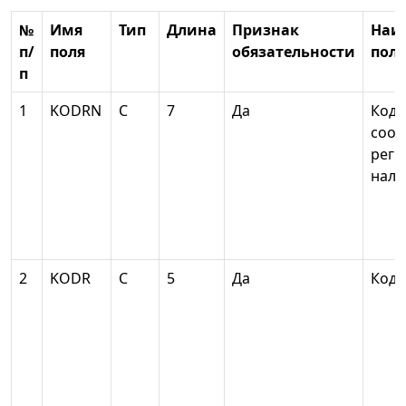
№
Имя
Тип
Длина
Признак
Наи
п/
поля
обязательности
поля
п
1
KODRN
С
7
Да
Код
соот
реги
нало
2
KODR
С
5
Да
Код 