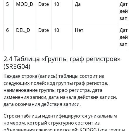
5
MOD_D
Date
10
Да
Дата
дейс
запи
6
DEL_D
Date
10
Нет
Дата
дейс
запи
2.4 Таблица «Группы граф регистров»
(SREG04)
Каждая строка (запись) таблицы состоит из
следующих полей: код группы граф регистра,
наименование группы граф регистра, дата
изменения записи, дата начала действия записи,
дата окончания действия записи.
Строки таблицы идентифицируются уникальным
номером, который структурно состоит из
объединения следующих полей: KODGG (код группы