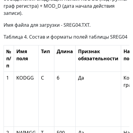
граф регистра) + MOD_D (дата начала действия
записи).
Имя файла для загрузки - SREG04.TXT.
Таблица 4. Состав и форматы полей таблицы SREG04
№
Имя
Тип
Длина
Признак
На
п/
поля
обязательности
пол
п
1
KODGG
С
6
Да
Код
гра
2
NAIMGG
Т
500
Да
Наи