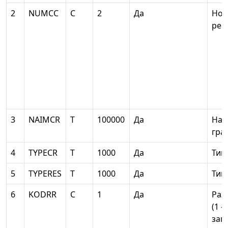
2
NUMCC
С
2
Да
Ном
рег
3
NAIMCR
Т
100000
Да
Наи
гра
4
TYPECR
Т
1000
Да
Тип
5
TYPERES
Т
1000
Да
Тип
6
KODRR
С
1
Да
Раз
(1 -
заг