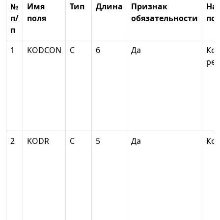
№
Имя
Тип
Длина
Признак
На
п/
поля
обязательности
по
п
1
KODCON
С
6
Да
Код
рег
2
KODR
С
5
Да
Код