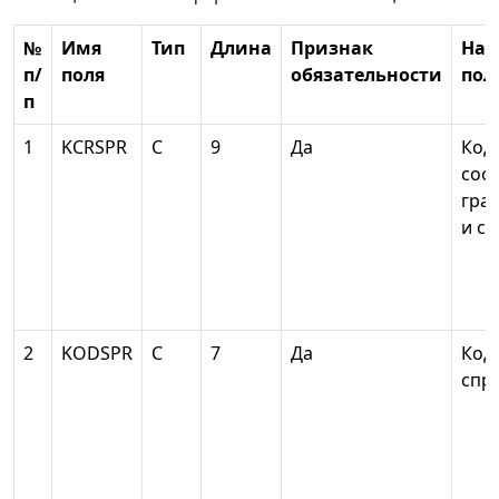
№
Имя
Тип
Длина
Признак
Наи
п/
поля
обязательности
пол
п
1
KCRSPR
С
9
Да
Код
соо
гра
и с
2
KODSPR
С
7
Да
Код
спр