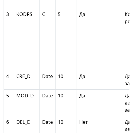
3
KODRS
С
5
Да
Код
рег
4
CRE_D
Date
10
Да
Дат
зап
5
MOD_D
Date
10
Да
Дат
дей
зап
6
DEL_D
Date
10
Нет
Дат
дей