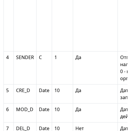
4
SENDER
С
1
Да
Отпр
нало
0 - 
орга
5
CRE_D
Date
10
Да
Дата
запи
6
MOD_D
Date
10
Да
Дата
дейс
7
DEL_D
Date
10
Нет
Дата