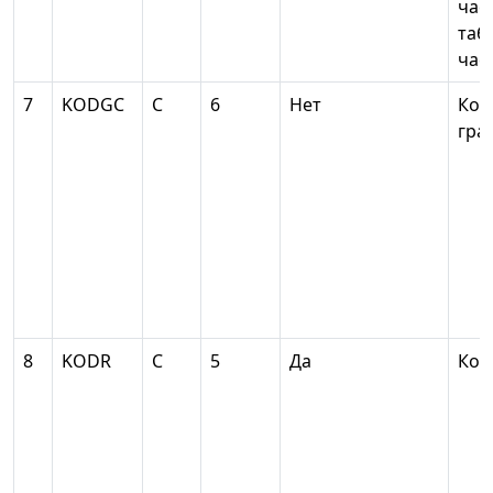
част
таб
час
7
KODGC
С
6
Нет
Код
гра
8
KODR
С
5
Да
Код