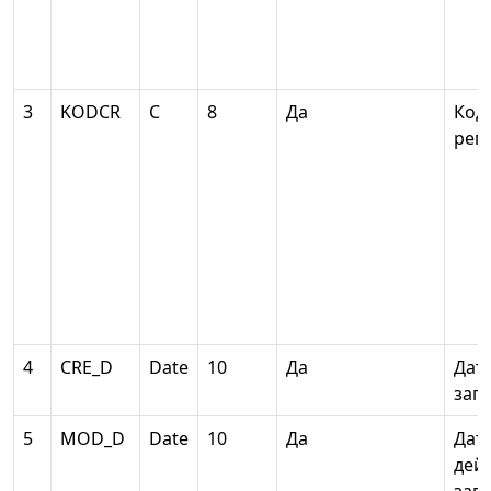
3
KODCR
С
8
Да
Код
рег
4
CRE_D
Date
10
Да
Дат
зап
5
MOD_D
Date
10
Да
Дат
дей