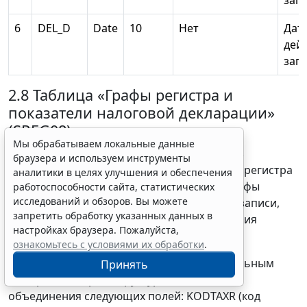
зап
6
DEL_D
Date
10
Нет
Дат
дей
зап
2.8 Таблица «Графы регистра и
показатели налоговой декларации»
(SREG08)
Мы обрабатываем локальные данные
Каждая строка (запись) таблицы состоит из
браузера и используем инструменты
следующих полей: код соответствия графы регистра
аналитики в целях улучшения и обеспечения
показателю налоговой декларации, код графы
работоспособности сайта, статистических
исследований и обзоров. Вы можете
регистра, код показателя, дата изменения записи,
запретить обработку указанных данных в
дата начала действия записи, дата окончания
настройках браузера. Пожалуйста,
действия записи.
ознакомьтесь с условиями их обработки
.
Строки таблицы идентифицируются уникальным
Принять
номером, который структурно состоит из
объединения следующих полей: KODTAXR (код