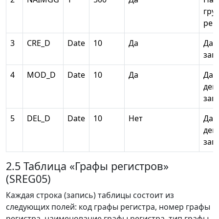
гру
рег
3
CRE_D
Date
10
Да
Дат
зап
4
MOD_D
Date
10
Да
Дат
дей
зап
5
DEL_D
Date
10
Нет
Дат
дей
зап
2.5 Таблица «Графы регистров»
(SREG05)
Каждая строка (запись) таблицы состоит из
следующих полей: код графы регистра, номер графы
регистра, наименование графы регистра, тип графы,