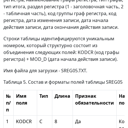
тип итога, раздел регистра (1 - заголовочная часть, 2
- табличная часть), код группы граф регистра, код
регистра, дата изменения записи, дата начала
действия записи, дата окончания действия записи.
Строки таблицы идентифицируются уникальным
номером, который структурно состоит из
объединения следующих полей: KODCR (код графы
регистра) + MOD_D (дата начала действия записи).
Имя файла для загрузки - SREG05.TXT.
Таблица 5. Состав и форматы полей таблицы SREG05
№
Имя
Тип
Длина
Признак
На
п/
поля
обязательности
пол
п
1
KODCR
С
8
Да
Код