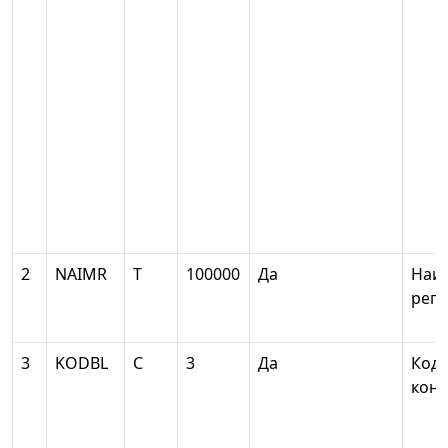
2
NAIMR
Т
100000
Да
Наи
реги
3
KODBL
С
3
Да
Код 
кон