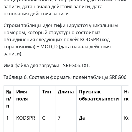
записи, дата начала действия записи, дата
окончания действия записи.
Строки таблицы идентифицируются уникальным
номером, который структурно состоит из
объединения следующих полей: KODSPR (код
справочника) + MOD_D (дата начала действия
записи).
Имя файла для загрузки - SREG06.TXT.
Таблица 6. Состав и форматы полей таблицы SREG06
№
Имя
Тип
Длина
Признак
На
п/
поля
обязательности
по
п
1
KODSPR
С
7
Да
Ко