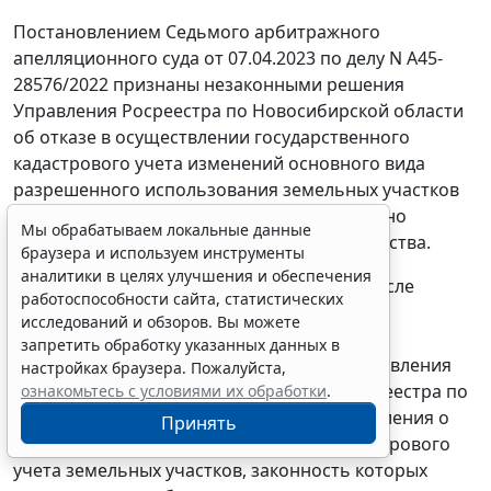
Постановлением Седьмого арбитражного
апелляционного суда от 07.04.2023 по делу N А45-
28576/2022 признаны незаконными решения
Управления Росреестра по Новосибирской области
об отказе в осуществлении государственного
кадастрового учета изменений основного вида
разрешенного использования земельных участков
общества, возложена обязанность повторно
Мы обрабатываем локальные данные
рассмотреть заявление (декларации) общества.
браузера и используем инструменты
аналитики в целях улучшения и обеспечения
Однако данное постановление принято после
работоспособности сайта, статистических
принятия управлением оспариваемого по
исследований и обзоров. Вы можете
настоящему делу решения. Кроме того, по
запретить обработку указанных данных в
результатам повторного рассмотрения заявления
настройках браузера. Пожалуйста,
(деклараций) общества Управлением Росреестра по
ознакомьтесь с условиями их обработки
.
Новосибирской области вынесены уведомления о
Принять
приостановлении государственного кадастрового
учета земельных участков, законность которых