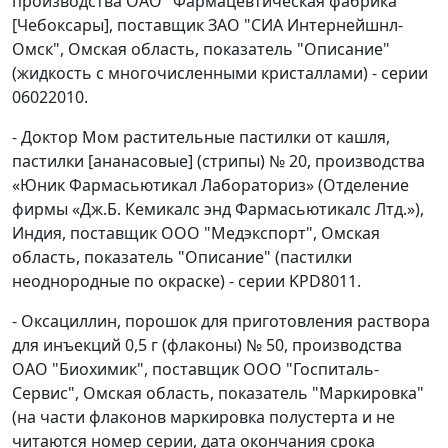
производства ОАО "Фармацевтическая фабрика"
[Чебоксары], поставщик ЗАО "СИА Интернейшнл-
Омск", Омская область, показатель "Описание"
(жидкость с многочисленными кристаллами) - серии
06022010.
- Доктор Мом растительные пастилки от кашля,
пастилки [ананасовые] (стрипы) № 20, производства
«Юник Фармасьютикал Лабораториз» (Отделение
фирмы «Дж.Б. Кемикалс энд Фармасьютикалс Лтд.»),
Индия, поставщик ООО "Медэкспорт", Омская
область, показатель "Описание" (пастилки
неоднородные по окраске) - серии KPD8011.
- Оксациллин, порошок для приготовления раствора
для инъекций 0,5 г (флаконы) № 50, производства
ОАО "Биохимик", поставщик ООО "Госпиталь-
Сервис", Омская область, показатель "Маркировка"
(на части флаконов маркировка полустерта и не
читаются номер серии, дата окончания срока