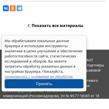
Показать все материалы
Мы обрабатываем локальные данные
браузера и используем инструменты
аналитики в целях улучшения и обеспечения
работоспособности сайта, статистических
© ООО "НПП "ГАРАНТ-СЕРВИС", 2026. Система ГАРАНТ
исследований и обзоров. Вы можете
выпускается с 1990 года. Компания "Гарант" и ее партнеры
запретить обработку указанных данных в
являются участниками Российской ассоциации правовой
настройках браузера. Пожалуйста,
информации ГАРАНТ.
ознакомьтесь с условиями их обработки
.
Портал ГАРАНТ.РУ зарегистрирован в качестве сетевого
Принять
издания Федеральной службой по надзору в сфере
связи,информационных технологий и массовых
коммуникаций (Роскомнадзором), Эл № ФС77-58365 от 18
июня 2014 года.