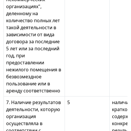
организациях",
деленному на
количество полных лет
такой деятельности в
зависимости от вида
договора за последние
5 лет или за последний
год, при
предоставлении
нежилого помещения в
безвозмездное
пользование или в
аренду соответственно
7. Наличие результатов
5
наличие
деятельности, которую
кратког
организация
содерж
осуществляла в
конкре
соответствии с
результ