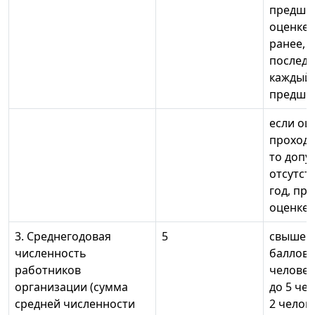
предше
оценке 
ранее,
последо
каждый
предшес
если оц
проходи
то допу
отсутст
год, пр
оценке; 
3. Среднегодовая
5
свыше 1
численность
баллов; 
работников
человек 
организации (сумма
до 5 чел
средней численности
2 челове