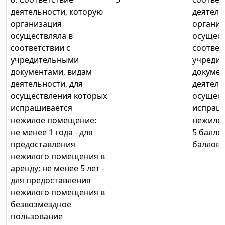
деятельности, которую
деятель
организация
организ
осуществляла в
осущест
соответствии с
соответ
учредительными
учреди
документами, видам
докумен
деятельности, для
деятель
осуществления которых
осущест
испрашивается
испраш
нежилое помещение:
нежилое
не менее 1 года - для
5 баллов
предоставления
баллов
нежилого помещения в
аренду; не менее 5 лет -
для предоставления
нежилого помещения в
безвозмездное
пользование