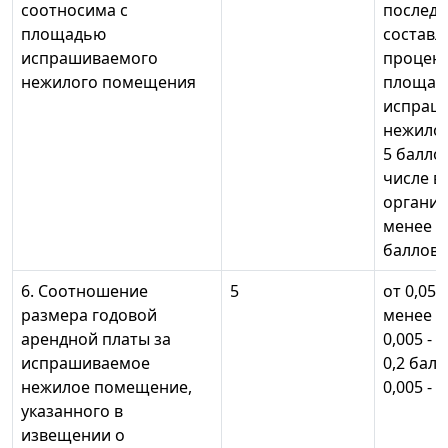
соотносима с
последни
площадью
составля
испрашиваемого
процен
нежилого помещения
площад
испраш
нежилог
5 баллов
числе в 
организ
менее дв
баллов
6. Соотношение
5
от 0,05 
размера годовой
менее 0
арендной платы за
0,005 - 
испрашиваемое
0,2 балл
нежилое помещение,
0,005 - 
указанного в
извещении о