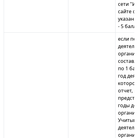
сети "И
сайте о
указанн
- 5 балл
если пе
деятель
органи
составля
по 1 ба
год дея
котором
отчет, 
предста
годы де
организ
Учитыва
деятель
организ