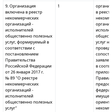
9. Организация
1
организ
включена в реестр
в реест
некоммерческих
некомм
организаций -
организ
исполнителей
исполн
общественно полезных
общест
услуг, формируемый в
услуг на
соответствии с
проведе
постановлением
сопоста
Правительства
заявлен
Российской Федерации
в соотв
от 26 января 2017 г.
прилож
№ 89 "О реестре
Правил
некоммерческих
предост
организаций -
федера
исполнителей
имущес
общественно полезных
ориент
услуг"
некомм