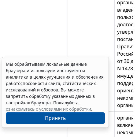
организ
владение
пользов
долгоср
утверж
постан
Правите
Российс
от 30 де
Мы обрабатываем локальные данные
N 1478 
браузера и используем инструменты
имущес
аналитики в целях улучшения и обеспечения
поддерж
работоспособности сайта, статистических
исследований и обзоров. Вы можете
ориент
запретить обработку указанных данных в
некомм
настройках браузера. Пожалуйста,
организа
ознакомьтесь с условиями их обработки
.
организ
Принять
включен
некомм