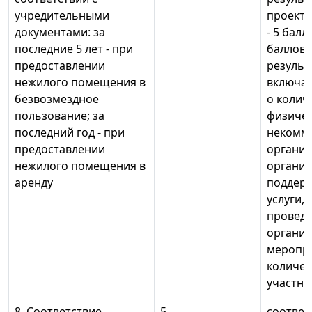
учредительными
проекто
документами: за
- 5 балл
последние 5 лет - при
баллов;
предоставлении
результ
нежилого помещения в
включа
безвозмездное
о колич
пользование; за
физичес
последний год - при
некомм
предоставлении
организ
нежилого помещения в
организ
аренду
поддерж
услуги,
провед
органи
меропр
количес
участни
8. Соответствие
5
соответ