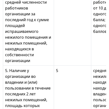
средней численности
работни
работников
от 10 до
организации за
одного 
последний год к сумме
балла; с
площадей
одного 
испрашиваемого
баллов
нежилого помещения и
нежилых помещений,
находящихся в
собственности
организации
5. Наличие у
5
средня
организации во
нежилы
владении и (или)
находящ
пользовании в течение
находив
последних 2 лет
владении
нежилых помещений,
пользо
площадь которых
организ