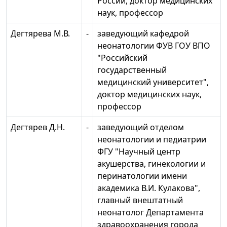
России, доктор медицинских
наук, профессор
Дегтярева М.В.
-
заведующий кафедрой
неонатологии ФУВ ГОУ ВПО
"Российский
государственный
медицинский университет",
доктор медицинских наук,
профессор
Дегтярев Д.Н.
-
заведующий отделом
неонатологии и педиатрии
ФГУ "Научный центр
акушерства, гинекологии и
перинатологии имени
академика В.И. Кулакова",
главный внештатный
неонатолог Департамента
здравоохранения города