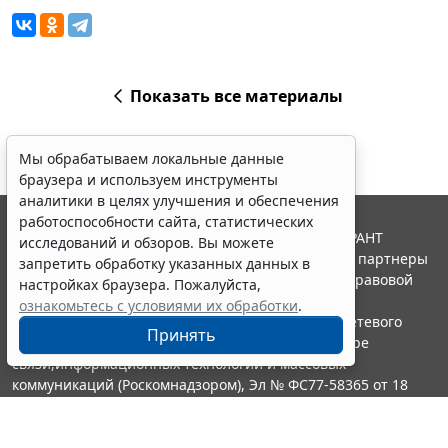
Показать все материалы
Мы обрабатываем локальные данные
браузера и используем инструменты
аналитики в целях улучшения и обеспечения
работоспособности сайта, статистических
© ООО "НПП "ГАРАНТ-СЕРВИС", 2026. Система ГАРАНТ
исследований и обзоров. Вы можете
выпускается с 1990 года. Компания "Гарант" и ее партнеры
запретить обработку указанных данных в
являются участниками Российской ассоциации правовой
настройках браузера. Пожалуйста,
информации ГАРАНТ.
ознакомьтесь с условиями их обработки
.
Портал ГАРАНТ.РУ зарегистрирован в качестве сетевого
Принять
издания Федеральной службой по надзору в сфере
связи,информационных технологий и массовых
коммуникаций (Роскомнадзором), Эл № ФС77-58365 от 18
июня 2014 года.
16+