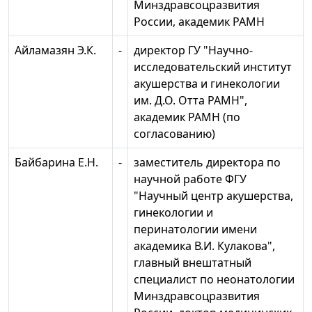
Минздравсоцразвития
России, академик РАМН
Айламазян Э.К.
-
директор ГУ "Научно-
исследовательский институт
акушерства и гинекологии
им. Д.О. Отта РАМН",
академик РАМН (по
согласованию)
Байбарина Е.Н.
-
заместитель директора по
научной работе ФГУ
"Научный центр акушерства,
гинекологии и
перинатологии имени
академика В.И. Кулакова",
главный внештатный
специалист по неонатологии
Минздравсоцразвития