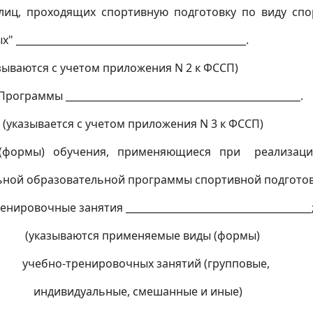
лиц, проходящих спортивную подготовку по виду спо
" _______________________________________________.
тся с учетом приложения N 2 к ФССП)
граммы ________________________________________________.
тся с учетом приложения N 3 к ФССП)
формы) обучения, применяющиеся при реализаци
ьной образовательной программы спортивной подготов
ровочные занятия ______________________________________
аются применяемые виды (формы)
ренировочных занятий (групповые,
уальные, смешанные и иные)