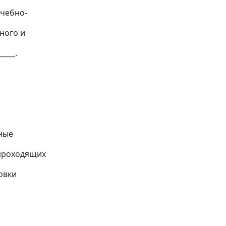
чебно-
ного и
____.
ные
 проходящих
овки