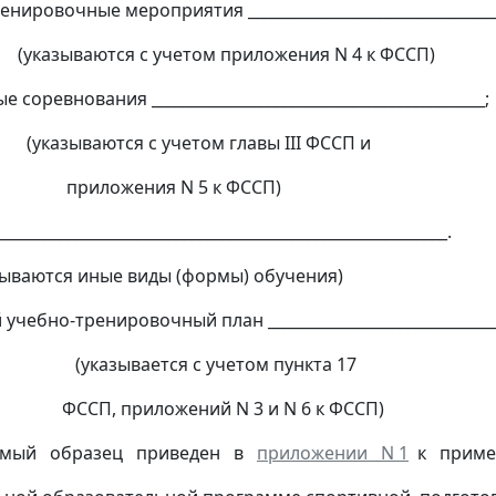
ровочные мероприятия ________________________________
ются с учетом приложения N 4 к ФССП)
оревнования ___________________________________________;
ются с учетом главы III ФССП и
ения N 5 к ФССП)
__________________________________________________________.
тся иные виды (формы) обучения)
чебно-тренировочный план _____________________________
ается с учетом пункта 17
риложений N 3 и N 6 к ФССП)
уемый образец приведен в
приложении N 1
к приме