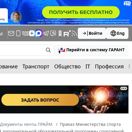
м
Войти
Eng
Перейти в систему ГАРАНТ
ование
Транспорт
Общество
IT
Профессия
П
Документы ленты ПРАЙМ
Приказ Министерства спорта
ой дополнительной образовательной программы спортивной