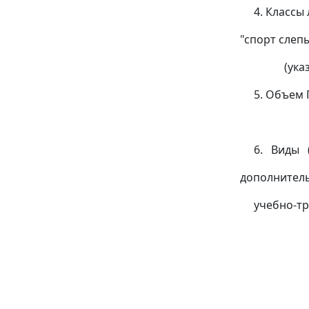
4. Классы 
"спорт слепых
(указываю
5. Объем Про
(указывае
6. Виды (
дополнител
учебно-трени
(указыв
учебно-т
индивид