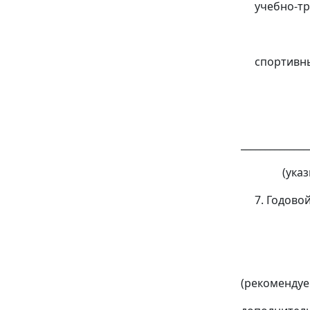
учебно-трени
(указыва
спортивные с
(указыва
прилож
______________
(указываю
7. Годовой у
(указыв
ФССП, п
(рекоменд