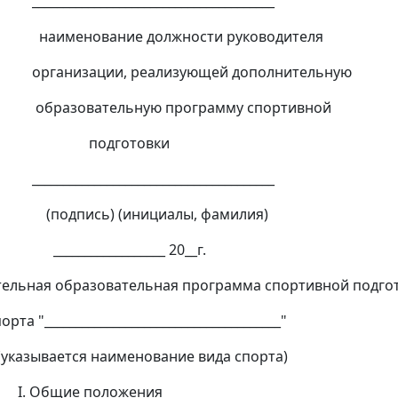
______________________________
вание должности руководителя
ации, реализующей дополнительную
ательную программу спортивной
готовки
______________________________
ь) (инициалы, фамилия)
___________ 20__г.
ьная образовательная программа спортивной подгот
"______________________________________"
ется наименование вида спорта)
ие положения