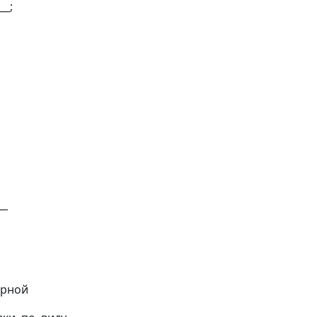
__;
__
рной