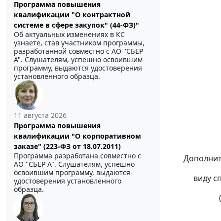
_________
Программа повышения
квалификации "О контрактной
наимено
системе в сфере закупок" (44-ФЗ)"
Об актуальных изменениях в КС
организ
узнаете, став участником программы,
разработанной совместно с АО ''СБЕР
образов
А". Слушателям, успешно освоившим
программу, выдаются удостоверения
установленного образца.
под
_________
11 августа 2026
(подпис
Программа повышения
квалификации "О корпоративном
_______
заказе" (223-ФЗ от 18.07.2011)
Программа разработана совместно с
Дополнител
АО ''СБЕР А". Слушателям, успешно
освоившим программу, выдаются
виду спорта 
удостоверения установленного
образца.
(указыва
I. Общ