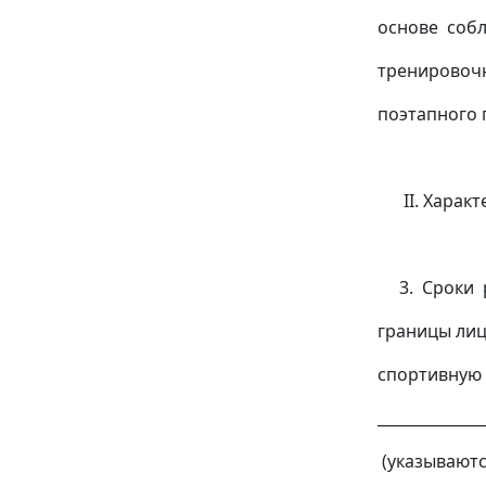
основе соб
тренировоч
поэтапного п
(указыв
II. Характ
спортив
3. Сроки р
границы лиц
спортивную
______________
(указываютс