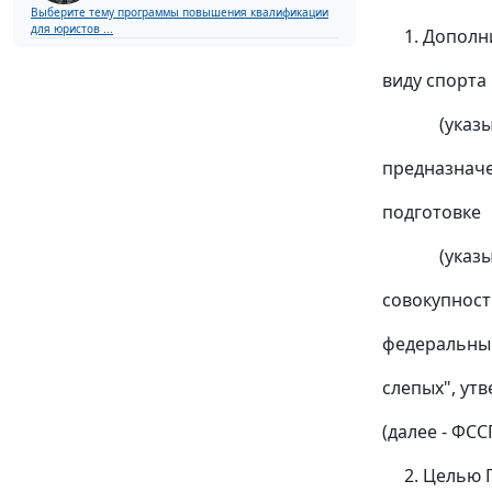
Выберите тему программы повышения квалификации
для юристов ...
1. Дополни
виду спорта "
(указывает
предназначе
подготовке __
(указывае
совокупност
федеральны
слепых", ут
(далее - ФСС
2. Целью П