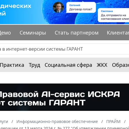
Демо
Семинары
Стать партнером
Клиента
Практика
Труд
Социальная сфера
ЖКХ
Образ
луги
Информационно-правовое обеспечение
ПРАЙМ
едерации от 13 марта 2024 г. № 277 "Об утверждении примерн