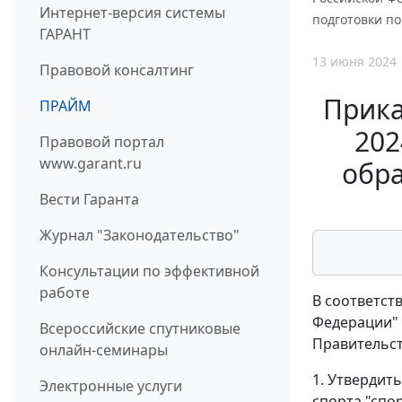
Интернет-версия системы
подготовки по
ГАРАНТ
13 июня 2024
Правовой консалтинг
Прика
ПРАЙМ
202
Правовой портал
www.garant.ru
обра
Вести Гаранта
Журнал "Законодательство"
Консультации по эффективной
работе
В соответств
Федерации" 
Всероссийские спутниковые
Правительст
онлайн-семинары
1. Утвердит
Электронные услуги
спорта "спор