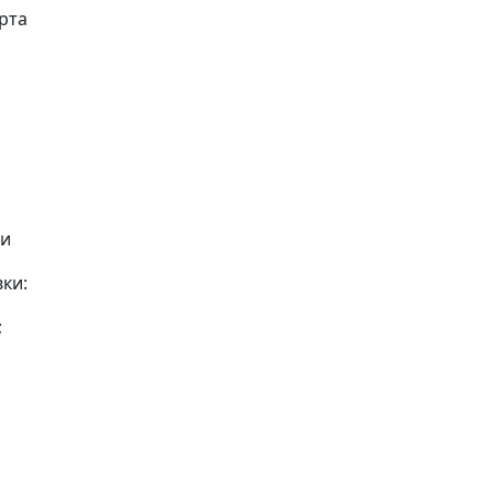
рта
и
ки:
;