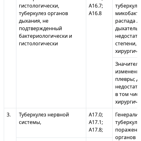
гистологически,
А16.7;
туберкуле
туберкулез органов
А16.8
микобакте
дыхания, не
распада л
подтвержденный
дыхатель
бактериологически и
недостаточ
гистологически
степени, 
хирургиче
Значител
изменения
плевры; д
недостато
в том чис
хирургиче
3.
Туберкулез нервной
А17.0;
Генерали
системы,
А17.1;
туберкуле
А17.8;
поражени
органов и