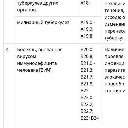
туберкулез других
А18;
независим
органов,
течения, 
исхода; о
милиарный туберкулез
А19.0 -
изменени
А19.2;
перенесе
А19.8
туберкуле
4.
Болезнь, вызванная
В20.0 -
Наличие к
вирусом
В20.8;
проявлени
иммунодефицита
В21.0 -
инфекцио
человека [ВИЧ]
В21.3;
паразитар
В21.7;
злокачес
В21.8;
новообраз
В22;
состояни
В22.0 -
В22.2;
В22.7;
В23; В24