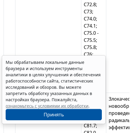
С72.8;
С73;
С74.0;
С74.1;
С75.0 -
С75.5;
С75.8;
С76;
С77.0 -
Мы обрабатываем локальные данные
С77.5;
браузера и используем инструменты
аналитики в целях улучшения и обеспечения
С77.8;
работоспособности сайта, статистических
С78;
исследований и обзоров. Вы можете
С79.0 -
запретить обработку указанных данных в
С79.8;
Злокачес
настройках браузера. Пожалуйста,
С80.0;
новообра
ознакомьтесь с условиями их обработки
.
С81.0 -
проведен
Принять
С81.4;
радикаль
С81.7;
эффективн
С82.0 -