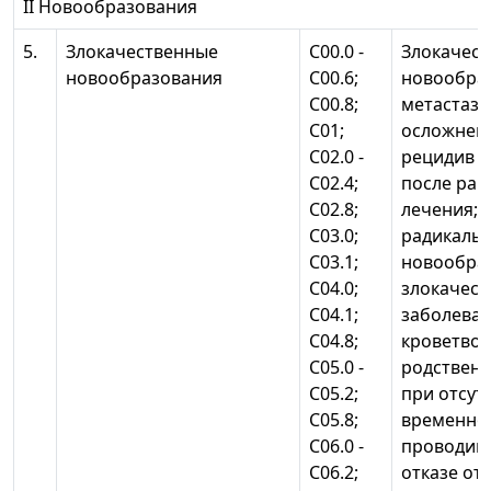
II Новообразования
5.
Злокачественные
С00.0 -
Злокачес
новообразования
С00.6;
новообра
С00.8;
метастаза
С01;
осложнени
С02.0 -
рецидив з
С02.4;
после ран
С02.8;
лечения; 
С03.0;
радикальн
С03.1;
новообра
С04.0;
злокачес
С04.1;
заболева
С04.8;
кроветвор
С05.0 -
родственн
С05.2;
при отсут
С05.8;
временно
С06.0 -
проводимо
С06.2;
отказе от