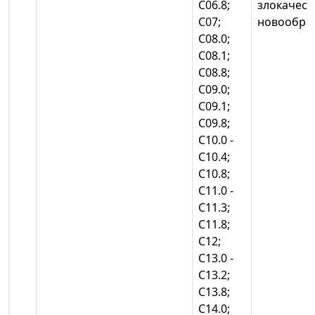
С06.8;
злокачест
С07;
новообра
С08.0;
С08.1;
С08.8;
С09.0;
С09.1;
С09.8;
С10.0 -
С10.4;
С10.8;
С11.0 -
С11.3;
С11.8;
C12;
С13.0 -
С13.2;
С13.8;
С14.0;