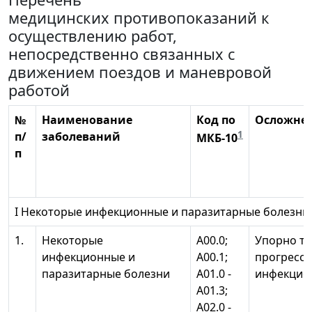
медицинских противопоказаний к
осуществлению работ,
непосредственно связанных с
движением поездов и маневровой
работой
№
Наименование
Код по
Осложне
1
п/
заболеваний
МКБ-10
п
I Некоторые инфекционные и паразитарные болезни
1.
Некоторые
А00.0;
Упорно те
инфекционные и
А00.1;
прогресс
паразитарные болезни
А01.0 -
инфекцио
А01.3;
А02.0 -