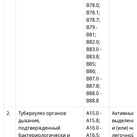
В78.0;
В78.1;
В78.7;
В79 -
В81;
В82.0;
В83.0 -
В83.8;
В85;
В86;
В87.0 -
В87.8;
В88.0 -
В88.8
2.
Туберкулез органов
А15.0 -
Активный 
дыхания,
А15.8;
выделени
подтвержденный
А16.0 -
и (или) н
бактериологически и
А16.5;
легочной 