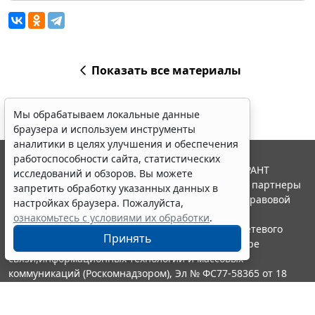
Показать все материалы
Мы обрабатываем локальные данные
браузера и используем инструменты
аналитики в целях улучшения и обеспечения
работоспособности сайта, статистических
© ООО "НПП "ГАРАНТ-СЕРВИС", 2026. Система ГАРАНТ
исследований и обзоров. Вы можете
выпускается с 1990 года. Компания "Гарант" и ее партнеры
запретить обработку указанных данных в
являются участниками Российской ассоциации правовой
настройках браузера. Пожалуйста,
информации ГАРАНТ.
ознакомьтесь с условиями их обработки
.
Портал ГАРАНТ.РУ зарегистрирован в качестве сетевого
Принять
издания Федеральной службой по надзору в сфере
связи,информационных технологий и массовых
коммуникаций (Роскомнадзором), Эл № ФС77-58365 от 18
июня 2014 года.
16+