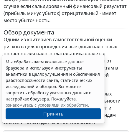
случае если сальдированный финансовый результат
(прибыль минус убыток) отрицательный - имеет
место убыточность.
Обзор документа
Одним из критериев самостоятельной оценки
рисков в целях проведения выездных налоговых
проверок для налогоплательщика является
отклонение уровня его налоговой нагрузки от
Мы обрабатываем локальные данные
среднего уровня по хозяйствующим субъектам в
браузера и используем инструменты
аналитики в целях улучшения и обеспечения
конкретной отрасли (по виду экономической
работоспособности сайта, статистических
деятельности).
исследований и обзоров. Вы можете
запретить обработку указанных данных в
ФНС представила данные о среднеотраслевых
настройках браузера. Пожалуйста,
показателях налоговой нагрузки, рентабельности
ознакомьтесь с условиями их обработки
.
проданных товаров, продукции, работ, услуг и
Принять
рентабельности активов организаций по видам
экономической деятельности за 2023 г.