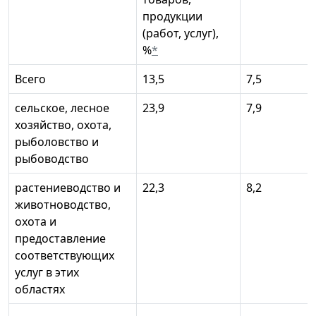
продукции
(работ, услуг),
%
*
Всего
13,5
7,5
сельское, лесное
23,9
7,9
хозяйство, охота,
рыболовство и
рыбоводство
растениеводство и
22,3
8,2
животноводство,
охота и
предоставление
соответствующих
услуг в этих
областях