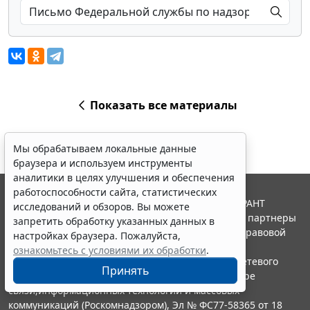
Показать все материалы
Мы обрабатываем локальные данные
браузера и используем инструменты
аналитики в целях улучшения и обеспечения
работоспособности сайта, статистических
© ООО "НПП "ГАРАНТ-СЕРВИС", 2026. Система ГАРАНТ
исследований и обзоров. Вы можете
выпускается с 1990 года. Компания "Гарант" и ее партнеры
запретить обработку указанных данных в
являются участниками Российской ассоциации правовой
настройках браузера. Пожалуйста,
информации ГАРАНТ.
ознакомьтесь с условиями их обработки
.
Портал ГАРАНТ.РУ зарегистрирован в качестве сетевого
Принять
издания Федеральной службой по надзору в сфере
связи,информационных технологий и массовых
коммуникаций (Роскомнадзором), Эл № ФС77-58365 от 18